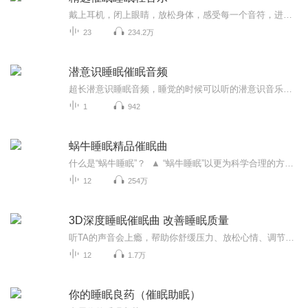
戴上耳机，闭上眼睛，放松身体，感受每一个音符，进入深深的睡梦中。
23
234.2万
潜意识睡眠催眠音频
超长潜意识睡眠音频，睡觉的时候可以听的潜意识音乐！含有积极的暗示，让你的潜意识更健康。该录音不能替代您可能正在接受的任何医疗护理。必要时，您应该始终咨询医生。请勿在开车或操作机器时听，只能在可以放松和释放的地方听。
1
942
蜗牛睡眠精品催眠曲
什么是“蜗牛睡眠”？ ▲ “蜗牛睡眠”以更为科学合理的方式为您带来经医疗睡眠实验验证的原创睡眠音乐，以清风过耳的自然之声调节呼吸频率，助你20min快速入睡，摆脱失眠困扰，优化睡眠质量。▲ 由中央音乐学院音乐制作家王熙皓量身精品打造，融合音...
12
254万
3D深度睡眠催眠曲 改善睡眠质量
听TA的声音会上瘾，帮助你舒缓压力、放松心情、调节大脑，本专辑的催眠曲是采用自然有效、专业的催眠助眠音乐，帮助你放松心情、安神、舒压、陪你入梦。全网反馈最多最有效的吹眠音乐，685万喜马拉雅用户的选择，你值得拥有！
12
1.7万
你的睡眠良药（催眠助眠）