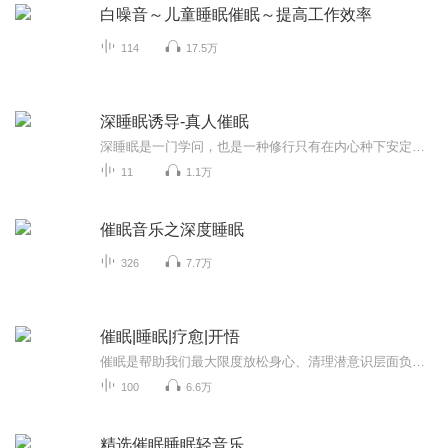
白噪音～儿童睡眠催眠～提高工作效率
114
17.5万
深睡眠诱导-真人催眠
深睡眠是一门学问，也是一种修行只有在内心种下安定、愉悦、幸福，我们才能在忙碌的生活中有所收获来吧 催眠小站这里能够帮你拂去凡事尘埃，静下来聆听你潜意识的声音 和TA说说话
11
1.1万
催眠音乐之深度睡眠
326
7.7万
催眠|睡眠|疗愈|开悟
催眠是帮助我们最大限度放松身心、清理潜意识层面负面信息的一种自然疗愈方法。 焦虑、失眠以及经久不愈的疾病，大多跟情绪累积、精神紧张相关，如果你的失眠、焦虑、疾病长期折磨你，而中医也束手无策，那不是中医不好，而是你没有配合好医生做到放松愉悦...
100
6.6万
精选催眠睡眠轻音乐