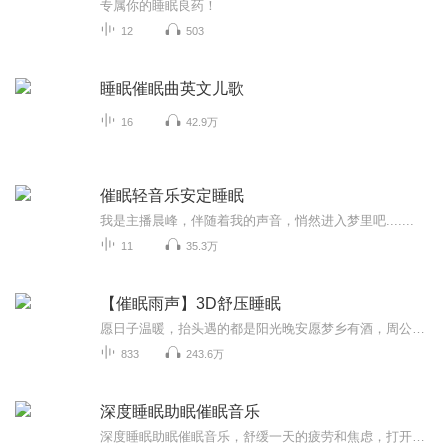
专属你的睡眠良药！
12
503
睡眠催眠曲英文儿歌
16
42.9万
催眠轻音乐安定睡眠
我是主播晨峰，伴随着我的声音，悄然进入梦里吧.......
11
35.3万
【催眠雨声】3D舒压睡眠
愿日子温暖，抬头遇的都是阳光️晚安愿梦乡有酒，周公有棋，还有你日日夜夜思念的姑娘
833
243.6万
深度睡眠助眠催眠音乐
深度睡眠助眠催眠音乐，舒缓一天的疲劳和焦虑，打开自动播放，还你高质量睡眠。