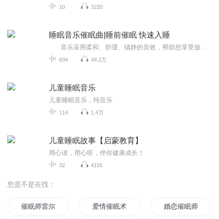
10
3220
睡眠音乐催眠曲|睡前催眠 快速入睡
音乐采用柔和、舒缓、镇静的音效，帮助您享受放松的世界，实现深度放松渐渐入睡， 解决您的睡眠问题 还请您静静聆听，您将进入放松的时刻，请闭上双眼，感受内心的沉静~
634
44.2万
儿童睡眠音乐
儿童睡眠音乐，纯音乐
114
1.4万
儿童睡眠故事【启蒙教育】
用心读，用心听，伴你健康成长！
32
4155
您是不是在找：
催眠师雷尔
爱情催眠术
婚恋催眠师