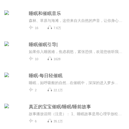
睡眠和催眠音乐
森林、草原与海滩，这些来自大自然的声音，让你身心愉悦，愉快入睡，每天好心情！选择你喜爱的曲子，睡前将其设置成单曲重复播放模式，调好音量，然后躺下，听着那愉悦的声音入眠，很快你就会进入甜蜜的梦乡......, 醒来就是又一个精神焕发的你...
16
7.6万
睡眠催眠引导|
如果你入睡困难，焦虑易怒，紧张恐惧，欢迎您收听我的专辑，本专辑是拥有15年抗焦虑经验的资深主播与专业音乐人合作的催眠音效，能使人快速平静，迅速入睡，大幅度降低人的焦虑指数（50%-75%）减缓心率，降低皮质醇分泌。
10
1628
睡眠-每日轻催眠
睡眠，如呼吸般的自然...在催眠中，深深的进入梦乡...
2
22.1万
真正的宝宝催眠/睡眠/睡前故事
故事播放说明（注意）： 1、睡眠故事是用心理学放松方式进行的故事，故事建议连续播放3天以上，让孩子熟悉一个故事的节奏，享受节奏平静入睡。 2、睡眠故事，在意气氛和节奏而非内容，播放前请做好睡前准备，上厕所，脱衣，关灯，躺下，过程中请尽量保持不要互动和对话（收听前做说明） 3、睡眠故事需要适应期，刚开始几天，可以播放2-3遍进行节奏适应，后面入睡会更容易。 4、循环播放至宝宝睡着即可关闭，也可选择播放一遍后，宝宝逐渐安静，关闭故事，让宝宝自主入睡。 5、请调节适当的音量，音量过高也会引起宝宝兴奋。 朗读人介绍： 杰妮 国家二级心理咨询师 阅读推广人 心理咨询行业从业5年 喜欢研究生活有益的心理学知识
6
35.1万