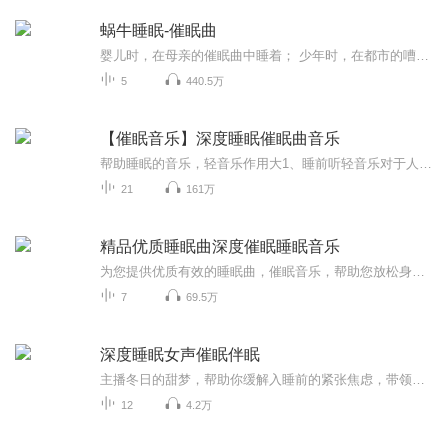
蜗牛睡眠-催眠曲
婴儿时，在母亲的催眠曲中睡着； 少年时，在都市的嘈杂喧嚣里睡着； 现在，伴着重现自然和谐之音的蜗牛睡眠催眠曲进入梦情中...... 蜗牛睡眠，让你的睡眠有效率！ 更多催眠曲请移步至蜗牛睡眠app，各大应用商店都可以搜到我们哦~
5
440.5万
【催眠音乐】深度睡眠催眠曲音乐
帮助睡眠的音乐，轻音乐作用大1、睡前听轻音乐对于人的身心确实是具有帮助的，根据研究显示，某些轻音乐特有的旋律与节奏能使人的血压降低，基础代谢和呼吸的速度减慢，使人在受到压力时所产生的生理反应较为温和。而西方国家很早就将轻音乐配合医疗体系，广泛在各种心理及生理治疗之中已不是新鲜的事了。2、虽然各个研究使用不同的音乐，但其音乐都有一个共同点：音乐节拍都略等于人类心跳的速率。节奏太快或太慢的轻音乐都不适於用来促进睡眠;节奏太快会让人紧张，太慢则会令人产...
21
161万
精品优质睡眠曲深度催眠睡眠音乐
为您提供优质有效的睡眠曲，催眠音乐，帮助您放松身心、舒缓压力、调节大脑神经，伴您入梦。，睡得香。
7
69.5万
深度睡眠女声催眠伴眠
主播冬日的甜梦，帮助你缓解入睡前的紧张焦虑，带领你轻松进入睡眠状态。关上灯，全身放松，平躺，音量调到自己舒服的大小，设置播放完定时关闭，什么都不想，开始睡眠。如果喜欢，请订阅吧。晚安。
12
4.2万