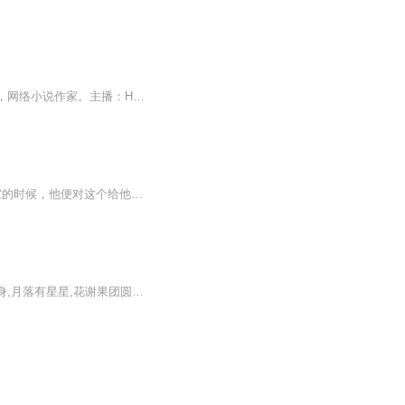
【内容简介】“我睁开眼睛的一瞬间，整个世界都变了！”【作者/主播简介】作者：七分惆怅，网络小说作家。主播：Hi_戒烟【购买须知】1、本作品为付费有声书，前146集为免费试听，购买成功后，即可收听，可下载重复收听。2、版权归原作者所有，严禁翻录成任...
幻城之心城樱空释心里只住了一个人。 他暗恋了十二年的人。卡索。 从五岁来到这个家的时候，他便对这个给他安全感的哥哥一见钟情，从此无法自拔。 我所能想到的未来，是我变得足够强大。护你一生安康。 此文为幻城现代架空同人...
不定期更新，争取每晚更新一集约2000字。 《敬畏之心》由太尉为皇帝解梦“海干龙现身,月落有星星,花谢果团圆,山崩得太平。皇帝万万年……”开始，到大皇子思达平定降世的拥有百万竹人竹马的三个反王，思达回忆过去的心路历程。 从皇帝的“上天入地”世纪工程，到思达少年英雄妙笔生花，千里突袭突厥等成长过程，邂逅绝世独立的大夏公主，率军与吐蕃大军决战镇远，在遇仙镇恰逢洛神重现，在繁花星空下，路见不平暴打当地贪官，遇一神秘老者，遇船上奇遇，智惩奸商，遭遇险境最终化险为夷...