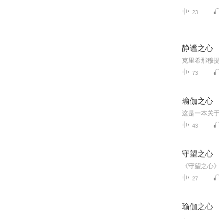
23
静谧之心
克里希那穆
73
瑜伽之心
43
守望之心
27
瑜伽之心