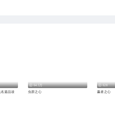
64.5万
628
化名篇品读
虫群之心
赢者之心