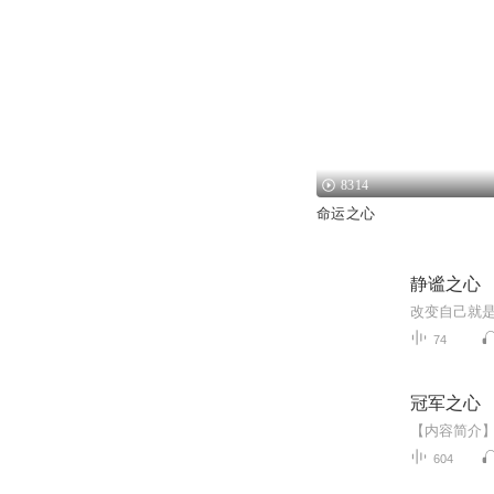
8314
命运之心
静谧之心
改变自己就
74
冠军之心
604