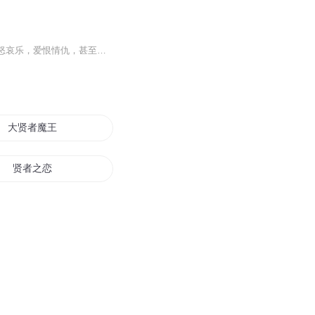
节目主题:魔都男女，市井小人物，房产暴发户，土著“白骨精”，异地漂泊者，围绕房子的喜怒哀乐，爱恨情仇，甚至生离死别…主播是谁:花声将适合谁听:男女老幼主播的话:边看边读，精彩与您分享。一口塑料散装“沪普”，斗胆演绎百样人生…博您一笑罢了
大贤者魔王
贤者之恋
贤者与少女
贤妻归来
别叫我大贤者