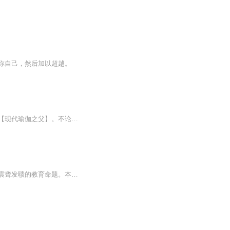
你自己，然后加以超越。
这是一本关于瑜伽理论和修炼的资料，作者德斯卡查尔（印），其父克瑞斯那玛查亚被称为【现代瑜伽之父】。不论师承世界知名瑜伽大师帕塔比（Pattabhi Jois)的阿斯汤加瑜伽（Ashtanga Yoga)、艾扬格（B.K.S.Iyengar)的正位法、英蒂拉·德菲的经典体位，或维...
《守望之心》是《杀死一只知更鸟》传奇故事的延续。是震撼整个西方世界的成长故事，是震聋发聩的教育命题。本书描写的是二十六岁的琼.露易丝.芬奇从纽约回到家乡梅科姆看望病重的父亲，发现已与故乡格格不入，而父亲与她青梅竹马的恋人的行为又给她无比沉重的打击………。