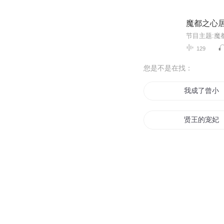
魔都之心
129
您是不是在找：
我成了曾小
贤王的宠妃
末世大贤者
圣贤至真
贤妻重生