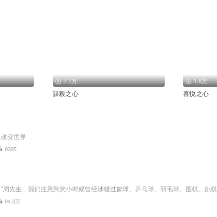
2.3万
1.8万
謀殺之心
喜悦之心
是改变世界
9305
94.3万