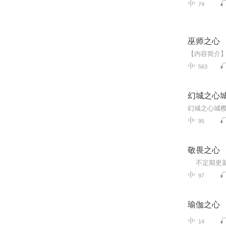
74
巫师之心
563
幻城之心
95
敬畏之心
97
瑜伽之心
14