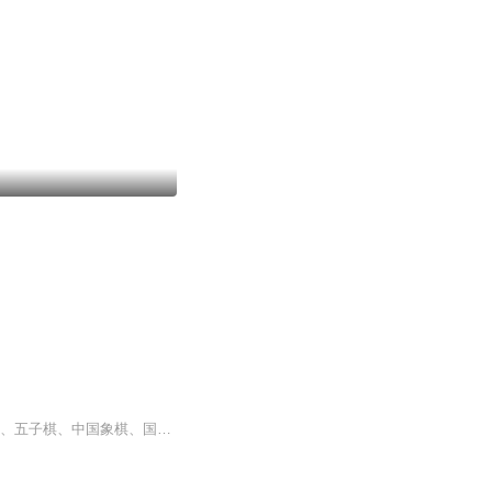
【内容简介】“周先生，我们注意到您小时候曾经涉猎过篮球、乒乓球、羽毛球、围棋、跳棋、五子棋、中国象棋、国际象棋、书法绘画、吉他音乐……等多方面的领域，那这是否意味着就算您当初不选择足球做您的职业，您在其他领域也一样可以取得如今的成功？”...