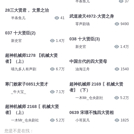
半条鱼儿
37
28三大贤君， 文景之治
武道凌天4972-大贤之身
半条鱼儿
41
零声剧场
9490
037 十大贤臣(2)
038 十大贤臣(3)
新史官
1.4万
新史官
1.4万
超神机械师1278 【机械大贤
者】（上）
中国古代的四大贤母
喵九多人有声剧
6.7万
油海泛舟
1540
寒门败家子0851大贤才
超神机械师 2169 〖机械大贤
者〗（下）
_牛大宝_
7.1万
一木Mr_仓央剧社
5.2万
超神机械师 2168 〖机械大贤
者〗（上）
0639 宋璟不愧四大贤相
一木Mr_仓央剧社
5.2万
小哥莫凡
1825
您是不是在找：