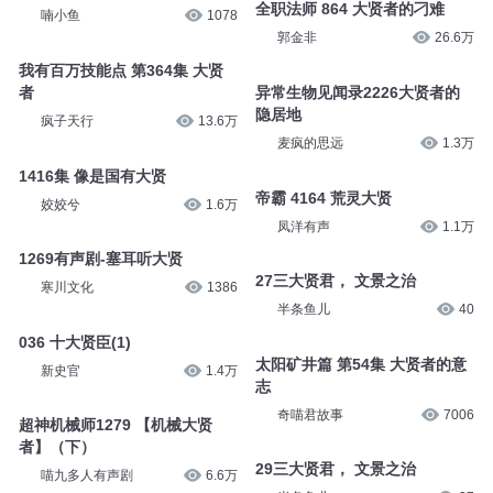
全职法师 864 大贤者的刁难
喃小鱼
1078
郭金非
26.6万
我有百万技能点 第364集 大贤
者
异常生物见闻录2226大贤者的
隐居地
疯子天行
13.6万
麦疯的思远
1.3万
1416集 像是国有大贤
帝霸 4164 荒灵大贤
姣姣兮
1.6万
凤洋有声
1.1万
1269有声剧-塞耳听大贤
27三大贤君， 文景之治
寒川文化
1386
半条鱼儿
40
036 十大贤臣(1)
太阳矿井篇 第54集 大贤者的意
新史官
1.4万
志
奇喵君故事
7006
超神机械师1279 【机械大贤
者】（下）
29三大贤君， 文景之治
喵九多人有声剧
6.6万