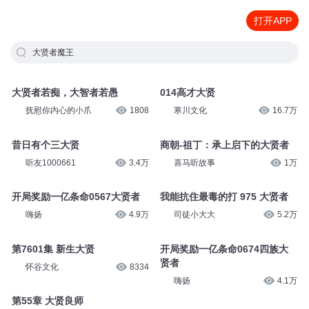
打开APP
大贤者魔王
大贤者若痴，大智者若愚
014高才大贤
抚慰你内心的小爪
1808
寒川文化
16.7万
昔日有个三大贤
商朝-祖丁：承上启下的大贤者
听友1000661
3.4万
喜马听故事
1万
开局奖励一亿条命0567大贤者
我能抗住最毒的打 975 大贤者
嗨扬
4.9万
司徒小大大
5.2万
第7601集 新生大贤
开局奖励一亿条命0674四族大
贤者
怀谷文化
8334
嗨扬
4.1万
第55章 大贤良师