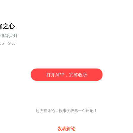
伽之心
随缘点灯
66
38
打
开
A
P
P，完整收听
还没有评论，快来发表第一个评论！
发表评论