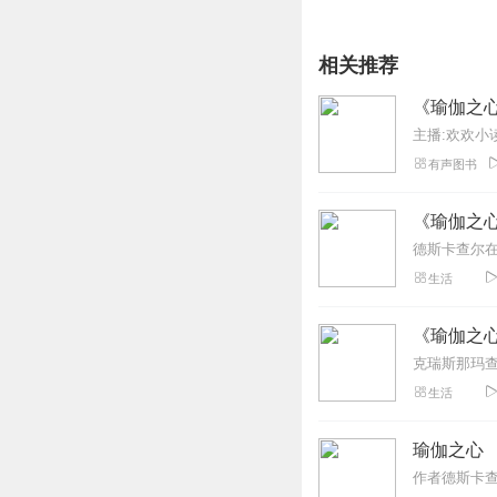
相关推荐
《瑜伽之
主播:欢欢小
有声图书
《瑜伽之
生活
《瑜伽之
生活
瑜伽之心