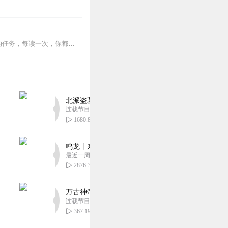
“现代瑜伽之父”克瑞斯那玛查亚其子德斯卡查尔传承经典之作。阅读《瑜伽之心》是一辈子的任务，每读一次，你都会获得一次新的体悟。这是第一本将一套活生生的呼吸艺术的步...
北派盗墓笔记丨头陀渊出品丨悬疑灵异丨摸金校尉丨
连载节目超五百集
1680.89万
鸣龙丨东方玄幻丨紫襟团队丨轻松搞笑丨多人有声
最近一周更新
2876.31万
万古神帝丨玄幻丨热血丨紫襟团队演播丨多人有声
连载节目超二百集
367.19万