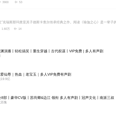
3900
53
1.60万
14
渊演播丨轻松搞笑丨重生穿越丨古代权谋丨VIP免费 | 多人有声剧
新
爱仙尊｜热血｜老宝玉｜多人VIP免费有声剧
9.9亿
全8部丨豪华CV版丨苏尚卿&边江 领衔 多人有声剧丨冠声文化丨南派三叔
七百集