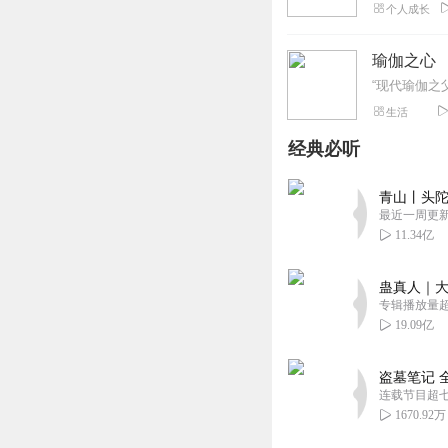
个人成长
瑜伽之心
生活
经典必听
青山丨头陀
最近一周更
11.34亿
蛊真人｜大
专辑播放量超1
19.09亿
盗墓笔记 
连载节目超
1670.92万