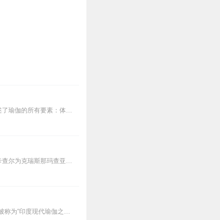
德斯卡查尔在书中完整呈现了“现代瑜伽之父”克瑞斯那玛查亚的瑜伽精髓以及修习之路。详述了瑜伽的所有要素：体位、呼吸、冥想、平衡、哲学等，并指导瑜伽修行者如何开发出...
克瑞斯那玛查亚是现代最伟大的瑜伽大师之一，被称为“印度现代瑜伽之父”。本书作者德斯卡查尔为克瑞斯那玛查亚的四大门徒之一，也是他的亲生之子。本书是首本将一套活生生...
作者德斯卡查尔（印度）译者陈丽舟朱怡康克瑞斯那玛查亚是现代最伟大的瑜伽大师之一，被称为“印度现代瑜伽之父”。本书作者德斯卡查尔为克瑞斯那玛查亚的四大门徒之...