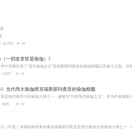
心》
读
16.23万
26
心（一切改变皆是瑜伽）》
2.22万
32
心》当代伟大瑜伽师克瑞斯那玛查亚的瑜伽精髓
5925
60