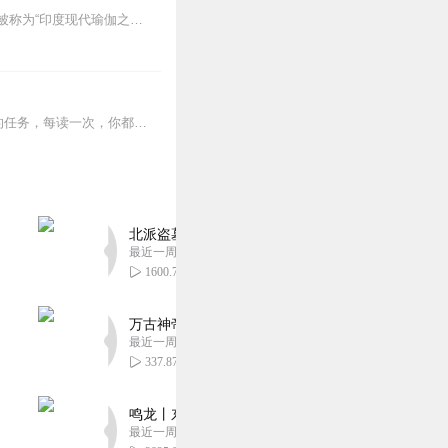
作者德斯卡查尔（印度）译者陈丽舟朱怡康克瑞斯那玛查亚是现代最伟大的瑜伽大师之一，被称为“印度现代瑜伽之父”。本书作者德斯卡查尔为克瑞斯那玛查亚的四大门徒之...
“现代瑜伽之父”克瑞斯那玛查亚其子德斯卡查尔传承经典之作。阅读《瑜伽之心》是一辈子的任务，每读一次，你都会获得一次新的体悟。这是第一本将一套活生生的呼吸艺术的步...
北派盗墓笔记丨头陀渊出品丨悬疑灵异丨摸金校尉丨
最近一周更新
1600.79万
万古神帝丨玄幻丨热血丨紫襟团队演播丨多人有声
最近一周更新
337.87万
鸣龙丨东方玄幻丨紫襟团队丨轻松搞笑丨多人有声
最近一周更新