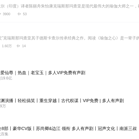
3900
53
1.60万
14
爱仙尊｜热血｜老宝玉｜多人VIP免费有声剧
9.6亿
渊演播丨轻松搞笑丨重生穿越丨古代权谋丨VIP免费 | 多人有声剧
9万
全8部丨豪华CV版丨苏尚卿&边江 领衔 多人有声剧丨冠声文化丨南派三叔
七百集