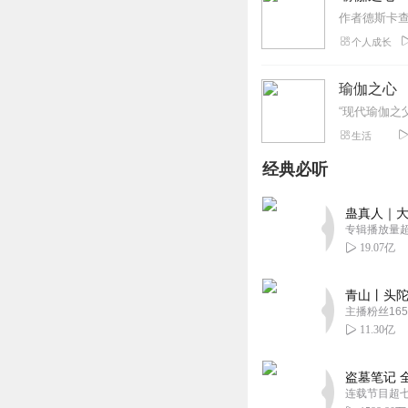
个人成长
瑜伽之心
生活
经典必听
蛊真人｜大
专辑播放量超1
19.07亿
青山丨头陀
主播粉丝165
11.30亿
盗墓笔记 
连载节目超