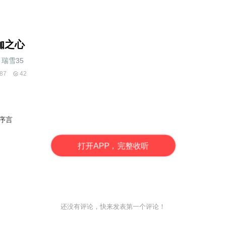
伽之心
瑞雪35
87
42
序言
打
开
A
P
P，完整收听
还没有评论，快来发表第一个评论！