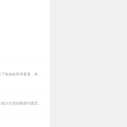
德斯卡查尔在书中完整呈现了“现代瑜伽之父”克瑞斯那玛查亚的瑜伽精髓以及修习之路。详述了瑜伽的所有要素：体位、呼吸、冥想、平衡、哲学等，并指导瑜伽修行者如何开发出...
克瑞斯那玛查亚是现代最伟大的瑜伽大师之一，被称为“印度现代瑜伽之父”。本书作者德斯卡查尔为克瑞斯那玛查亚的四大门徒之一，也是他的亲生之子。本书是首本将一套活生生...