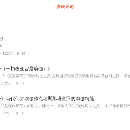
发表评论
心》
读
16.23万
26
心（一切改变皆是瑜伽）》
2.22万
32
心》当代伟大瑜伽师克瑞斯那玛查亚的瑜伽精髓
5925
60