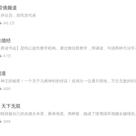
雷倩频道
政评论员，前民意代表
241.1万
道德经
4.7万
剑道
1620
，天下无双
1918