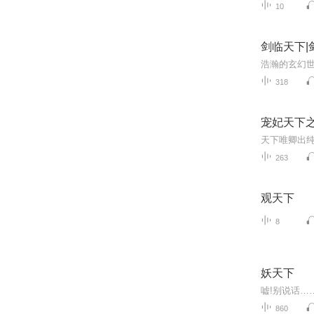
10
剑临天下|
318
宠妃天下之
263
观天下
8
妖天下
860