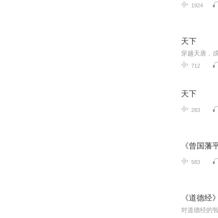
1924
天下
穿越天唐，
712
天下
283
《曾国藩平
583
《道德经
对道德经的