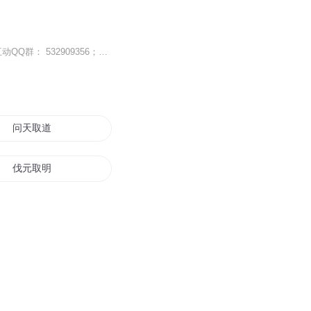
荏苒凝音网络电台特推吐槽类脱口秀节目档，于周五与大家见面~敬请期待~ 荏苒凝音粉丝互动QQ群： 532909356；微博：荏苒凝音OL；微信平台：renranningying。求各位听友们帮忙转采，您的鼓励是对我们最大的肯定。
问天取道
伐元取明
竹取物语
剑取长生
夺取天下