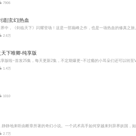
7906
剑道|玄幻|热血
2.6万
天下唯卿-纯享版
1.4万
1010
2.7万