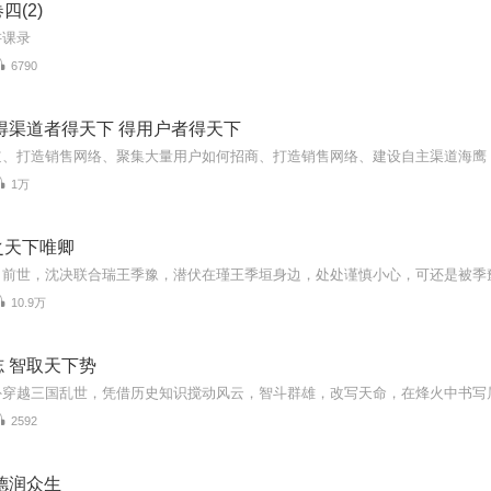
四(2)
讲课录
6790
得渠道者得天下 得用户者得天下
1万
之天下唯卿
10.9万
 智取天下势
外穿越三国乱世，凭借历史知识搅动风云，智斗群雄，改写天命，在烽火中书写
2592
德润众生