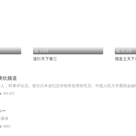
1.9万
21.2万
道行天下卷三
儒道之天下
庚欣频道
355.8万
卷一
讲课录
5891