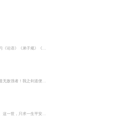
【儒行天下经典读书会】是纯公益性教学机构。通过微信群教学，用诵读、句读两种方法学习《论语》《弟子规》《孝经》《大学》《中庸》《道德經》《孟子》等国学经典。并配有<圣贤文化直播間>对意理进行解析。选用九岁神童注解《四书白话解说》为教材，以线上教学的方式，让学习者稳步、系统、规范地学完所有课程。现有六十余名义工老师，分布在各个群里竭诚为大家服务。 有需要进一步了解或者想一起学习国学经典的，请联系 刘老师：13525532155 微信：447925541
一个关于神界神王的秘密！一个关于九柄神剑的传说！造就出一位通天彻地，万古无敌的剑道无敌强者！我之剑道便是天下第一剑道！
婚礼当天，穆晴就被自己的未婚夫杀害，葬身海底。再睁眼，她成了陵夷国宰相嫡女穆瑾佑。这一世，只求一生平安喜乐，但她似乎永远都逃不开权利的中心，无数阴谋陷阱，让她逃无可逃。大选之日，她虽貌比天仙，却无才无德，只得留在宫内做一小小宫女。虽不成...