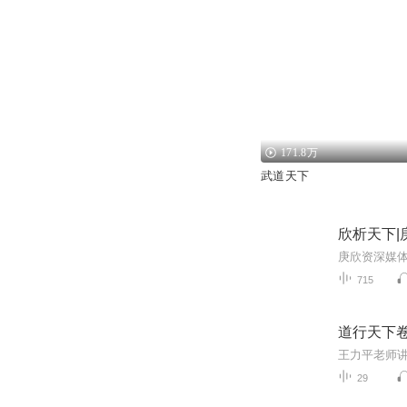
171.8万
武道天下
欣析天下|
715
道行天下
王力平老师
29