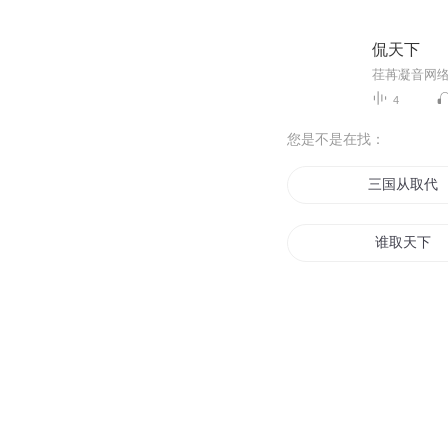
侃天下
4
您是不是在找：
三国从取代
谁取天下
三国之贼取
我也要取经
攻取天下