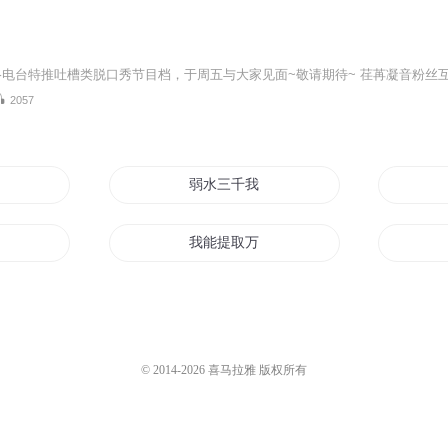
2057
少帝开始
弱水三千我只取一个你
我能提取万物
天下
穿越之窃取天下
万界捡取系统
© 2014-
2026
喜马拉雅 版权所有
最强提取系统