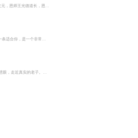
公孙清高，别号:天涯孤客。湖北荆门道教三清观住持！武当道教学院副院长。师从:恩师李友元，恩师王光德道长，恩师赖保荣道长。探索三教合一途径。1998年捐资300万兴建我国首家老子、孔子、如来古文化纪念馆。著有:道德经注释。本专辑是公孙清高道长师爷日...
日更5集，不定期爆更！订阅可以收到更新提醒哦~ 【内容简介】 成功之道有万千，但是哪一条适合你，是一个非常难以确定的答案。因此，人们总善于挖空心思地去琢磨此道，尽可能赢得成功的砝码。全书视野开阔，内容丰富，清楚的描述了十二位中国古代历史...
反者道之动，弱者道之用。读书千遍，其义自见。从阴阳五行，易理风水的角度，借佛家之慧眼，走近真实的老子。无缘大慈，同体大悲。与天地同根，与万物同体，与圣贤同行。全方位，多角度感悟《道德经》的博大智慧。《道德经》缘于《易》，易道同源，是中华文化的源头活水之一。传统文化就是我们民族代代相传的文化道统。为什么说 “ 老子天下第一” ？原来大有玄机。