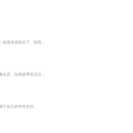
如何建设渠道、打造销售网络、聚集大量用户如何招商、打造销售网络、建设自主渠道海鹰：得渠道者得天下、得用户者得天下海鹰老师18127812883《希望能够帮到你》目光在哪里聚集，财富必将在哪里发生1、如何让消费者都变成分享者和推广者？实现快速裂变2、如...
为了救母亲，前世，沈决联合瑞王季豫，潜伏在瑾王季垣身边，处处谨慎小心，可还是被季豫出卖，结果被季垣活活千刀万剐而死。重生之后，沈决孤身进宫，步步为营，得到了至高无上的地位，本以为一切尽在掌握，可却发觉所有的认知面目全非。每天上午9:00更新...
属于自己的传奇史诗。