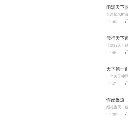
闲观天下|
台湾知名时
450
儒行天下
99
天下第一
17
悍妃当道
286