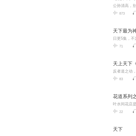
873
天下最为
71
天上天下
83
花道系列
叶水间花店是
22
天下