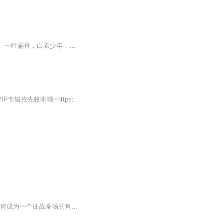
浩瀚的玄幻世界中，《剑临天下》闪耀登场！这是一部巅峰之作，也是一场热血的修真之旅。一叶扁舟，白衣少年，青剑在手。主角梦飘遥，从孤岛出发，踏入江湖。弱小的他，面对挑战，从未退缩。每一次突破，都让人热血沸腾。这是一段修真路，更是梦想与现实的...
天下唯卿出纯享版啦~首发25集，每天更新2集，不定期爆更~不过瘾的小耳朵们还可以转至VIP专辑抢先收听哦~https://www.ximalaya.com/album/70950861
嘘!别说话……静静地来听由断章所著的奇幻小说。一个武术高手如何穿越来到异界妖国，如何成为一个征战杀场的角斗士，如何奋英雄怒，折妖皇刀，让美人倾心，让英雄俯首，让万民敬仰，让天下臣伏......杀戳，血腥，战争，恢宏，英雄，柔情......一切应有尽有...