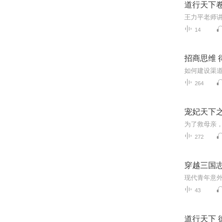
道行天下卷
王力平老师
14
招商思维 
264
宠妃天下
272
穿越三国志
现代青年意
43
道行天下 