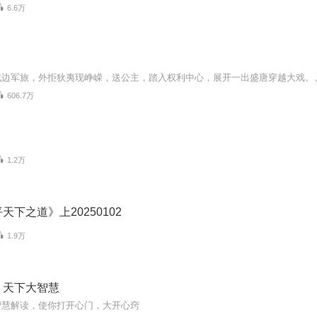
6.6万
戍边军旅，外拒狄夷现峥嵘，送公主，踏入权利中心，展开一出盛唐穿越大戏。
606.7万
1.2万
天下之道》上20250102
1.9万
》天下大智慧
智慧解读，使你打开心门，大开心窍