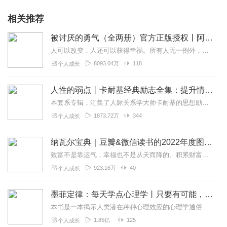
第一种电商渠道
第二种实体门店渠道
相关推荐
第三种直销微商圈子渠道
赋能最需要解决的三个问题
被讨厌的勇气（全两册）官方正版授权丨阿德勒心理学畅销经典｜幸福的勇气
第一、怎么提升客流量？
人可以改变，人还可以获得幸福。所有人无一例外，都能如此。——阿德勒心理学一名深陷自卑、无能与不幸福的青年，听到了一名哲人主张的“世界无比单纯，人人都能幸福”便来...
第二、怎么提高它的盈利？
8093.04万
118
个人成长
第三、怎么让他的投资回收？
《企业产品设计》
第一麦情感、第二卖功能、第三卖文化
人性的弱点丨卡耐基经典励志全集：提升情商和沟通技巧
未来真正好的产品、一定是配套人们的生活方式而存在的、让别人
本套系专辑，汇集了人际关系学大师卡耐基的思想励志精华，收录《人性的弱点》《人性的优点》《语言的突破》《美好的人生》《快乐的人生》等所有经典！是卡耐基的经典合辑，...
因为我们的存在而更好。
1873.72万
344
个人成长
你渴望财富、只需要激发自己能力就可以
你渴望尊重、只需要扩大自己的格局就可以
你渴望幸福、其实幸福一直在你心里
纳瓦尔宝典｜豆瓣&微信读书的2022年度图书|从白手起家到财务自由
我们自己的内在就是我们的家园，我们的宫殿，我们的宝藏，我们
致富不是靠运气，幸福也不是从天而降的。积累财富和幸福生活是我们可以学习的技能。这本书收集整理了硅谷投资人纳瓦尔在过去十年里通过推特、播客和采访等方式分享的人生智...
的能量之源。
923.16万
40
个人成长
修行自己，遇到更加美好的自己、渠道才是企业真正最宝贵的财
富、海鹰老师
墨菲定律：每天学点心理学丨只要有可能，就一定会发生
《招商的十大理由》
1、让你打通招商思维，不再摸着石头过河
本书是一本揭示人类潜在种种心理效应的心理学通俗读物，其中最有代表性的即“墨菲定律”。与此同时，从自我认知、经济管理等方面入手，作者引出了数十条对现代人工作和生活...
2、让你从缺少代理、变成吸引代理
1.85亿
125
个人成长
3、让你从单兵作战、变成组团招商。