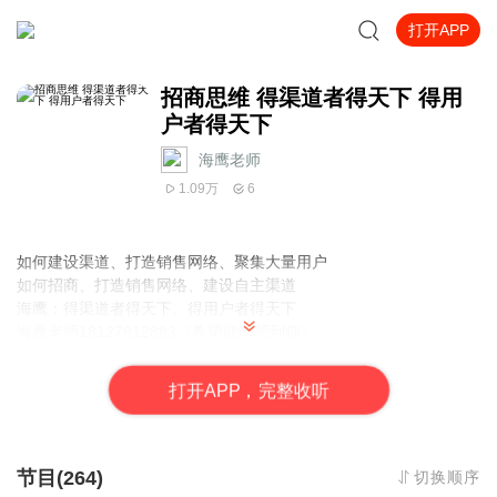
打开APP
招商思维 得渠道者得天下 得用
户者得天下
海鹰老师
1.09万
6
如何建设渠道、打造销售网络、聚集大量用户
如何招商、打造销售网络、建设自主渠道
海鹰：得渠道者得天下、得用户者得天下
海鹰老师18127812883《希望能够帮到你》
目光在哪里聚集，财富必将在哪里发生
打
开
A
P
P，完整收听
1、如何让消费者都变成分享者和推广者？
实现快速裂变
2、如何把别人已经有的成熟的门店变成你的渠道？
快速建设渠道
节目(264)
切换顺序
海鹰老师：烧钱建渠道不适合中小企业、中小企业必须建立渠道，