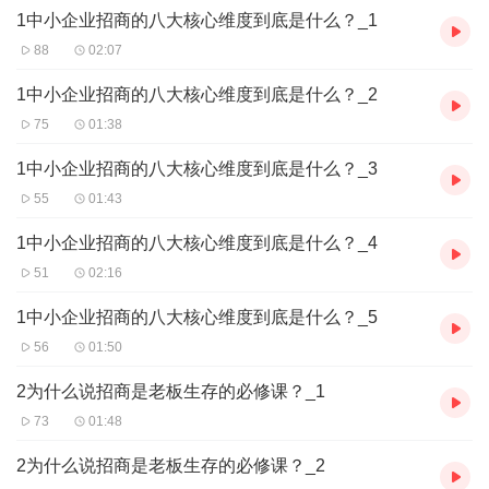
1中小企业招商的八大核心维度到底是什么？_1
透过渠道再获取用户数。
产品稀缺时代、产品为王
88
02:07
产品过剩时代、品牌为王
品牌过剩时代、渠道为王
1中小企业招商的八大核心维度到底是什么？_2
老板的首要任务，建渠道、建渠道、还是建渠道。
75
01:38
因为渠道连接了产品和用户之间
未来是得实体门店渠道者得天下
1中小企业招商的八大核心维度到底是什么？_3
从单一型渠道进化成复合型渠道
55
01:43
从专业型渠道进化成跨行型渠道
从开辟型渠道进化成融合型渠道
1中小企业招商的八大核心维度到底是什么？_4
打通天网地网人网实现三网合一
51
02:16
实现电商网门店网会员网培训网
商品网金服网休娱网的七网融合
1中小企业招商的八大核心维度到底是什么？_5
提供全覆盖的立体化的生活服务
商业的本质：
56
01:50
生意对于一个企业家来讲、有的人理解是赚钱的一个形式。
有专人理解为是一个、养家生存的形式、
2为什么说招商是老板生存的必修课？_1
有的企业家理解为是一个度人帮人一种形式、
73
01:48
不同的人、从事不同的生意，或者不同的人从事相同的生意，他的
结果一定是不一样的
2为什么说招商是老板生存的必修课？_2
《核心来自于对这份生意的理解不同》