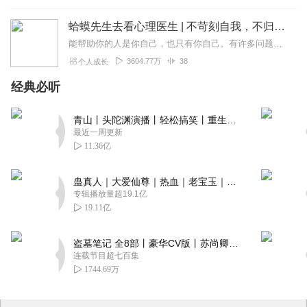
4、让你从销售导向、变成强大的渠道。
蛤蟆先生去看心理医生 | 不苛刻自我，不归咎原生家庭，承担人生责任，学会真正独立丨心理学心理咨询入门读物
5、让你从层层压货、变成决战终端。
6、让你从经营产品、变成经营用户
能帮助你的人是你自己，也只有你自己。有许多问题需要你向自己发问。比如你能停止自我批判吗？你能对自己好一些吗？也许最重要的问题是，你能开始爱自己吗？书中金句一个...
7、让你从重资产经营、变成轻资产经营
3604.77万
38
个人成长
8、让你做原来的生意、赚钱更轻松。
9、让你不缺项目、渠道、人才、资金。
经典必听
10、让你从传统企业、进入新商业。
传统企业围绕产品
青山丨头陀渊演播丨轻松搞笑丨重生穿越丨古代权谋丨VIP免费 | 多人有声剧
新型企业围绕招商
最近一周更新
《人性的五大需求》
11.36亿
第1位、生理的需求
第2位、安全的需求
蛊真人｜大爱仙尊｜热血｜老宝玉｜多人VIP免费有声剧
第3位、社交的需求
专辑播放量超19.1亿
第4位、爱与尊重
19.11亿
第5位、自我实现
《招商》
盗墓笔记 全8部丨豪华CV版丨苏尚卿&边江 领衔 多人有声剧丨冠声文化丨南派三叔
不是以产品为导向
连载节目超七百集
不是以品牌为导向
1744.69万
而是以培训为导向，以模式为导向、用我的模式和别人的店发生关
系。
为什么说？