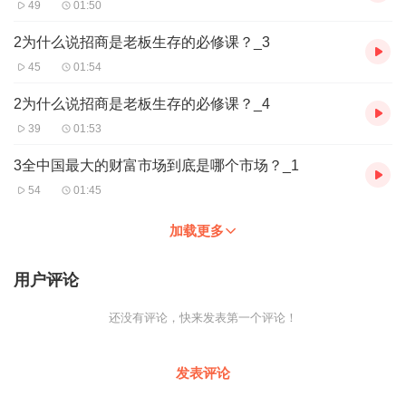
49
01:50
我认为生意是一份帮助人、成就人、推动人非常好的利他方式。
《人的一生必然经历三种苦》
2为什么说招商是老板生存的必修课？_3
生存苦、我们首要活下来
45
01:54
生活苦、我们要活出品质
人生的终极苦就是、生命苦
2为什么说招商是老板生存的必修课？_4
生命苦为什么？
因为找不到生命的意义在哪里？
39
01:53
生命的意义就是超出利润的追求，成就他人。
企业家的情怀和胸怀以及承载力、才是我们真正要修炼的。
3全中国最大的财富市场到底是哪个市场？_1
中小企业老板的六大维度
54
01:45
第一、认不清自己的层次
第二、思考和反思的层次
加载更多
第三、情绪和管理的层次
第四、知行合一的层次
第五、精进以专注的层次
用户评论
第六、利他之心的层次
招商如何卖未来、卖地图、卖商机？
还没有评论，快来发表第一个评论！
企业如何选择正确的盈利方式？
如何将公司转型为培训公司？
发表评论
如何建立公司内部企业文化？
企业渠道的三种形态