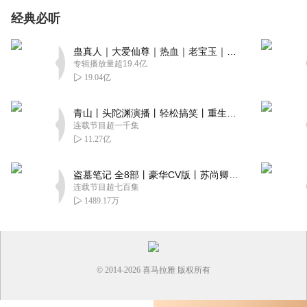
经典必听
蛊真人｜大爱仙尊｜热血｜老宝玉｜多人VIP免费有声剧
专辑播放量超19.4亿
19.04亿
青山丨头陀渊演播丨轻松搞笑丨重生穿越丨古代权谋丨VIP免费 | 多人有声剧
连载节目超一千集
11.27亿
盗墓笔记 全8部丨豪华CV版丨苏尚卿&边江 领衔 多人有声剧丨冠声文化丨南派三叔
连载节目超七百集
1489.17万
© 2014-
2026
喜马拉雅 版权所有