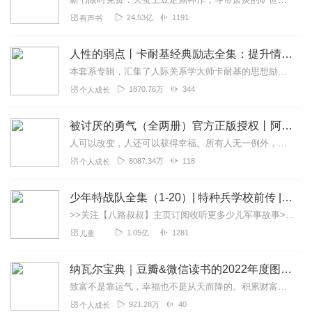
24.53亿
1191
有声书
人性的弱点丨卡耐基经典励志全集：提升情商和沟通技巧
本套系专辑，汇集了人际关系学大师卡耐基的思想励志精华，收录《人性的弱点》《人性的优点》《语言的突破》《美好的人生》《快乐的人生》等所有经典！是卡耐基的经典合辑，...
1870.76万
344
个人成长
被讨厌的勇气（全两册）官方正版授权丨阿德勒心理学畅销经典｜幸福的勇气
人可以改变，人还可以获得幸福。所有人无一例外，都能如此。——阿德勒心理学一名深陷自卑、无能与不幸福的青年，听到了一名哲人主张的“世界无比单纯，人人都能幸福”便来...
8087.34万
118
个人成长
少年特战队全集（1-20）| 特种兵学校前传 | 八路叔叔
>>关注【八路叔叔】主页订阅收听更多少儿军事故事>>加入“少年军事迷”故事圈子讨论区，与全国小军迷交流互动！中国超级英雄上线，开启热血战旅！独属于中国少年的超...
1.05亿
1281
儿童
纳瓦尔宝典｜豆瓣&微信读书的2022年度图书|从白手起家到财务自由
致富不是靠运气，幸福也不是从天而降的。积累财富和幸福生活是我们可以学习的技能。这本书收集整理了硅谷投资人纳瓦尔在过去十年里通过推特、播客和采访等方式分享的人生智...
921.28万
40
个人成长