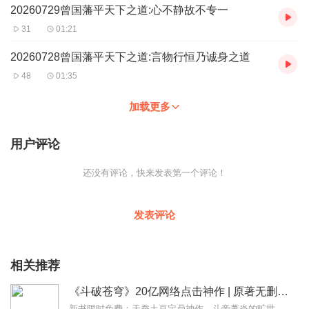
20260729曾国藩平天下之道:心不静故不专一
31
01:21
20260728曾国藩平天下之道:言物行恒乃诚身之道
48
01:35
加载更多
用户评论
还没有评论，快来发表第一个评论！
发表评论
相关推荐
《斗破苍穹》20亿网络点击神作 | 原著无删减，畅听全集 | 多人有声剧
新书限时免费：天蚕土豆定鼎神作，斗帝萧炎的旷世热血传奇史诗《斗破苍穹》，年度巨献点击收听超级IP改编有声剧，玄幻网文至尊经典小说！网络总点击20亿次！各大网络文...