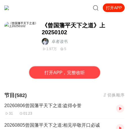
打开APP
《曾国藩平天下之道》上
20250102
卓者读书
1.97万
5
打
开
A
P
P，完整收听
节目(582)
切换顺序
20260806曾国藩平天下之道:盗得令誉
31
01:23
20260805曾国藩平天下之道:相见毕敬开口必诚