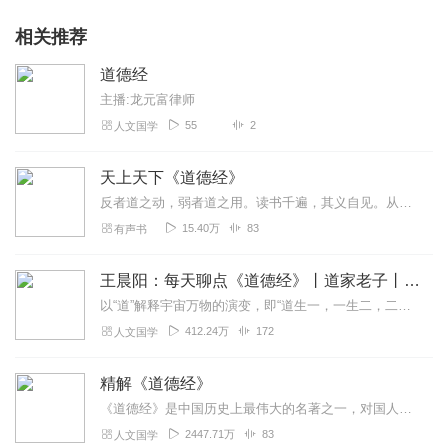
相关推荐
道德经
主播:龙元富律师
55
2
人文国学
天上天下《道德经》
反者道之动，弱者道之用。读书千遍，其义自见。从阴阳五行，易理风水的角度，借佛家之慧眼，走近真实的老子。无缘大慈，同体大悲。与天地同根，与万物同体，与圣贤同行。全...
15.40万
83
有声书
王晨阳：每天聊点《道德经》丨道家老子丨国学智慧
以“道”解释宇宙万物的演变，即“道生一，一生二，二生三，三生万物”，“道”乃“夫莫之命而常自然”，因而“人法地，地法天，天法道，道法自然”。除了朴素的唯物主义观...
412.24万
172
人文国学
精解《道德经》
《道德经》是中国历史上最伟大的名著之一，对国人两千多年来的思想、政治、宗教等产生了深刻影响。在译成外国文字的世界文化名著发行量上，《道德经》超过《圣经》高居全球...
2447.71万
83
人文国学