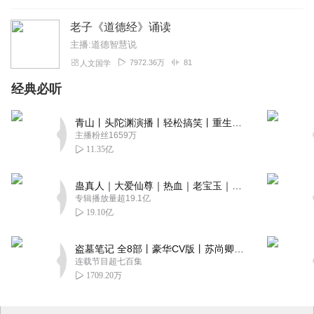
老子《道德经》诵读
主播:道德智慧说
7972.36万
81
人文国学
经典必听
青山丨头陀渊演播丨轻松搞笑丨重生穿越丨古代权谋丨VIP免费 | 多人有声剧
主播粉丝1659万
11.35亿
蛊真人｜大爱仙尊｜热血｜老宝玉｜多人VIP免费有声剧
专辑播放量超19.1亿
19.10亿
盗墓笔记 全8部丨豪华CV版丨苏尚卿&边江 领衔 多人有声剧丨冠声文化丨南派三叔
连载节目超七百集
1709.20万