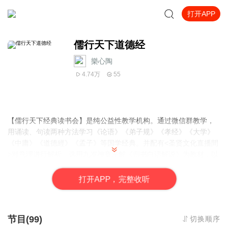
打开APP
儒行天下道德经
樂心陶
4.74万
55
【儒行天下经典读书会】是纯公益性教学机构。通过微信群教学，
用诵读、句读两种方法学习《论语》《弟子规》《孝经》《大学》
《中庸》《道德經》《孟子》等国学经典。并配有<圣贤文化直播間
>对意理进行解析。选用九岁神童注解《四书白话解说》为教材，以
线上教学的方式，让学习者稳步、系统、规范地学完所有课程。现
有六十余名义工老师，分布在各个群里竭诚为大家服务。 有需要进
打
开
A
P
P，完整收听
一步了解或者想一起学习国学经典的，请联系 刘老师：
13525532155 微信：447925541
节目(99)
切换顺序