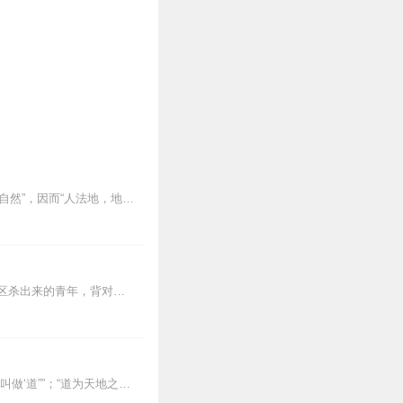
以“道”解释宇宙万物的演变，即“道生一，一生二，二生三，三生万物”，“道”乃“夫莫之命而常自然”，因而“人法地，地法天，天法道，道法自然”。除了朴素的唯物主义观...
【内容简介】灾变过后，大地满目疮痍。粮食匮乏，资源紧俏，局势混乱……一位从待规划区杀出来的青年，背对着漫天黄沙，孤身来到九区谋生，却不曾想偶然结识三五好友，一念...
世界掀起学习《道德经》的热潮。德国哲学大师黑格尔说：“中国人承认的基本原则是理——叫做‘道””；“道为天地之本、万物之源。中国人把认识道的各种形式看作是最高的...