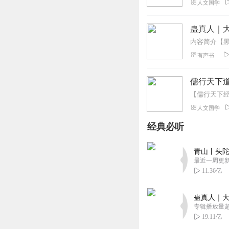
人文国学
蛊真人｜大
有声书
儒行天下
人文国学
经典必听
青山丨头陀
最近一周更
11.36亿
蛊真人｜大
专辑播放量超1
19.11亿