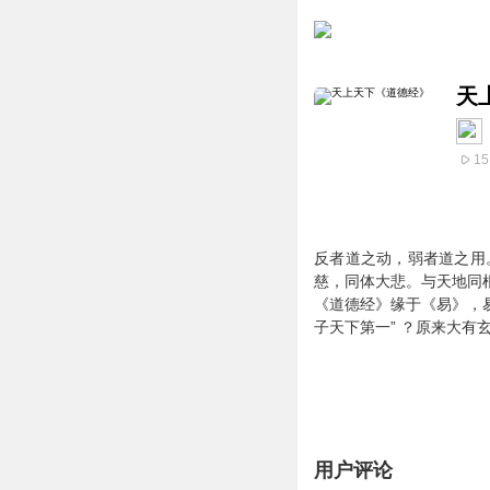
天
15
反者道之动，弱者道之用
慈，同体大悲。
与天地
同
《道德经》缘于《易》，
子天下第一” ？原来大有
用户评论