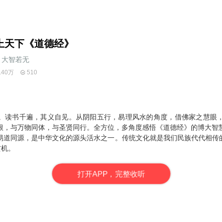
上天下《道德经》
大智若无
.40万
510
。读书千遍，其义自见。从阴阳五行，易理风水的角度，借佛家之慧眼
根，与万物
同
体，与圣贤同行。全方位，多角度感悟《道德经》的博大智
易道同源，是中华文化的源头活水之一。传统文化就是我们民族代代相传
玄机。
打
开
A
P
P，完整收听