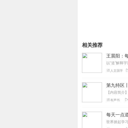
相关推荐
王晨阳：
人文国学
第九特区
有声书
每天一点道