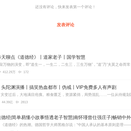
还没有评论，快来发表第一个评论！
发表评论
每天聊点《道德经》丨道家老子丨国学智慧
412.29万
172
丨头陀渊演播丨搞笑热血都市丨伪戒丨VIP免费多人有声剧
44.39亿
2813
德经|简单易懂小故事悟透老子智慧|南怀瑾曾仕强庄子|畅销中外