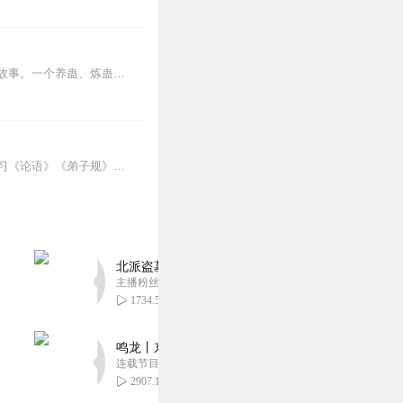
内容简介【黑暗文反派流封神之作】人是万物之灵，蛊是天地真精。一个穿越者不断重生的故事。一个养蛊、炼蛊、用蛊的奇特世界。配音组（男角色）老宝玉旁白...
【儒行天下经典读书会】是纯公益性教学机构。通过微信群教学，用诵读、句读两种方法学习《论语》《弟子规》《孝经》《大学》《中庸》《道德經》《孟子》等国学经典。并配有...
北派盗墓笔记丨头陀渊出品丨悬疑灵异丨摸金校尉丨
主播粉丝1659万
1734.59万
鸣龙丨东方玄幻丨紫襟团队丨轻松搞笑丨多人有声
连载节目超五百集
2907.14万