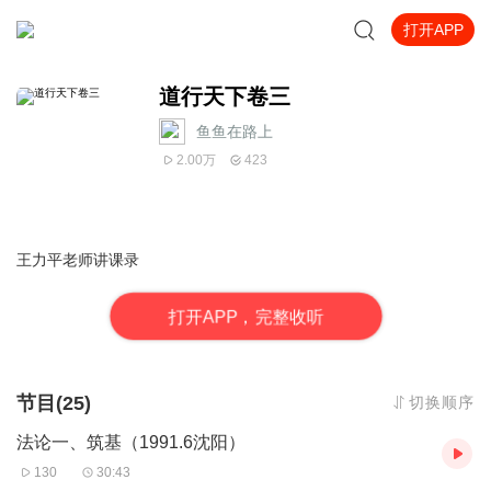
打开APP
道行天下卷三
鱼鱼在路上
2.00万
423
王力平老师讲课录
打
开
A
P
P，完整收听
节目(25)
切换顺序
法论一、筑基（1991.6沈阳）
130
30:43