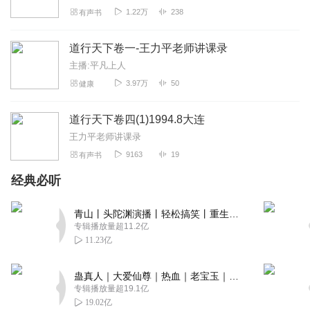
1.22万
238
有声书
道行天下卷一-王力平老师讲课录
主播:平凡上人
3.97万
50
健康
道行天下卷四(1)1994.8大连
王力平老师讲课录
9163
19
有声书
经典必听
青山丨头陀渊演播丨轻松搞笑丨重生穿越丨古代权谋丨VIP免费 | 多人有声剧
专辑播放量超11.2亿
11.23亿
蛊真人｜大爱仙尊｜热血｜老宝玉｜多人VIP免费有声剧
专辑播放量超19.1亿
19.02亿