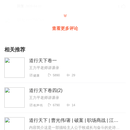
回复
2020-04-11
1
听友199750743
普通话太差了，声音太小，内容还可以。
查看更多评论
回复
2021-05-24
0
相关推荐
道行天下卷一
王力平老师讲课录
5890
29
健康
道行天下卷四(2)
王力平老师讲课录
6790
14
有声书
道行天下 | 曹光伟/著 | 破案 | 职场商战 | 江湖行侠仗义 | 正能量
内容简介这是一部描绘主人公于牧成长与奋斗的史诗。在第一部《雏鸟振翅》中，于牧从小山村孤儿到卧牛观小道童，历经磨难，与二师兄并肩作战，踏入江湖行侠仗义。第二部《...