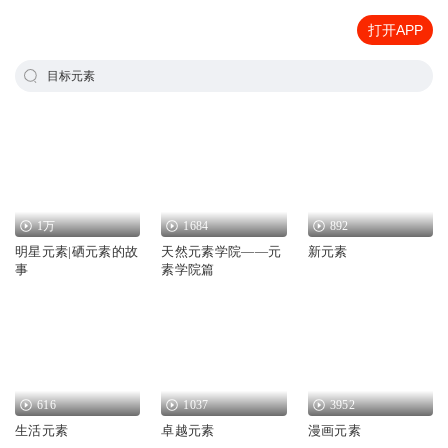
打开APP
目标元素
1万
1684
892
明星元素|硒元素的故
天然元素学院——元
新元素
事
素学院篇
616
1037
3952
生活元素
卓越元素
漫画元素