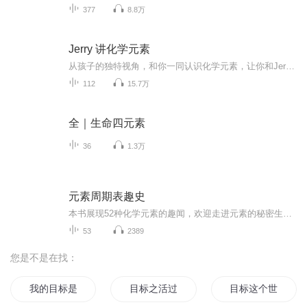
377
8.8万
Jerry 讲化学元素
从孩子的独特视角，和你一同认识化学元素，让你和Jerry一样疯狂爱上化学！
112
15.7万
全｜生命四元素
36
1.3万
元素周期表趣史
本书展现52种化学元素的趣闻，欢迎走进元素的秘密生活！
53
2389
您是不是在找：
我的目标是征途天下
目标之活过十八岁
目标这个世界