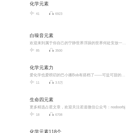
化学元素
41
6923
白噪音元素
欢迎来到属于你自己的宁静世界浮躁的世界何处安放一颗跳动着却渴望宁静的心？ 在这里！ 整理心情， 缓缓深呼吸， 你只要放松投入就够了～
85
3500
化学元素力
爱化学也爱唠叨的巴小播Bob有搭档了——可盐可甜的巴小播Bonnie已上线！带来全新的有声科学杂志《化学元素力》，让你的耳朵爱上化学！巴斯夫，创造化学新作...
11
3.5万
生命四元素
更多精选占星文章，欢迎关注若道微信公众号：nodoorbj
18
6708
化学元素118个