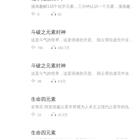
漫画趣解118个化学元素，三分钟认识一个元素，漫画趣解118个轻松记住答案
6
52
斗破之元素封神
这是斗气的世界，这是强者的天堂。 陆云霄自虚无中走出，左手灵金璀璨，右手异火熊熊，身下圣水长河滚滚，身后无尽神雷轰鸣。 大陆浩茫无垠，强者辈出，在这风起云涌的世界里，他注定一主沉浮！！后宫文，不喜勿入！！
791
182.7万
斗破之元素封神
这是斗气的世界，这是强者的天堂。 陆云霄自虚无中走出，左手灵金璀璨，右手异火熊熊，身下圣水长河滚滚，身后无尽神雷轰鸣。 大陆浩茫无垠，强者辈出，在这风起云涌的世界里，他注定一主沉浮！
49
4.5万
生命四元素
史蒂芬.阿若优被占星学界视为人本主义现代占星学的先驱。本书是获得高度回响的现代占星学著作。
22
15.3万
生命四元素