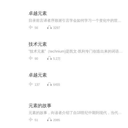
卓越元素
目录前言译者序致谢引言学会如何学习一个变化中的世界如何在一个高速变化的世界中跟上时代学习的模型“卓越元素解码”是一种方法论“卓越元素解码”的基本步骤第一章从六个层面解码卓越元素卓越元素的主要层面卓越元素概要关键卓越元素问卷六个石匠的寓言...
56
3297
技术元素
“技术元素”（technium)是凯文·凯利专门创造出来的词语。本书继承了《失控》和《新经济的新规则》的思考体系，谈到了文明进化、数字出版、免费经济、人工智能、物联网、数字化生活等热议的话题。摘编自KK的“The Technium”专栏里的500多篇文章。更深层次的是，KK希望借此讨论：技术元素的本质是什么？人类应该拥抱还是拒绝它？人类对它本身的未来发展究竟有多少把握？KK把对这些疑惑的理解都写在了《技术元素》里。相比于KK之前的著作，本书将更通俗易懂，文章中涉及到的领域、所举的事例都更贴近当下人们的生活体验。
90
5.2万
卓越元素
137
6455
元素的故事
元素的故事，向读者介绍了自18世纪中期到现代，当代有关化学元素的重大发现和发展。通过科学家如何实验，如何发现元素，又如何解答元素中的谜底？让读者尽情演绎出元素与宇宙万物的奥秘，并间接告诉读者展开梦想，探索自然，你会获得无穷的乐趣和宝贵的知...
51
2085