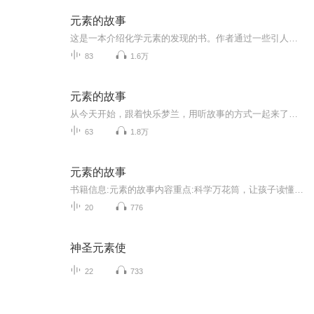
元素的故事
这是一本介绍化学元素的发现的书。作者通过一些引人入胜的故事和生动的穿插，记述了十八，九世纪和二十世纪初期各国科学家如何为发现化学元素付出了艰巨的劳动。
83
1.6万
元素的故事
从今天开始，跟着快乐梦兰，用听故事的方式一起来了解有关化学元素的一些最重要的发现吧，在这个过程中你会感受到化学的魅力，体验到科学探究的快乐！
63
1.8万
元素的故事
书籍信息:元素的故事内容重点:科学万花筒，让孩子读懂科学推荐人群:5-18岁
20
776
神圣元素使
22
733