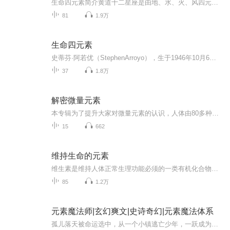
生命四元素简介黄道十二星座是由地、水、火、风四元素所构成的，这四元素不但是占星学和一切玄学的基础，也是人类经验到的一切事物的构成元素，甚至是意识体的动力来源。因此，必须先彻底了解四元素的内涵，意义以及彼此的关系，才能领略这门学问真正的本...
81
1.9万
生命四元素
史蒂芬·阿若优（StephenArroyo），生于1946年10月6日，堪萨斯市。拥有心理学硕士学位，长年于美国加州从事婚姻及家族关系咨商，同时在三所大学里教授占星学和极向疗法、顺势疗法等各种治疗方法。 阿若优被占星学界视为人本主义现代占星学的先驱。他的著作...
37
1.8万
解密微量元素
本专辑为了提升大家对微量元素的认识，人体由80多种元素组成，与人体健康和生命有关的必需元素就有15种之多，当这些元素摄入不足，过量，不平衡都会有不同程度疾病发生和人体生理机能异常，所以微量元素的摄入平衡在抗病，防癌，生理机能改善及正常等方面...
15
662
维持生命的元素
维生素是维持人体正常生理功能必须的一类有机化合物，它既不是构成人体组织的原料，也不是能量来源。人们对它的需要量很小，但它却是机体正常活动必需的营养素，必须从食物中获得，因为人体不能合成它。机体一旦缺乏某种维生素，就会导致新陈代谢某些环节...
85
1.2万
元素魔法师|玄幻爽文|史诗奇幻|元素魔法体系
孤儿落天被命运选中，从一个小镇逃亡少年，一跃成为掌控五大元素的绝世强者！空间魔法只是起点，风火水土电，五大元素任你掌控！学院争霸、秘境探险、精灵神殿、魔龙之战——高能场面接连不断！美女环绕：天名院花蓝云、华光公主宁如月、精灵族公主宛秋，...