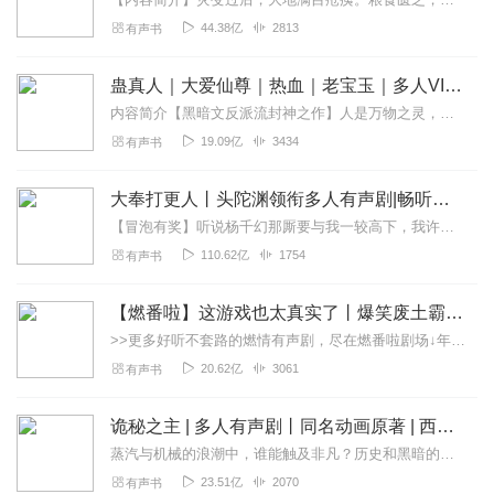
44.38亿
2813
有声书
蛊真人｜大爱仙尊｜热血｜老宝玉｜多人VIP免费有声剧
内容简介【黑暗文反派流封神之作】人是万物之灵，蛊是天地真精。一个穿越者不断重生的故事。一个养蛊、炼蛊、用蛊的奇特世界。配音组（男角色）老宝玉旁白...
19.09亿
3434
有声书
大奉打更人丨头陀渊领衔多人有声剧|畅听全集|王鹤棣、田曦薇主演影视剧原著|卖报小郎君
【冒泡有奖】听说杨千幻那厮要与我一较高下，我许七安要开始装叉了！快进入声音播放页戳下方输入框，冒个泡偷偷告诉我，我要用哪些诗词才能胜过他？说得好的，有赏！202...
110.62亿
1754
有声书
【燃番啦】这游戏也太真实了丨爆笑废土霸榜神作丨紫襟剧社制作
>>更多好听不套路的燃情有声剧，尽在燃番啦剧场↓年度重磅推荐本专辑为VIP免费专辑每天上午10点5集更新，订阅可以听到最新内容哦！每周抽一个专辑五星优质评论送...
20.62亿
3061
有声书
诡秘之主 | 多人有声剧丨同名动画原著 | 西幻克苏鲁 | 乌贼作品
蒸汽与机械的浪潮中，谁能触及非凡？历史和黑暗的迷雾里，又是谁在耳语？我从诡秘中醒来，睁眼看见这个世界：枪械，大炮，巨舰，飞空艇，差分机；魔药，占卜，诅咒，倒吊人...
23.51亿
2070
有声书