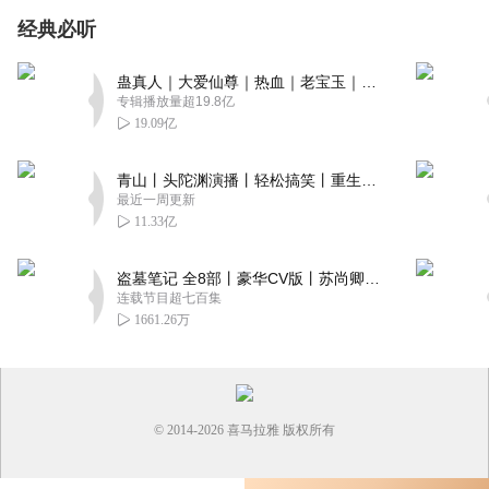
经典必听
蛊真人｜大爱仙尊｜热血｜老宝玉｜多人VIP免费有声剧
专辑播放量超19.8亿
19.09亿
青山丨头陀渊演播丨轻松搞笑丨重生穿越丨古代权谋丨VIP免费 | 多人有声剧
最近一周更新
11.33亿
盗墓笔记 全8部丨豪华CV版丨苏尚卿&边江 领衔 多人有声剧丨冠声文化丨南派三叔
连载节目超七百集
1661.26万
© 2014-
2026
喜马拉雅 版权所有