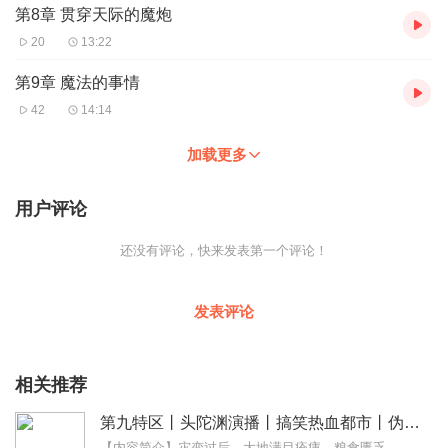
第8章 贯穿天际的魔炮
20
13:22
第9章 魔法的事情
42
14:14
加载更多
用户评论
还没有评论，快来发表第一个评论！
发表评论
相关推荐
第九特区丨头陀渊演播丨搞笑热血都市丨伪戒丨VIP免费多人有声剧
【内容简介】灾变过后，大地满目疮痍。粮食匮乏，资源紧俏，局势混乱……一位从待规划区杀出来的青年，背对着漫天黄沙，孤身来到九区谋生，却不曾想偶然结识三五好友，一念...