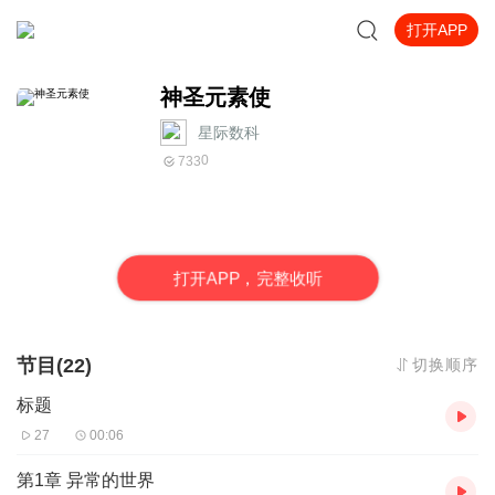
打开APP
神圣元素使
星际数科
0
733
打
开
A
P
P，完整收听
节目(22)
切换顺序
标题
27
00:06
第1章 异常的世界