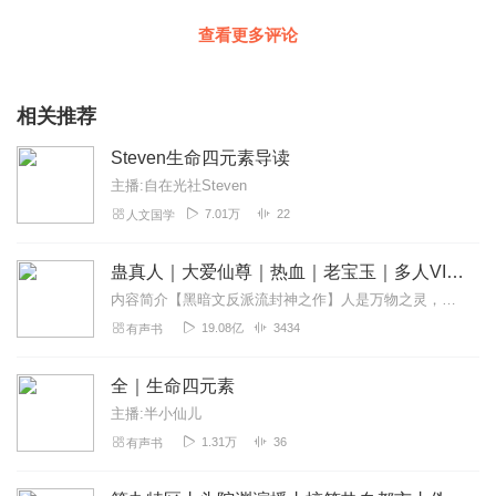
查看更多评论
相关推荐
Steven生命四元素导读
主播:自在光社Steven
7.01万
22
人文国学
蛊真人｜大爱仙尊｜热血｜老宝玉｜多人VIP免费有声剧
内容简介【黑暗文反派流封神之作】人是万物之灵，蛊是天地真精。一个穿越者不断重生的故事。一个养蛊、炼蛊、用蛊的奇特世界。配音组（男角色）老宝玉旁白...
19.08亿
3434
有声书
全｜生命四元素
主播:半小仙儿
1.31万
36
有声书