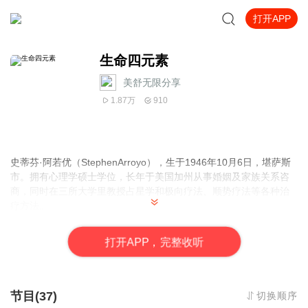
打开APP
生命四元素
美舒无限分享
1.87万
910
史蒂芬·阿若优（StephenArroyo），生于1946年10月6日，堪萨斯
市。拥有心理学硕士学位，长年于美国加州从事婚姻及家族关系咨
商，同时在三所大学里教授占星学和极向疗法、顺势疗法等各种治
疗方法。
阿若优被占星学界视为人本主义现代占星学的先驱。他的著作在世
界各地都极为畅销，已经被翻译成二十多国语言。本书和《生命的
打
开
A
P
P，完整收听
轨迹：深度心理分析手册》（AstrologyKarma&Transformation），
是获得高度回响的现代占星著作，并荣获英国占星协会
（BritishAstrologicalAssociation）占星奖的最高肯定。
节目(37)
切换顺序
黄道十二星座是由地、水、火、风四元素所构成的，这四元素不但