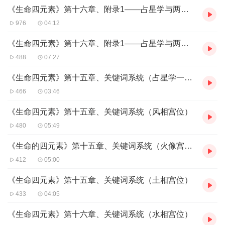
《生命四元素》第十六章、附录1——占星学与两级疗法2
是占星学和一切玄学的基础，也是人类经验到的一切事物的构成元
素，甚至是意识体的动力来源。因此，必须先彻底了解四元素的内
976
04:12
涵、意义以及彼此的关系，才能领略这门学问真正的本质。《生命
四元素:占星与心理学》分为两大部分。第一部分旨在厘清占星学的
《生命四元素》第十六章、附录1——占星学与两级疗法1
各种途径，阐明占星学为何能成为“人本心理学”的有力工具，并揭示
488
07:27
其跟心理学领域直接相关的诠释技巧。这部分是作者的心理学硕士
论文，曾获得1973年英国占星学会的大奖。
《生命四元素》第十五章、关键词系统（占星学一种自我认识的工具）
在第二部分，作者从四元素的能量层次来阐释占星学，深入解析了
466
03:46
本命盘各个层面中四元素的意义，包括四元素不平衡的问题、元素
的组合情况，以及相位关系、行星坐落、星盘比对、12宫位中涉及
《生命四元素》第十五章、关键词系统（风相宫位）
元素的实质性内涵，从而能够帮助读者以较为实际的方式综合分析
本命盘。
480
05:49
《生命的四元素》第十五章、关键词系统（火像宫位）
412
05:00
《生命四元素》第十五章、关键词系统（土相宫位）
433
04:05
《生命四元素》第十六章、关键词系统（水相宫位）