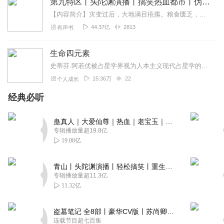
第九特区丨头陀渊演播丨搞笑热血都市丨伪戒丨VIP免费多人有声剧
【内容简介】灾变过后，大地满目疮痍。粮食匮乏，资源紧俏，局势混乱……一位从待规划区杀出来的青年，背对着漫天黄沙，孤身来到九区谋生，却不曾想偶然结识三五好友，一念...
44.37亿
2813
有声书
生命四元素
史蒂芬.阿若优被占星学界视为人本主义现代占星学的先驱。本书是获得高度回响的现代占星学著作。
15.36万
22
个人成长
经典必听
蛊真人｜大爱仙尊｜热血｜老宝玉｜多人VIP免费有声剧
专辑播放量超19.8亿
19.08亿
青山丨头陀渊演播丨轻松搞笑丨重生穿越丨古代权谋丨VIP免费 | 多人有声剧
专辑播放量超11.3亿
11.32亿
盗墓笔记 全8部丨豪华CV版丨苏尚卿&边江 领衔 多人有声剧丨冠声文化丨南派三叔
连载节目超七百集