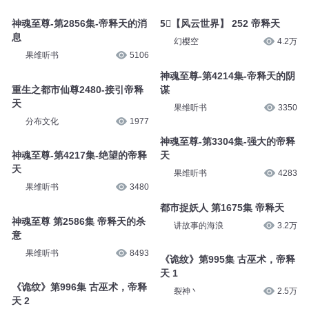
神魂至尊-第2856集-帝释天的消
5⃣【风云世界】 252 帝释天
息
幻樱空
4.2万
果维听书
5106
神魂至尊-第4214集-帝释天的阴
重生之都市仙尊2480-接引帝释
谋
天
果维听书
3350
分布文化
1977
神魂至尊-第3304集-强大的帝释
神魂至尊-第4217集-绝望的帝释
天
天
果维听书
4283
果维听书
3480
都市捉妖人 第1675集 帝释天
神魂至尊 第2586集 帝释天的杀
讲故事的海浪
3.2万
意
果维听书
8493
《诡纹》第995集 古巫术，帝释
天 1
《诡纹》第996集 古巫术，帝释
裂神丶
2.5万
天 2