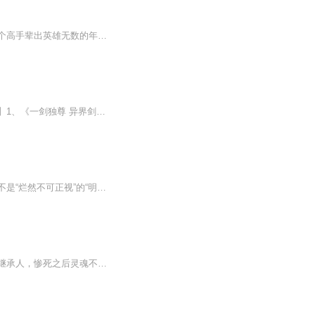
《七界剑皇》作者：邵小白内容简介： 这是一个武道至上力量为尊的世界。 这是一个高手辈出英雄无数的年代。 修为在身，可无视朝法。 实力在手，可破碎山河。 罢黜百家，独尊剑道！ 少年方阳从上一世走来，手持三尺青锋，在这一世留下，...
【免费最新章节】小说简介：生死看淡，不服就干。诸天神佛仙，不过一剑间！【收听须知】1、《一剑独尊 异界剑帝》，主角：叶玄叶灵。2、由于音频节目更新的比较慢，如想快速阅读小说文字版的全部章节，请在微信中搜索公众号【千里马文学】，关注后，并在公...
【内容简介】有一天晚上，一颗流星吐着长长的火舌在一个小山村里降落了。没人看见那是不是“烂然不可正视”的“明珠”所降下的，倒是村里有位老人那晚在山顶，亲眼看见突然出现在天边划过夜空的流星、一个拖着长长的尾巴的大火球。【作者/主播简介】作者：...
在以力量为尊的雷麟大陆，少年方阳穿越重生，附身在同名的废人身上。前世他是古武家族继承人，惨死之后灵魂不灭。这一世，他虽经脉被废遭人奚落，却因熟知药理，发现满大街皆是前世难寻的珍贵药材，瞬间有了修复身体、提升修为的办法。且看他如何仗剑崛起...