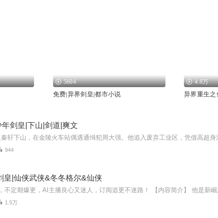
5604
4.8万
免费|异界剑皇|都市小说
异界重生之
年剑皇|下山|剑道|爽文
944
剑皇|仙侠武侠&冬冬格尔&仙侠
1.5万