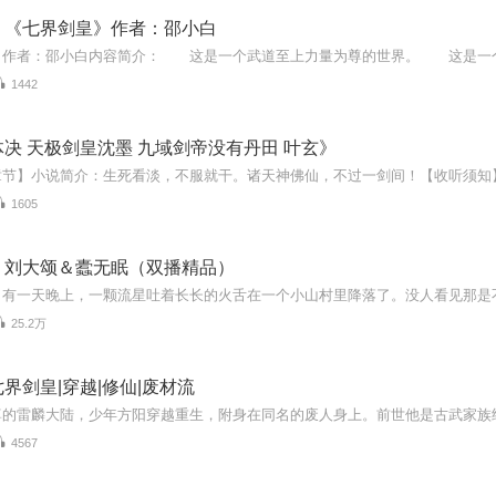
：《七界剑皇》作者：邵小白
1442
决 天极剑皇沈墨 九域剑帝没有丹田 叶玄》
1605
丨刘大颂＆蠹无眠（双播精品）
25.2万
界剑皇|穿越|修仙|废材流
4567