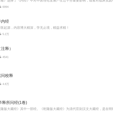
6994
帝内经
中医起源，内容博大精深，学无止境，精益求精！
5.2万
（注释）
4541
素问校释
4.8万
帝释所问经(1卷)