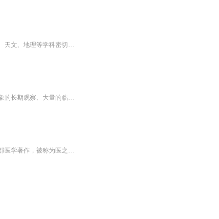
《黄帝内经》是我国现存最早的医学典籍，但其内容又不仅限于医学，而与中国古代的哲学、天文、地理等学科密切相关，是一部关于哲学和自然科学的综合著作。
《黄帝内经》是中国最早的医学典籍，是中国传统医学四大经典之首，是中国古人对生命现象的长期观察、大量的临床实践以及简单的解剖学知识。它奠定了人体生理、病理、诊断以及治疗的认识基础，是中国影响极大的一部医学著作，被称为医之始祖。（未经本人授...
《黄帝内经》是中国最早的医学典籍，是中国传统医学四大经典之首，是中国影响极大的一部医学著作，被称为医之始祖。《灵枢经》为《黄帝内经》之组成部分，历史上又曾被称《针经》和《九卷》，早期为九卷，八十一篇。南宋史崧将其改编为二十四卷本，成为了...