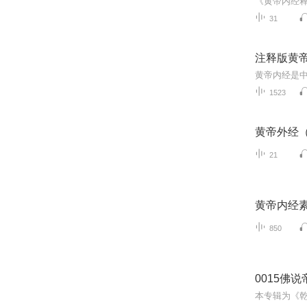
31
注释版黄
黄帝内经是
1523
黄帝外经
21
黄帝内经
850
0015佛说