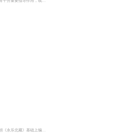
《黄帝内经释难》选择了《内经》中对中医理论发展产生过十分重要影响，或者对临床实践有十分重要指导作用，或者历代见解纷争各执一词，使读者难以明辨的问题130个，进行了深入浅出的诠释。
本专辑为《乾隆版大藏经》其中一部经。《乾隆版大藏经》为清代官刻汉文大藏经，是在明朝《永乐北藏》基础上编较而成的，全藏共分正藏和续藏两类。正藏共485函，以千字文编号，从“天”至“漆”，分为大乘五大部经、五大部外重单译经、小乘《阿含经》及重单...