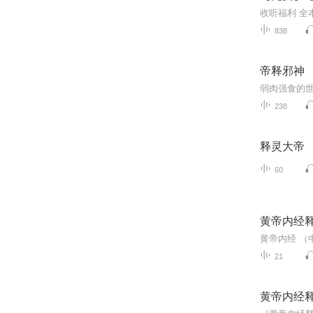
838
帝释邪神
238
释灵大帝
60
黄帝内经
21
黄帝内经