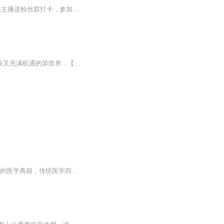
收听福利 全本免费收听，首发100集，每日更新5集，不定期爆更，关注主播司萌书苑，私信主播进粉丝群打卡，参加粉丝活动，月卡红包等你来领！作者梦蝶庄周简介 矿藏勘探科学家待着能力与对国家的责任，重生到另一个世界，穿到一个败家子的身上。之后用自...
弱肉强食的世界.谁能掩我一世锋芒?拥有着化血神石的少年.极品丹药.绝世神兵.在这个神奇而又充满机遇的异世界...【作者/主播简介】作者：月仙，网络小说作家。主播：黑财神购买须知：1、本作品为付费有声书，前40集为免费试听，购买成功后，即可收听，可下载重复收听。2、版权归原作者所有，严禁翻录成任何形式，严禁在任何第三方平台传播，违者将追究其法律责任。...
黄帝内经 （中国最早的医学典籍）《黄帝内经》分《灵枢》、《素问》两部分，是中国最早的医学典籍，传统医学四大经典著作之一（其余三者为《难经》、《伤寒杂病论》、《神农本草经》）。《黄帝内经》是一本综合性的医书，在黄老道家理论上建立了中医学上...