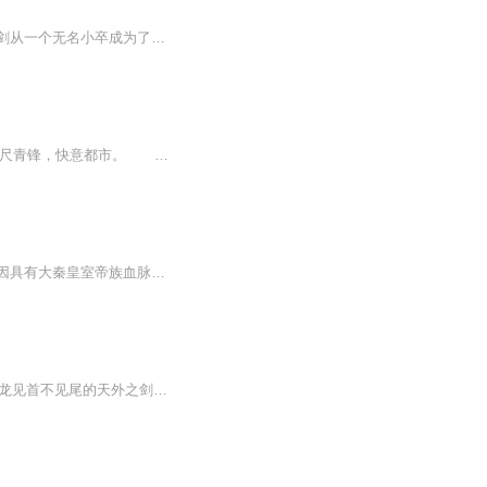
天绝大陆，四周被虚空海包裹，凶险无比，大陆之上有三大宗门，四大王朝，七个剑谷。羿剑从一个无名小卒成为了这片大陆的剑神。羿剑站起来，望着傍晚的夕阳，久久无语。他师尊曾说过，心境有三层。第一层，明悟本心；修炼一途，驳而杂，获得力量，便会滋生...
少年剑皇作者：枫吟紫辰内容简介： 蜀山剑派唯一传人秦轩，遵师父之命下山历练，携三尺青锋，快意都市。 清纯可人的校花美眉、性感漂亮的美女老师、古灵精怪的修真少女……各路美女纷至沓来，一个都市剑皇的传说开始流传。 …… 比速度？长...
第一季完结，后续更新另行通知。【内容简介】陈淳乃是天煞星命，一出生就被家人遗弃，因具有大秦皇室帝族血脉，而被秦国余孽顾南山培养，因为经脉细窄，一直被当做废物看待，守墓五年之后唤醒了顾南山离去之前留下的斩龙剑剑魂，因此得到了剑阁传承，从此...
日更5集，不定期爆更！订阅可以收到更新提醒哦~【内容简介】他是新崛起的武林神话，神龙见首不见尾的天外之剑的传人，令武林群雄闻之色变，但却一直是传说中的人物。他消失七年之后终于为了寻觅，下一个天外之剑的传人而踏入江湖，谁也想不到年纪轻轻不会...