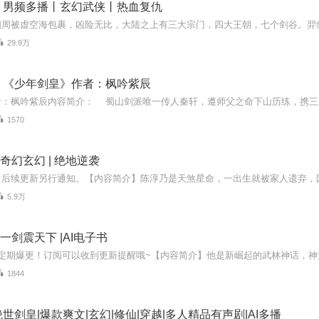
丨男频多播丨玄幻武侠丨热血复仇
29.9万
：《少年剑皇》作者：枫吟紫辰
1570
 奇幻玄幻 | 绝地逆袭
5.9万
 一剑震天下 |AI电子书
1844
世剑皇|爆款爽文|玄幻|修仙|穿越|多人精品有声剧|AI多播