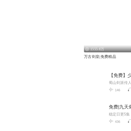
1555.8万
万古剑皇|免费精品
【免费】少
146
免费|九天
436