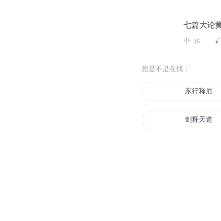
七篇大论
15
您是不是在找：
东行释厄
剑释天道
道释天下
梦释凡尘
战释天下