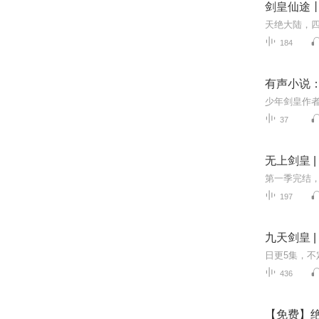
剑皇仙途
184
有声小说
37
无上剑皇 |
197
九天剑皇 |
436
【免费】绝