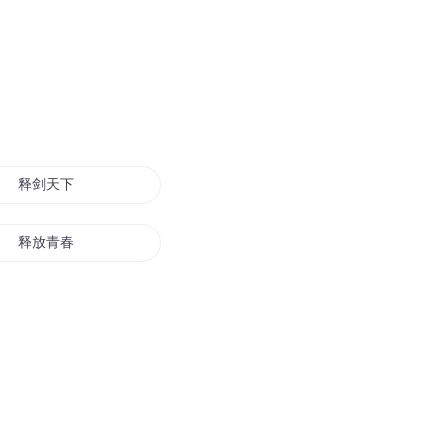
释剑天下
释放青春
逆星释空
仙道释天
释剑王者