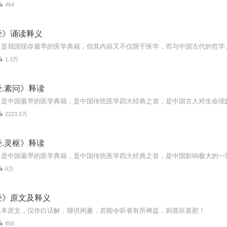
464
经》诵读释义
1.3万
.素问》释读
2223.5万
.灵枢》释读
6万
经》原文及释义
原本原文，仅作白话解，聊供闲趣，若能令听者有所裨益，则甚欣甚慰！
856