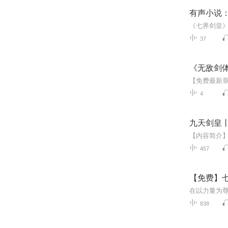
有声小说
37
《无敌剑体
4
九天剑皇
457
【免费】七
838