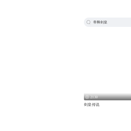
帝释剑皇
2130
剑皇传说