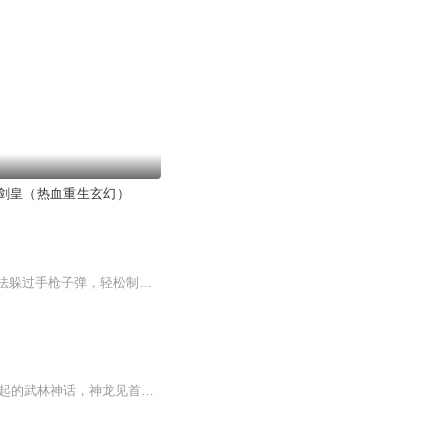
剑皇（热血重生玄幻）
蜀山剑派传人秦轩下山，在金陵火车站偶遇通缉犯周大强。他追入废弃工业区，凭借高超身法躲过手枪子弹，轻松制伏周大强，还意外发现被绑美女已解开绳子。然而，美女却误会他是登徒子，精彩故事由此展开。
稳定日更5集，不定期爆更，AI主播良心又迷人，订阅追更不迷路！ 【内容简介】 他是新崛起的武林神话，神龙见首不见尾的天外之剑的传人，令武林群雄闻之色变，但却一直是传说中的人物。他消失七年之后终于为了寻觅，下一个天外之剑的传人而踏入江湖，谁...