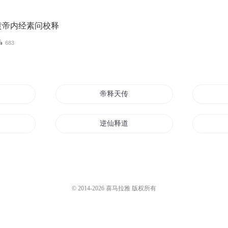
黄帝内经素问校释
683
帝释天传
逆仙释道
长生释道
帝释天经
© 2014-
2026
喜马拉雅 版权所有
释梦成真