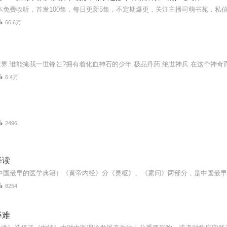
66.6万
6.4万
2496
释读
8254
释难