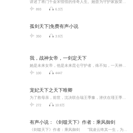
讲述了将门千金宋惜惜的传奇人生。她曾为守护家族荣耀在战场上英勇杀敌，后因母亲遗愿隐藏锋芒，嫁予将军战北望，成为内宅夫人，以嫁妆支撑家计并侍奉公婆。然而战北望凯旋后竟以军功为聘欲娶女将军为平妻，贬低她仅擅家务，彻底践踏她的尊严。宋惜惜心灰...
893
6.3万
孤剑天下|免费有声小说
350
3.9万
我，战神女帝，一剑定天下
她是未来女帝，他是未来昆仑守护者，殊不知，一天神老祖在千万年前就订下的羁绊，让他俩遇见⋯又，分离⋯她是未来女帝，他是她这辈子的青梅竹马，没有谁负了谁，只是时光让人相互惦念，又遥遥相望…她是未来女帝，除了他和他，她还有她背负的使命且听CV们...
100
4447
宠妃天下之天下唯卿
为了救母亲，前世，沈决联合瑞王季豫，潜伏在瑾王季垣身边，处处谨慎小心，可还是被季豫出卖，结果被季垣活活千刀万剐而死。重生之后，沈决孤身进宫，步步为营，得到了至高无上的地位，本以为一切尽在掌握，可却发觉所有的认知面目全非。每天上午9:00更新...
272
10.9万
有声小说：《剑噬天下》作者：乘风御剑
《剑噬天下》作者：乘风御剑 “我凌云终其一生，为剑所惑，以人力铸剑魂而成剑神之道！堪到尽头，不过虚空一梦。外物强盛，终有陨落之时，唯有我心恒在，心剑合一，集天地无形之剑气，铸人魂为剑魂，方为剑之天成。” …… 修炼界第一剑修凌云，...