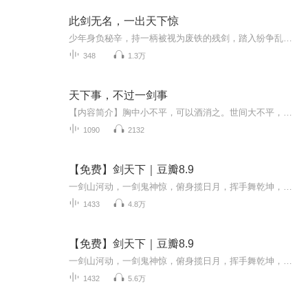
此剑无名，一出天下惊
少年身负秘辛，持一柄被视为废铁的残剑，踏入纷争乱世。众人笑他卑微无名，不知他剑藏天机。忍辱、破局、复仇、登顶，他以凡人之躯，压天骄、败枭雄、撼苍穹。世人皆追名逐利，唯有他以 “无名” 二字，铸就万古第一剑主！
348
1.3万
天下事，不过一剑事
【内容简介】胸中小不平，可以酒消之。世间大不平，唯有剑消之。吾有一剑，敢叫天地换颜色，敢叫日月无光辉。天下事，一剑了之！【作者/主播简介】作者：九月二十玖主播：沐泽【购买须知】1、本作品为付费有声书，前69集为免费试听，购买成功后，即可收听...
1090
2132
【免费】剑天下｜豆瓣8.9
一剑山河动，一剑鬼神惊，俯身揽日月，挥手舞乾坤，一人一剑，傲世寰宇！ 具体境界划分;出尘，通窍，凝元，秘藏，涅盘，羽化，一线天，问鼎，飞升。 作品标签： 热血、重生
1433
4.8万
【免费】剑天下｜豆瓣8.9
一剑山河动，一剑鬼神惊，俯身揽日月，挥手舞乾坤，一人一剑，傲世寰宇！ 具体境界划分;出尘，通窍，凝元，秘藏，涅盘，羽化，一线天，问鼎，飞升。 作品标签： 热血、重生
1432
5.6万