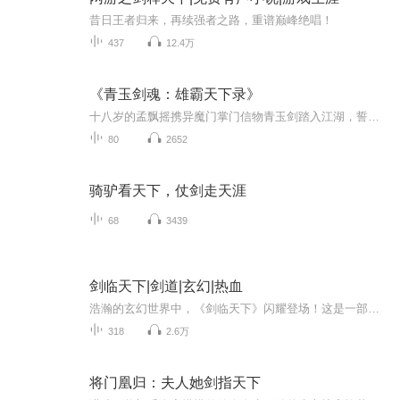
昔日王者归来，再续强者之路，重谱巅峰绝唱！
437
12.4万
《青玉剑魂：雄霸天下录》
十八岁的孟飘摇携异魔门掌门信物青玉剑踏入江湖，誓要完成师父“雄霸天下”的遗梦。初入江城，卷入四大世家之争，名动武林。白衣青剑斩群雄，雪凤魔音破万法，他能否一统魔门，问鼎江湖？而诸葛荣的倾心、玉鹰魔尊的杀机、南天谜剑孟启白的往事……这场纷...
80
2652
骑驴看天下，仗剑走天涯
68
3439
剑临天下|剑道|玄幻|热血
浩瀚的玄幻世界中，《剑临天下》闪耀登场！这是一部巅峰之作，也是一场热血的修真之旅。一叶扁舟，白衣少年，青剑在手。主角梦飘遥，从孤岛出发，踏入江湖。弱小的他，面对挑战，从未退缩。每一次突破，都让人热血沸腾。这是一段修真路，更是梦想与现实的...
318
2.6万
将门凰归：夫人她剑指天下