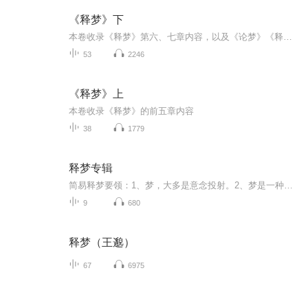
《释梦》下
本卷收录《释梦》第六、七章内容，以及《论梦》《释梦在精神分析中的运用》《论释梦的理论与实践》。
53
2246
《释梦》上
本卷收录《释梦》的前五章内容
38
1779
释梦专辑
简易释梦要领：1、梦，大多是意念投射。2、梦是一种投射，正面的是欲望投射，负面的是焦虑投射。3、东方以梦预测未来，西方以梦分析现状。4、梦是对自我了解的暗门，开启一段了解自我的道路5、释梦，就是寻找无意中的有意，有意中的无意。6、梦境，表面看...
9
680
释梦（王邈）
67
6975