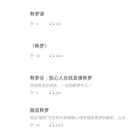
释梦课
4
524
《释梦》
38
4444
释梦谷：抚心人在线直播释梦
苦练降龙伏虎技，一语惊醒梦中人！
5
694
频道释梦
我在“睡吧”节目和大家聊聊心理学视角看梦的解析。山东音乐台动感991、iRadio975女主播电台每周一至周日23-24点同步播出！欢迎大家关注。
50
8.6万