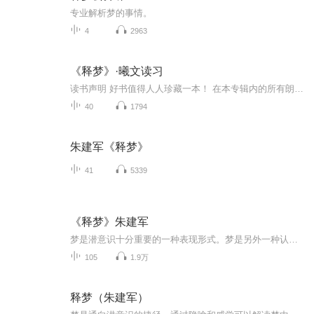
专业解析梦的事情。
4
2963
《释梦》·曦文读习
读书声明 好书值得人人珍藏一本！ 在本专辑内的所有朗读，初衷是给自己继续学习相关知识的动力加码，顺带分享给感兴趣的伙伴一起聆听。如有喜欢的伙伴可以自行购书细品；如有对出版商、作者/译者等有侵权可能，请尽快告知我立马下架，以维护您的利益，谢谢...
40
1794
朱建军《释梦》
41
5339
《释梦》朱建军
梦是潜意识十分重要的一种表现形式。梦是另外一种认知方式，它和清醒时的认知一样，都能让我们对自己对世界有一些了解
105
1.9万
释梦（朱建军）