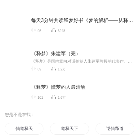
每天3分钟共读释梦好书《梦的解析——从释梦到审梦》
95
6248
《释梦》朱建军（完）
《释梦》是国内意向对话创始人朱建军教授的代表作。是中国当代关于梦的解释的权威性著作，在对梦的产生原理，功能和特点做了全面阐述的基础上，详尽而具体的介绍了，是梦的基本步骤和方法，梦中常见的各种意象，主要意义各种常见的梦境主题，以及如何运用...
89
1.2万
《释梦》懂梦的人最清醒
101
1.6万
您是不是在找：
仙道释天
道释天下
逆仙释道