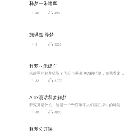
释梦—朱建军
46
4995
施琪嘉 释梦
5
8230
释梦～朱建军
朱建军的解梦吸取了周公与弗洛伊德的精髓，在我看来即没有周易那样封建迷信，又比弗洛伊德更加贴近国人，是非常适合中国人的解梦读物。连接潜意识，读懂原始人的来信。
82
8.7万
Alex漫话释梦解梦
梦究竟是什么，这是一个千百年来人们都在探讨的谜题，而对于梦的理解，更是仁者见仁，智者见智。古往今来，古有我们中国的《周公解梦》，今有精神分析鼻祖弗洛伊德的《梦的解析》。在本专辑中，将结合释梦的知识与我的释梦案例，与大家一起在梦境中探秘，...
40
4838
释梦公开课