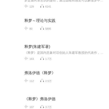
梦是通向潜意识的捷径，通过隐喻和感觉可以解读梦中的答案。了解梦，认识你自己，做一个懂梦的清醒人。
129
6141
释梦～理论与实践
80
5895
释梦(朱建军著)
《释梦》是国内意象对话创始人朱建军教授的代表作，也是中国当代关于梦的解析的权威性著作。在对梦的产生原理、功能和特点做了全面阐述的基础上，详尽而具体地介绍了释梦的基本步骤和方法、梦中常见的各种意象的主要意义、各种常见的梦境主题以及如何运用...
163
1.7万
弗洛伊德《释梦》
112
2.5万
《释梦》弗洛伊德
107
3.7万