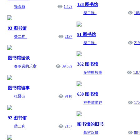
128 图书馆
锋叔叔
1.4万
柴二狗_
168
93 图书馆
91 图书馆
柴二狗_
2137
柴二狗_
219
图书馆怪谈
362 图书馆
奏响岚的乐章
39.5万
多特熊故事
1.8
图书馆诡事
650 图书馆
张晋ds
9118
神奇喵喵谷
175
92 图书馆
图书馆的旧书
柴二狗_
2157
慕容双修
884