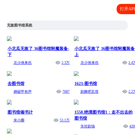
打开AP
无敌图书馆系统
小北瓜无敌了 36图书馆附魔装备-
小北瓜无敌了 36图书馆附魔装备
下
上
北少侠来也
2.3万
北少侠来也
2.4
去图书馆
1623-图书馆
婵妮甲有声
7687
剧舞吧瓦塔
2.2
图书馆催书计
1558.绝境图书馆1：走不出去的
图书馆
米小圈
53.1万
失控剧场
420