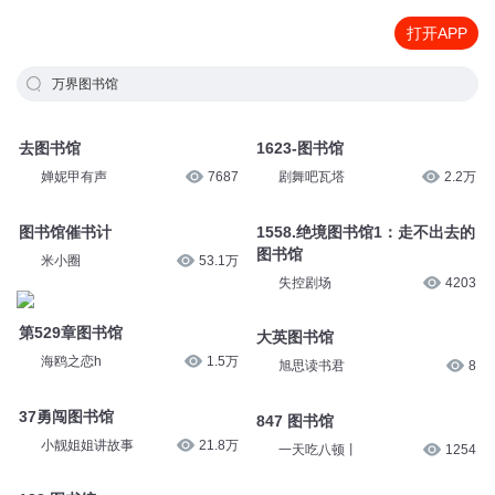
打开APP
万界图书馆
去图书馆
1623-图书馆
婵妮甲有声
7687
剧舞吧瓦塔
2.2万
图书馆催书计
1558.绝境图书馆1：走不出去的
图书馆
米小圈
53.1万
失控剧场
4203
第529章图书馆
大英图书馆
海鸥之恋h
1.5万
旭思读书君
8
37勇闯图书馆
847 图书馆
小靓姐姐讲故事
21.8万
一天吃八顿丨
1254