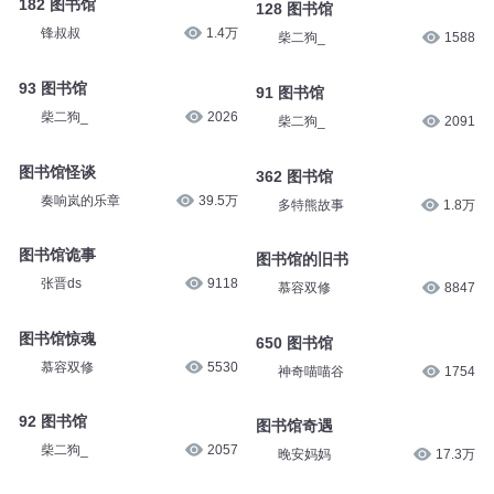
182 图书馆
128 图书馆
锋叔叔
1.4万
柴二狗_
1588
93 图书馆
91 图书馆
柴二狗_
2026
柴二狗_
2091
图书馆怪谈
362 图书馆
奏响岚的乐章
39.5万
多特熊故事
1.8万
图书馆诡事
图书馆的旧书
张晋ds
9118
慕容双修
8847
图书馆惊魂
650 图书馆
慕容双修
5530
神奇喵喵谷
1754
92 图书馆
图书馆奇遇
柴二狗_
2057
晚安妈妈
17.3万