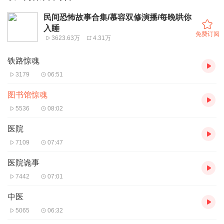
民间恐怖故事合集/慕容双修演播/每晚哄你
入睡
免费订阅
3623.63万
4.31万
铁路惊魂
3179
06:51
图书馆惊魂
5536
08:02
医院
7109
07:47
医院诡事
7442
07:01
中医
5065
06:32