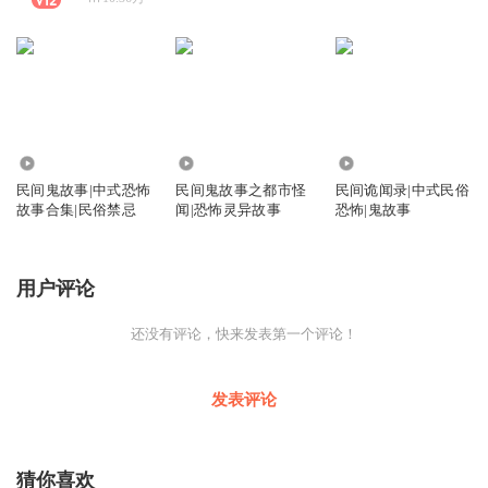
6.57万
2.30万
1.51万
民间鬼故事|中式恐怖
民间鬼故事之都市怪
民间诡闻录|中式民俗
故事合集|民俗禁忌
闻|恐怖灵异故事
恐怖|鬼故事
用户评论
还没有评论，快来发表第一个评论！
发表评论
猜你喜欢