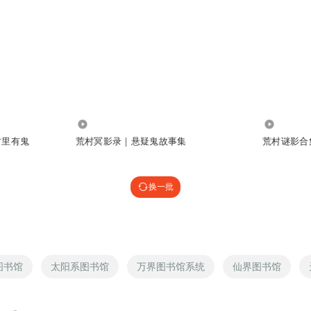
1.18万
1.39万
村里有鬼
荒村冥影录｜悬疑鬼故事集
荒村谜影合
换一批
图书馆
太阳系图书馆
万界图书馆系统
仙界图书馆