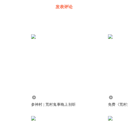
发表评论
5.13万
3100
参神村 | 荒村鬼事晚上别听
免费《荒村