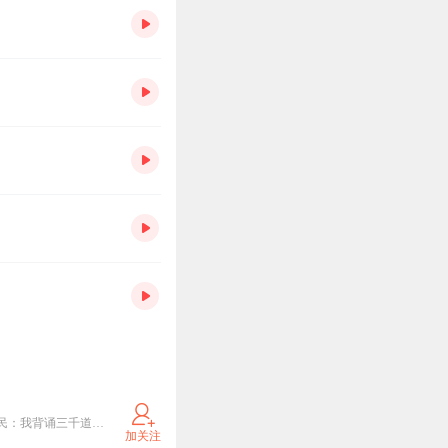
畅༼听，搜༄༅ 索：八顿 《规则怪谈：我比诡异还变态！》 《救命！不小心撩到主神怎么办？！》 《全民：我背诵三千道藏转职天师》 《我降临在矩阵宇宙》 《老弟，你是警察，不是暴徒啊》 《娘娘请开门，北镇魔司例行检查》 《风流乡情【多人有声剧】》欢迎大家搜索收听呦~~~~
加关注