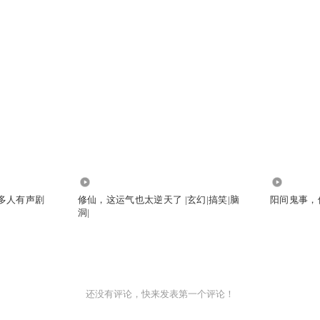
102.15万
6.43万
|多人有声剧
修仙，这运气也太逆天了 |玄幻|搞笑|脑
阳间鬼事，借
洞|
还没有评论，快来发表第一个评论！