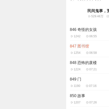
民间鬼事，荒
529.46万
846 奇怪的女孩
1242
06:55
847 图书馆
1254
06:58
848 恐怖的废楼
1224
07:21
849 门
1190
07:16
850 故事
1207
07:26