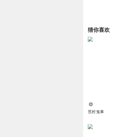
猜你喜欢
53.29万
荒村鬼事