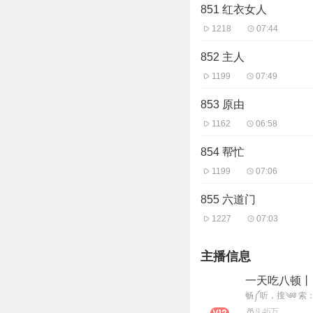
851 红衣女人
1218
07:44
852 主人
1199
07:49
853 原由
1162
06:58
854 帮忙
1199
07:06
855 六道门
1227
07:03
主播信息
一天吃八顿丨
9.46万