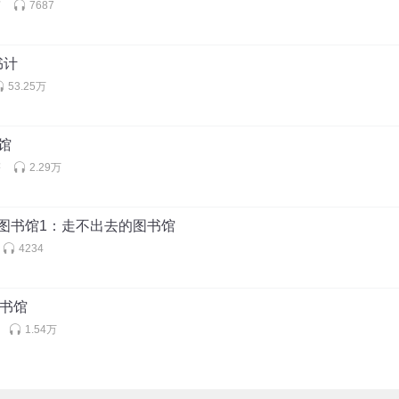
声
7687
书计
53.25万
书馆
塔
2.29万
绝境图书馆1：走不出去的图书馆
4234
图书馆
1.54万