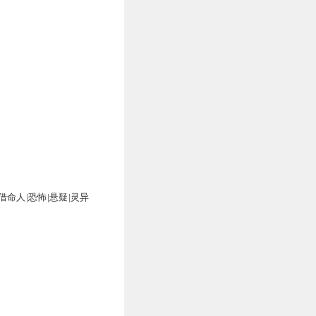
命人|恐怖|悬疑|灵异