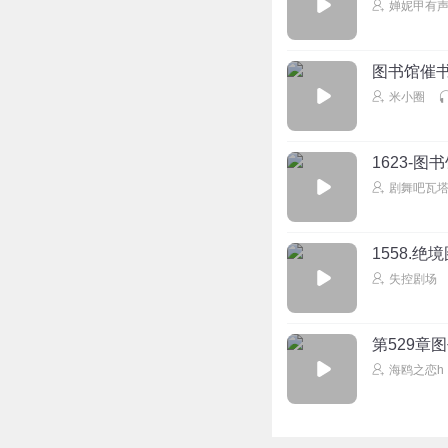
婵妮甲有
图书馆催
米小圈
1623-图
剧舞吧瓦
1558.
失控剧场
第529章
海鸥之恋h