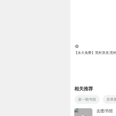
2.48万
【永久免费】荒村异灵|荒
相关推荐
第一图书馆
异界
去图书馆