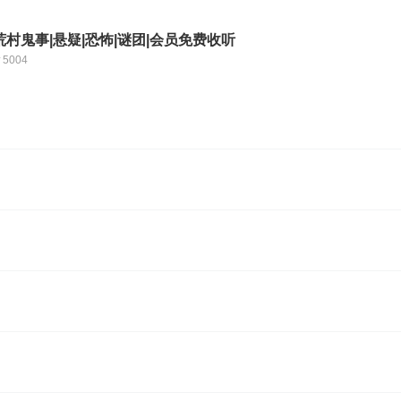
村鬼事|悬疑|恐怖|谜团|会员免费收听
5004