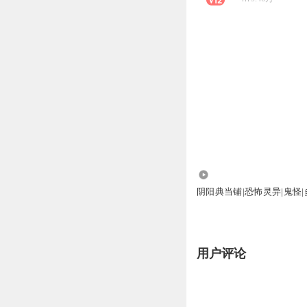
4.52万
阴阳典当铺|恐怖灵异|鬼怪
用户评论