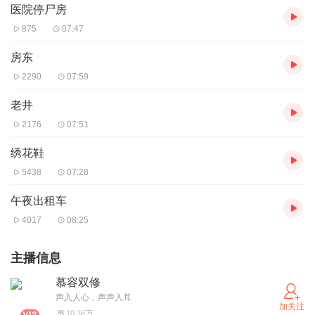
医院停尸房
875
07:47
房东
2290
07:59
老井
2176
07:51
绣花鞋
5438
07:28
午夜出租车
4017
08:25
主播信息
慕容双修
声入人心，声声入耳
加关注
10.36万