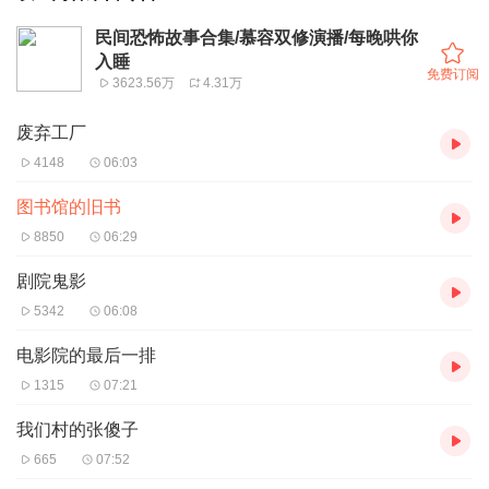
民间恐怖故事合集/慕容双修演播/每晚哄你
入睡
免费订阅
3623.56万
4.31万
废弃工厂
4148
06:03
图书馆的旧书
8850
06:29
剧院鬼影
5342
06:08
电影院的最后一排
1315
07:21
我们村的张傻子
665
07:52