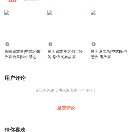
6.56万
2.19万
1.30万
民间鬼故事|中式恐怖
民间鬼故事之都市怪
民间诡闻录|中式民俗
故事合集|民俗禁忌
闻|恐怖灵异故事
恐怖|鬼故事
用户评论
还没有评论，快来发表第一个评论！
发表评论
猜你喜欢