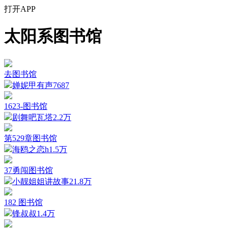
打开APP
太阳系图书馆
去图书馆
婵妮甲有声
7687
1623-图书馆
剧舞吧瓦塔
2.2万
第529章图书馆
海鸥之恋h
1.5万
37勇闯图书馆
小靓姐姐讲故事
21.8万
182 图书馆
锋叔叔
1.4万