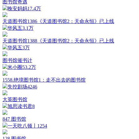
图书馆奇遇
晚安妈妈
17.4万
天道图书馆1386《天道图书馆2：天命永恒》已上线
华风五
3.1万
天道图书馆1388《天道图书馆2：天命永恒》已上线
华风五
3万
图书馆催书计
米小圈
53.2万
1558.绝境图书馆1：走不出去的图书馆
失控剧场
4246
大英图书馆
旭思读书君
8
847 图书馆
一天吃八顿丨
1254
128 图书馆