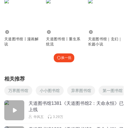
从二百级直接跳过来的
回复
2020-04-12
1
渴乐加冰
回复 @
生活欺骗了我_fa
:
。我跳了800多级
5.21万
27.71万
8.48万
天道图书馆丨漫画解
天道图书馆丨重生系
天道图书馆｜玄幻｜
一身腱子肉的奶牛
说
统流
长篇小说
男的也用甜甜的形容？死娘炮
换一批
回复
2022-07-02
2
深深橙子
相关推荐
张悬帝君？这名字能再草率一点嘛
回复
2020-11-17
1
万界图书馆
小小图书馆
异界图书馆
第一图书馆
跨越南墙
回复 @
深深橙子
:
悬悬帝君，这名字怎么样
天道图书馆1381《天道图书馆2：天命永恒》已
上线
华风五
3.29万
心隐_07
一个男人 还莞尔一笑