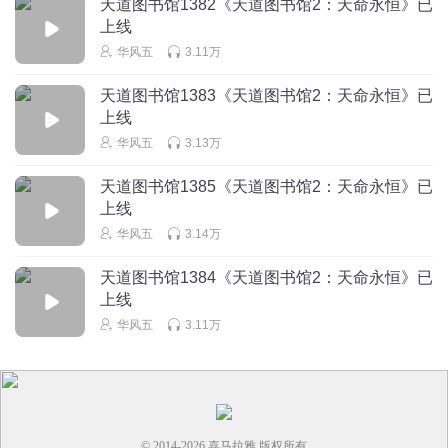
天道图书馆1382《天道图书馆2：天命永恒》已
回复
2020-11-25
2
上线
华风五
3.11万
苝宸風
天道图书馆1383《天道图书馆2：天命永恒》已
你可别写感悟了。先把逻辑写明白再说吧！！
上线
回复
2020-08-02
2
华风五
3.13万
跨越南墙
回复 @
苝宸風
:
的确有点烂尾，特别是到了神界，就比较
天道图书馆1385《天道图书馆2：天命永恒》已
水了，最后更是
上线
华风五
3.14万
防弹背心_
天道图书馆1384《天道图书馆2：天命永恒》已
上线
回复
2021-02-22
1
华风五
3.11万
陛下吖
哈哈，古诗十九首
回复
2020-06-15
1
© 2014-
2026
喜马拉雅 版权所有