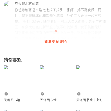
炸天帮北玄仙尊
你想嫁给张悬？洛七七摇了摇头：张师…并不喜欢我，而
且，我不想破坏他和洛师的感情，他们二人走到一起不容
易… 洛七七抬头，随即看到一对玉人自天而降，男子丰神如
玉，身穿大红色的新郎服，说不出的潇洒，女子美艳无双，
似乎将天地间所有的光芒都集中在一身。正是张悬和聂灵
犀，也就是名师大陆，她所认识的洛若曦，洛师！洛若曦，
查看更多评论
只是当初她进入名师大陆的化名罢了。正在震惊，就见聂灵
犀淡淡一笑，手掌一招：“七七妹妹，过来！”呼！洛七七情
不自禁的飞了过去，聂灵犀轻轻一指，一套崭新的凤冠霞
猜你喜欢
帔，穿在了身上，整个人一瞬间，和眼前这位一样，变成了
最美的新娘。“灵犀帝君，我、我……”身体轻颤，洛七七眼
眶湿润，满是不敢相信。
回复
2019-11-11
2
7.14万
400.28万
8.23万
闹书荒贼难受
回复 @
炸天帮北玄仙尊
:
好老套的结局
天道图书馆
天道图书馆
天道图书馆丨玄幻
生活欺骗了我_fa