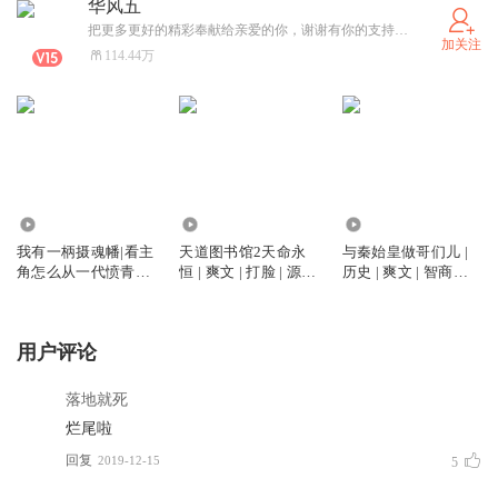
华风五
把更多更好的精彩奉献给亲爱的你，谢谢有你的支持������
加关注
114.44万
6.38万
2.78万
5579
我有一柄摄魂幡|看主
天道图书馆2天命永
与秦始皇做哥们儿 |
角怎么从一代愤青转
恒 | 爽文 | 打脸 | 源世
历史 | 爽文 | 智商在
变为老谋深算的大佬|
界 | 多人有声剧
线 | 秦始皇 | 历史脑
多人有声剧
洞
用户评论
落地就死
烂尾啦
回复
2019-12-15
5