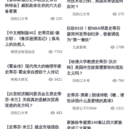
对技术双刃剑，美国未来该如何
科特金】威权政体生存的六大必
应对？
备要素
旧街口大爷
275
旧街口大爷
225
狂砍83分！前NBA球星史蒂芬
【中文精制版40】史蒂芬妮·德
森郑州首秀创纪录，曾被调侃
古耶：《鲁滨逊漂流记》| 孤岛
为“第一詹吹”
上的自然人
九派新闻
1798
维琪没有强迫症
7703
【哈佛大学教授史蒂芬·沃尔
《霍金传》现代伟大的物理学家
特】美国外交政策需要转向现实
史蒂芬·霍金亲自授权个人传记
主义吗？
奇闻大师兄
3421
旧街口大爷
764
【白宫经济顾问委员会主席史蒂
史蒂芬·弗莱 | 朗读诗歌《噢，请
芬·米兰】关税真的是解决贸易
告诉我什么是爱情的真谛》
逆差的良方吗？
陈府公子Childe
1311
旧街口大爷
483
家族纷争篇第140集让四大家族
【史蒂芬·米兰】就业市场强劲
变成三大家族