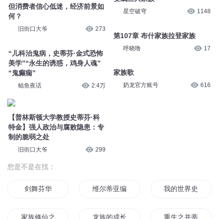
但消费者信心低迷，经济前景如
星空破穹
1148
何？
旧街口大爷
273
第107章 布什家族拉登家族
呼晓噜
17
“儿科治鬼病，史蒂芬·金式恐怖
美学”“永生的诱惑，鸡身人魂”
家族歌
“鬼癫痫”
奶龙官方账号
616
鲶鱼夜话
2.4万
【普林斯顿大学教授史蒂芬·科
特金】强人政治与腐败隐患：专
制的脆弱之处
旧街口大爷
299
您是不是在找：
剑舞芬华
维尔蒂亚编年史
我的世界史蒂夫传
家族修仙之史上最强老祖
龙族的成长史
重生之并蒂