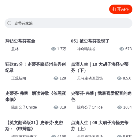
打开APP
史蒂芬家族
拜访史蒂芬霍金
051 被史蒂芬发现了
意林
1.7万
神奇喵喵谷
673
狂砍83分！史蒂芬森郑州首秀创
点滴人生｜10 大胡子海怪史蒂
纪录
芬（下）
正观新闻
128
天马座动画剧场
8.5万
史蒂芬·弗莱 | 朗读诗歌《催黑夜
史蒂芬·弗莱 | 我最喜爱配音的角
来临》
色
陈府公子Childe
819
陈府公子Childe
1684
【英文翻译版31】史蒂芬·史密
点滴人生｜09 大胡子海怪史蒂
斯：《申辩篇》
芬（上）
维琪没有强迫症
6168
天马座动画剧场
8.6万