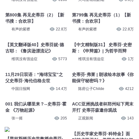
第800集 再见史蒂芬（2）【新
第799集 再见史蒂芬（1）【新
书搜：合欢宗】
书搜：合欢宗】
有声的紫襟
22.8万
有声的紫襟
22.8万
【英文翻译版40】史蒂芬妮·德
【中文精制版31】 史蒂芬·史密
古耶：《鲁滨逊漂流记》
斯：《申辩篇》| 为哲学而辩
维琪没有强迫症
5773
维琪没有强迫症
1万
11月29日双语：“海绵宝宝”之
史蒂芬·弗莱 | 朗读绘本故事《你
父史蒂芬·海伦伯格去世
能保守秘密吗？》
中国日报网
14.4万
陈府公子Childe
4212
001 我们从哪里来？--史蒂芬·霍
ACC亚洲挑战者杯郑州站下周末
金 《万物起源》
开打 史蒂芬森邀你观战
张一摇
205
正观新闻
143
【历史学家史蒂芬·科特金】面
【普林斯顿历史学教授史蒂芬·