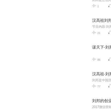
1
汉高祖刘
21
谋天下-刘
86
汉高祖-刘
77
刘邦的创