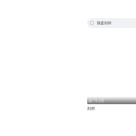
我是刘邦
72.2万
刘邦