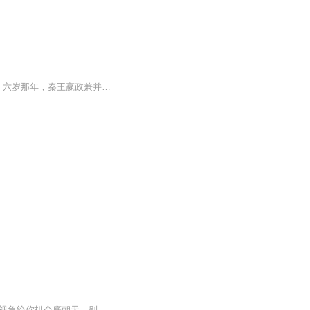
公元前256年，刘邦降生在沛县丰邑的普通农家。此人长大后不事产业，结友交游，直到三十六岁那年，秦王嬴政兼并群雄，建立大秦帝国，刘邦才在秦帝国的泗水郡沛县当上了泗水亭长。正是在这个小小的亭长任上，刘邦的雄心与日俱增。始皇帝对东南地区的臣民颇不...
刘邦是怎么死的刘邦是怎么死的？这个让历史爱好者吵了2000多年的悬案，今天我们从中医视角给你扒个底朝天。别急着划走，这可不是教科书里那套老生常谈，我们聊点太医不敢写、史官不敢记的真正死因。咱们先来个灵魂拷问：你知道刘邦晚年活得有多"朋克养生"...