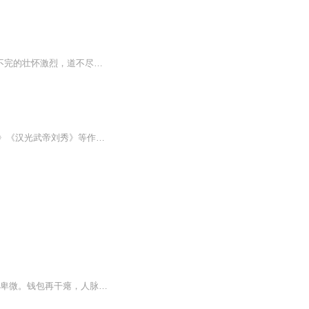
日更5集，不定期爆更！订阅可以收到更新提醒哦~ 【内容简介】 千古英雄，纵横驰骋，说不完的壮怀激烈，道不尽的叱咤风云。握一把历史的刻刀，雕琢出岁月流逝的痕迹，遗留下故国永恒的记忆。在权力、物质、欲望和人性的集中碰撞之地--权谋场中，权力角...
《汉高祖刘邦》一书作者赵山虎，毕业于西北大学历史系，著有《秦皇父子》《汉高祖刘邦》《汉光武帝刘秀》等作品。本书历时五年著成，耗费作者大量心血，以优美凝练的文笔，高度赞扬了汉高祖刘邦。
地位再卑微也能赢得最高权力，出身再贫寒也能享到最大富贵!即使你学历再低，出身再卑微。钱包再干瘪，人脉再狭窄。背景再空白，掌握“刘邦那套本事”，让自己未来幸福生活来得更可靠一些。这条路怎么走?