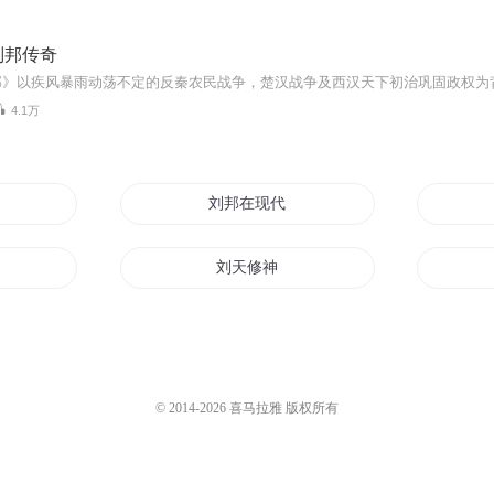
刘邦传奇
4.1万
刘天
刘邦在现代
祖不是流氓
刘天修神
刘邦
中央之邦
明日联邦
© 2014-
2026
喜马拉雅 版权所有
活在联邦