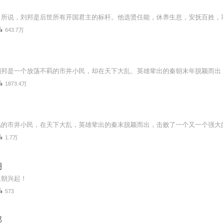
643.7万
1873.4万
1.7万
朝
汉朝兴起！
573
邦