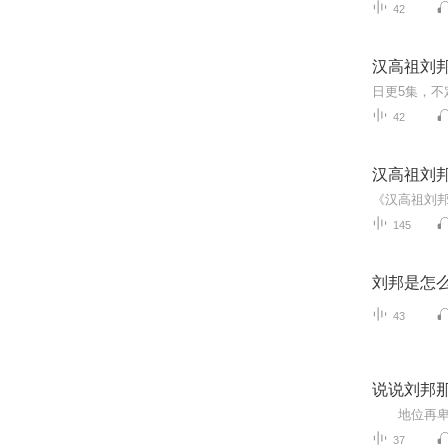
42
汉高祖刘
42
汉高祖刘
145
刘邦是怎
43
说说刘邦
37