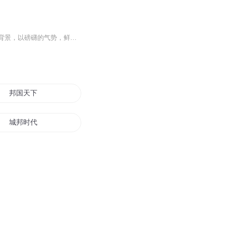
评书《汉刘邦》以疾风暴雨动荡不定的反秦农民战争，楚汉战争及西汉天下初治巩固政权为背景，以磅礴的气势，鲜明的节奏，凝重的色彩勾勒那一时代壮丽的历史画卷，重点再现汉高祖刘邦马背上打天下，从不能冶产业的村民，到叱咤风云的农民领袖，从楚汉相争的...
邦国天下
城邦时代
三国之千古一帝王刘文龙
天地大同之刘云传
联邦王者