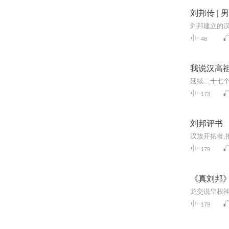
刘邦传 |
48
我说汉高
173
刘邦评书
179
《真刘邦
179