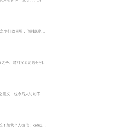
节目内容:刘邦这么一个市井草根，一个小混混，怎么一步步建立大汉王朝，成为帝王。楚汉之争打败项羽，他到底赢在哪？项羽到底输在哪？主播介绍:《股市那些事》作者，文化体育工作者。适合人群:喜欢历史的各位朋友。你将收获:从秦汉历史中，感受兴衰规律
作者：高原 象棋里的楚汉边界就来自于刘邦和项羽两大集团的楚汉之争。楚河汉界两边分别是九条竖线、五条横线。九，在数字上为最大。五，在数字中处于中间，竖九横五组合成了“九五”至尊，它至...
刘邦是中国历史上第一位平民皇帝，他的成功曾经让当时许多人跌破眼镜，他登上九五之尊之意义，也令后人讨论不已。这位地方小混混，竟然在秦末大乱的天下中，与诸英雄豪杰争强斗胜。他打败了有史以来最为强悍勇猛的对手项羽，逼得项羽因无颜再见江东父老而...
2017微信营销-最见效的精准粉丝引流方法!看我怎么在一个月里吸了5--10万的公众号精准粉丝！加我个人微信：kefu168999 ——— 立即给你上案例！微信公众号 | 微商个人号 | 产品推广 | 品牌宣传 | 游戏推广 | 等等.....只要是需要通过微信传播裂变引流的，...