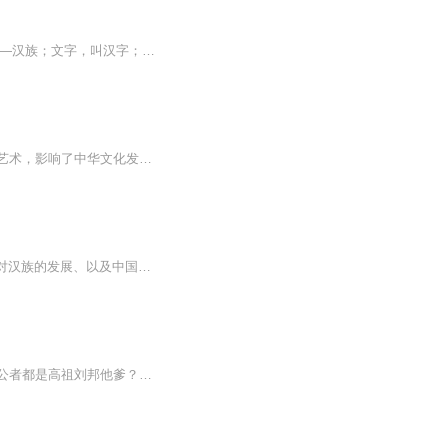
刘邦建立的汉朝，是中国历史上最伟大的朝代之一：国号 “汉”，成了一个民族永远的名字 ——汉族；文字，叫汉字；语言，叫汉语；男人，叫汉子；强盛，叫强汉。凡日月所照，江河所至，皆为汉土。这一切的起点，都在泗水亭长刘季，那一声长叹：“嗟乎，大丈...
延续二十七个皇帝的大汉王朝，奠定了中国的封建制度，等级礼仪，法典，生活习俗，文化艺术，影响了中华文化发展的脉络，形成了中国特有的汉文化。而作为汉朝的开国皇帝刘邦，更是中国古代历代帝王中最具传奇的布衣皇帝。
汉族开拓者,推翻秦朝,消灭项羽,建立汉朝，汉朝开国皇帝，汉民族和汉文化的伟大开拓者、对汉族的发展、以及中国的统一有突出贡献。项羽和刘邦，一个是胸怀大志的楚国贵族，一个是贪财好色的秦庭小吏。两个原本天差地别的人却因起兵反秦走到了一起。项羽继承...
龙交说皇权神授？怎不是骂刘媪破鞋，刘太公乌龟，刘邦是野种？父曰太公？难道天下称太公者都是高祖刘邦他爹？生在长在沛县丰邑，刘邦为何是秦国人？刘太公的亲戚为何不在沛县反在咸阳？刘邦造反灭秦？可他为何三次出手保护秦始皇陵？没见过不认识，为何一...