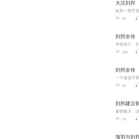
大汉刘邦
55
刘邦全传
106
刘邦全传
16
刘邦建汉
秦朝被灭，
14
项羽与刘