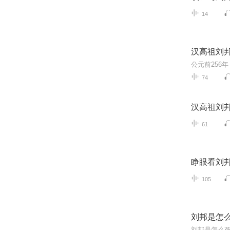
14
汉高祖刘
74
汉高祖刘
61
睁眼看刘
105
刘邦是怎