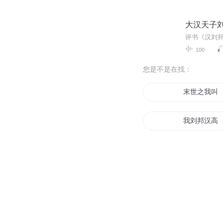
大汉天子
100
您是不是在找：
末世之我叫
我刘邦汉高
我的岳父是
刘邦日记
联邦之星