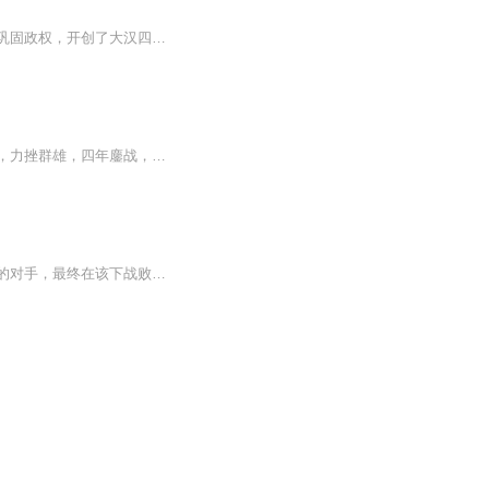
如第一期节目所说，刘邦是后世所有开国君主的标杆。他选贤任能，休养生息，安抚百姓，巩固政权，开创了大汉四百年基业。作为中国历史上第一位从平头百姓走向皇位龙椅的真命天子，所作所为足以影响后世的唐宗宋祖。鄙人所要讲解的，并非刘邦。两千余年，风...
专辑简介：刘邦是一个放荡不羁的市井小民，却在天下大乱、英雄辈出的秦朝末年脱颖而出，力挫群雄，四年鏖战，五载争锋，推翻暴秦，打败项羽，完成了一统天下的重大历史使命，创建了400多年的大汉帝国，成为中国历史上首位布衣逆袭的天子。有人说他是真命天...
一个放荡不羁的市井小民，在天下大乱，英雄辈出的秦末脱颖而出，击败了一个又一个强大的对手，最终在该下战败楚国贵族、被誉为天生战神的强劲对手项羽，成为楚汉争霸的胜利者，完成了一统天下的重大历史使命，创建了400多年的汉家天下。