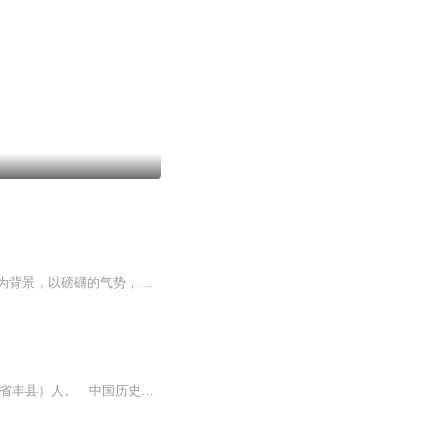
《汉刘邦》讲述了以疾风暴雨动荡不定的秦末农民战争，楚汉战争及西汉天下初治巩固政权为背景，以磅礴的气势，鲜明的节奏，凝重的色彩勾勒那一时代壮丽的历史画卷，重点再现刘邦马背上打天下，从不能冶产业的村民，到叱咤风云的农民领袖，从楚汉相争的一代...
刘邦（公元前256年 /公元前247年 ~公元前195年6月1日），字季，沛郡丰邑（今江苏省丰县）人。 中国历史上杰出的政治家、战略家和军事指挥家，汉朝开国皇帝，汉民族和汉文化的奠基者和开拓者，对汉族的发展以及中国的统一有突出贡献。 《汉书·高帝纪》记载刘邦祖先源流深远，起自陶唐，亦是晋国大夫士会的后代。 在魏国刘邦曾祖父被封为丰公，刘邦这一代已成为平民，出身农家，豁达大度，不事生产。 秦朝建立后，刘邦出仕，任沛县泗水亭长，后释放刑徒...