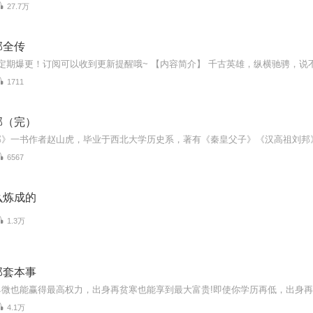
27.7万
邦全传
1711
邦（完）
6567
么炼成的
1.3万
那套本事
4.1万