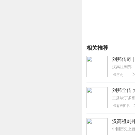
你将收获:从秦汉历史中
相关推荐
刘邦传奇 |
历史
刘邦全传|
有声图书
汉高祖刘邦