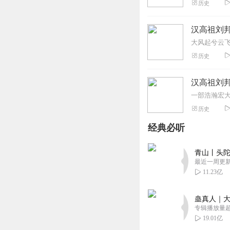
历史
汉高祖刘
历史
汉高祖刘邦
一部浩瀚宏
历史
经典必听
青山丨头陀
最近一周更
11.23亿
蛊真人｜大
专辑播放量超1
19.01亿