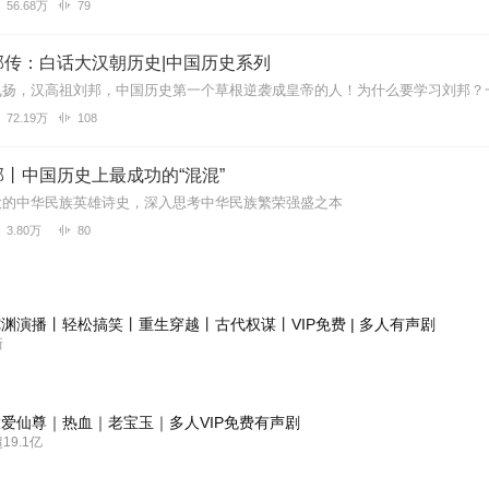
56.68万
79
邦传：白话大汉朝历史|中国历史系列
72.19万
108
丨中国历史上最成功的“混混”
大的中华民族英雄诗史，深入思考中华民族繁荣强盛之本
3.80万
80
渊演播丨轻松搞笑丨重生穿越丨古代权谋丨VIP免费 | 多人有声剧
新
爱仙尊｜热血｜老宝玉｜多人VIP免费有声剧
9.1亿