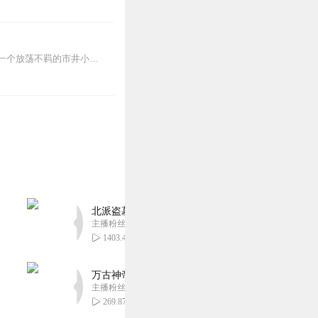
大风起兮云飞扬，汉高祖刘邦，中国历史第一个草根逆袭成皇帝的人！为什么要学习刘邦？一个放荡不羁的市井小民，在天下大乱、英雄辈出的秦朝末年脱颖而出，四年鏖战，五载争...
北派盗墓笔记丨头陀渊出品丨悬疑灵异丨摸金校尉丨
主播粉丝1659万
1403.44万
万古神帝丨玄幻丨热血丨紫襟团队演播丨多人有声
主播粉丝2836万
269.87万