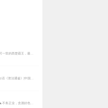
汉高祖刘邦——他四十八岁前一事无成，却在五十岁率军攻入咸阳，五十五岁在垓下绝杀不可一世的西楚霸王，最终开创四百年大汉基业！本专辑将带您穿越两千年时空，亲历这段中...
主播峻宇多部新书已上架，2000多集呢，欢迎捧场追呀！VIP会员还是免费听！请直接戳：白话《资治通鉴》|中国权谋智慧白话《山海...
中国历史上首位布衣逆袭的天子比小说更上头的名人传记详尽史料再现痞子刘邦的逆袭之路▲不务正业，贪酒好色，47岁“高龄”才开始起兵反秦，居然只花7年时间就打下了江山...