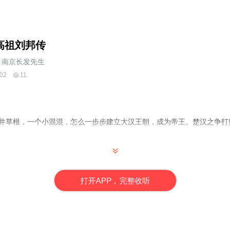
高祖刘邦传
南京长发先生
02
11
市井草根，一个小混混，怎么一步步建立大汉王朝，成为帝王。楚汉之争打
》作者，文化体育工作者。
打
开
A
P
P，完整收听
朋友。