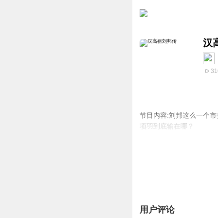
汉
31
节目内容:刘邦这么一个
项羽到底输在哪？
主播介绍:《股市那些事
适合人群:喜欢历史的各位
用户评论