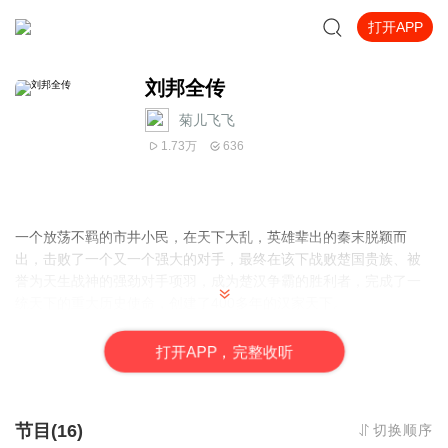
打开APP
刘邦全传
菊儿飞飞
1.73万
636
一个放荡不羁的市井小民，在天下大乱，英雄辈出的秦末脱颖而
出，击败了一个又一个强大的对手，最终在该下战败楚国贵族、被
誉为天生战神的强劲对手项羽，成为楚汉争霸的胜利者，完成了一
统天下的重大历史使命，创建了400多年的汉家天下。
打
开
A
P
P，完整收听
节目(16)
切换顺序