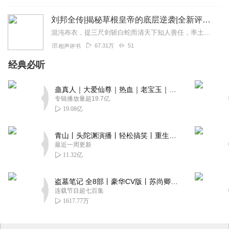
刘邦全传|揭秘草根皇帝的底层逆袭|全新评书版|历史故事 乱世枭雄|名扬播讲
混沌布衣，提三尺剑斩白蛇而清天下知人善任，率土狗之辈逆袭以安中华身逢乱世，揭竿而起，直面贵胄收天下兵，立诸侯，战天下！新评书全景解读刘邦传奇，再现疾风暴雨动荡江...
67.31万
51
相声评书
经典必听
蛊真人｜大爱仙尊｜热血｜老宝玉｜多人VIP免费有声剧
专辑播放量超19.7亿
19.08亿
青山丨头陀渊演播丨轻松搞笑丨重生穿越丨古代权谋丨VIP免费 | 多人有声剧
最近一周更新
11.32亿
盗墓笔记 全8部丨豪华CV版丨苏尚卿&边江 领衔 多人有声剧丨冠声文化丨南派三叔
连载节目超七百集
1617.77万