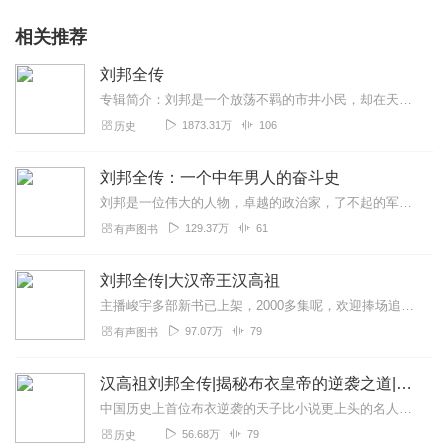
相关推荐
刘邦全传
专辑简介：刘邦是一个放荡不羁的市井小民，却在天下大乱、英雄辈出的秦朝末年脱颖而出，力挫群雄，四年鏖战，五载争锋，推翻暴秦，打败项羽，完成了一统天下的重大历史使命...
1873.31万
106
历史
刘邦全传：一个中年男人的奋斗史
刘邦是一位伟大的人物，卓越的政治家，了不起的军事统帅。在天下纷乱，百姓处于水深火热中的时候，他最终推翻了残暴的秦王朝，打败楚霸王项羽，扫平割据四方的军事力量，统...
129.37万
61
有声图书
刘邦全传|大汉帝王汉高祖
主播峻宇多部新书已上架，2000多集呢，欢迎捧场追呀！VIP会员还是免费听！请直接戳：白话《资治通鉴》|中国权谋智慧白话《山海...
97.07万
79
有声图书
汉高祖刘邦全传|揭秘布衣皇帝的逆袭之道|秦国人物 历史名人
中国历史上首位布衣逆袭的天子比小说更上头的名人传记详尽史料再现痞子刘邦的逆袭之路▲不务正业，贪酒好色，47岁“高龄”才开始起兵反秦，居然只花7年时间就打下了江山...
56.68万
79
历史