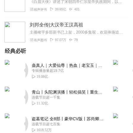
《白眉大侠》讲述了宋朝四帝仁宗皇帝执政期间，以徐良、白云瑞为书胆，包括七侠、大五义、小五义、小七杰等众开封府校尉，在八王赵德芳、包拯、颜查散等清官的支持下，为保...
39.65亿
401
相声评书
刘邦全传|大汉帝王汉高祖
主播峻宇多部新书已上架，2000多集呢，欢迎捧场追呀！VIP会员还是免费听！请直接戳：白话《资治通鉴》|中国权谋智慧白话《山海...
97.07万
79
有声图书
经典必听
蛊真人｜大爱仙尊｜热血｜老宝玉｜多人VIP免费有声剧
专辑播放量超19.7亿
19.08亿
青山丨头陀渊演播丨轻松搞笑丨重生穿越丨古代权谋丨VIP免费 | 多人有声剧
连载节目超一千集
11.32亿
盗墓笔记 全8部丨豪华CV版丨苏尚卿&边江 领衔 多人有声剧丨冠声文化丨南派三叔
连载节目超七百集
1618.52万