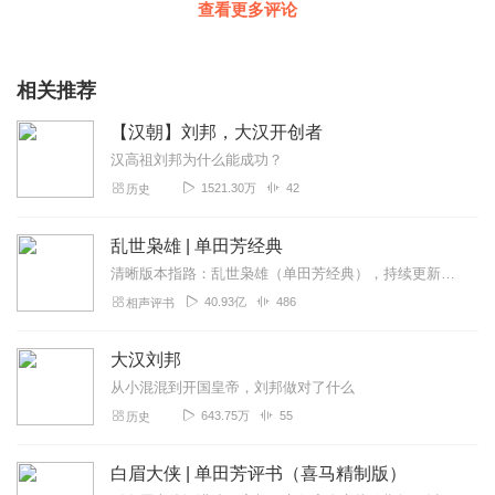
查看更多评论
相关推荐
【汉朝】刘邦，大汉开创者
汉高祖刘邦为什么能成功？
1521.30万
42
历史
乱世枭雄 | 单田芳经典
清晰版本指路：乱世枭雄（单田芳经典），持续更新中《乱世枭雄》讲的是东北王张作霖和其子少帅张学良的传奇故事，是著名评书艺术家单田芳先生根据大量的历史材料和广为流传...
40.93亿
486
相声评书
大汉刘邦
从小混混到开国皇帝，刘邦做对了什么
643.75万
55
历史
白眉大侠 | 单田芳评书（喜马精制版）