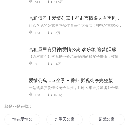
514
24.5万
合租情圣丨爱情公寓丨都市言情多人有声剧丨VIP免费
什么？我的公寓里竟然住着三个大美女！帅气的富家公子为了逃离家人管束，从湾湾跑到杭城在开门的一瞬间惊掉了下巴……一段奇妙的邂逅，一份美丽的情缘，一场甜甜的爱恋就此拉开……
133
22万
合租屋里有男神|爱情公寓|欢乐颂|追梦|温馨
【内容简介】被无良中介坑蒙拐骗的糙汉子辛雨，被迫和精致男神赵路住在了同一屋檐下。她用方便面当晚饭，他就亲自下厨给她做好四菜一汤。她把啤酒当水喝，他就把她的酒全都藏了起来。辛雨：“赵路你让我想起一个人。”赵路眉毛一挑：“谁？”辛雨：“我爸...
85
2.6万
爱情公寓 1-5 全季 + 番外 影视纯净完整版
一站式集齐爱情公寓全系列，1 到 5 季正片加番外合集上线！纯净影视原版无多余剪辑，每一段经典剧情都原汁原味，承包你的青春回忆，休闲追剧随时畅听畅看。
138
16.9万
您是不是在找：
情在爱情公寓
九重天公寓
超武公寓