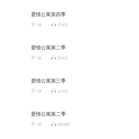
爱情公寓第四季
24
77.6万
爱情公寓第二季
20
13.4万
爱情公寓第三季
24
12.3万
爱情公寓第二季
20
104.8万