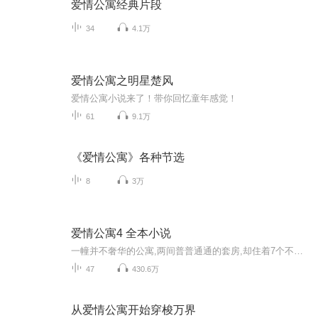
爱情公寓经典片段
34
4.1万
爱情公寓之明星楚风
爱情公寓小说来了！带你回忆童年感觉！
61
9.1万
《爱情公寓》各种节选
8
3万
爱情公寓4 全本小说
一幢并不奢华的公寓,两间普普通通的套房,却住着7个不同背景,不同身份,不同梦想的青年男女。无一例外,他们都是有故事的人,就在这栋爱情公寓里,每天都发生着看似平常却又乐趣十足的故事。时而搞笑,时而离奇,时而浪漫,时而感动.他们在一起,用嬉笑怒骂传达新一...
47
430.6万
从爱情公寓开始穿梭万界