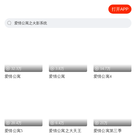
打开APP
爱情公寓之火影系统
32.3万
3.8万
14.7万
爱情公寓
爱情公寓
爱情公寓4
20.4万
6.4万
21万
爱情公寓5
爱情公寓之大天王
爱情公寓第三季