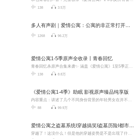
138
3.5万
多人有声剧｜爱情公寓：公寓的非正常打开方式
1268
96.2万
爱情公寓1-5季原声全收录丨青春回忆
青春回忆杀原声合集来袭✨ 涵盖《爱情公寓》1至5季正片+番外全部原声内容，经典台词名场面、治愈插曲、热血片尾曲一键收藏。那些年听过的旋律、笑过的瞬间、感动的时刻，都藏在这张专辑里，无损音质还原现场感，戴上耳机，一秒重回爱情公寓，与青春再遇一次。
138
8.8万
《爱情公寓1-4季》助眠 影视原声臻品纯享版
内容重点：讲述了几个不同身份背景的年轻男女在并不奢华的爱情公寓里开心生活，嬉笑打闹的爱情故事。主播介绍：本人[疯兔子si]仅对爱情公寓系列影视原声音频进行转载，仅自用，不涉及任何商业行为。
88
99.9万
爱情公寓之盗墓系统I穿越搞笑I盗墓历险I都市浪漫I甜美爱情I精品多播
穿越了！这没什么！但是他的穿越姿势是不是出现了什么问题？穿越到爱情公墓……不对，是爱情笔记算是怎么回事啊！错了，是盗墓公寓？就是这么回事吧！而且还成为除去小黑之外另一个神秘人，从来都没有露脸的！而且他带的系统明显跑偏了吧？盗墓系统算是怎...