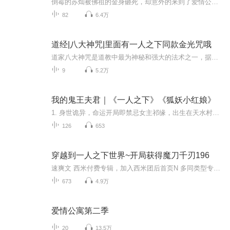
倒霉的苏灿被佛祖的金身砸死，却意外的来到了爱情公寓的世界，还带来了一个神奇的系统。从此，苏灿穿梭在各个美女之中，在这个失落的世界，成就了他的一代天王！（歌曲很多，大家也可以听听！）播出时间：每天一集（不定时会每天三集）
82
6.4万
道经|八大神咒|里面有一人之下同款金光咒哦
道家八大神咒是道教中最为神秘和强大的法术之一，据传能够掌控宇宙之力，操纵天地之间的规律。这些神咒被认为是道家祖师爷留下的绝学，拥有无比强大的力量，可以让修行者获得超凡的能力和智慧。然而，由于这些神咒过于高深莫测，一般人难以理解其真谛。据...
9
5.2万
我的鬼王夫君｜《一人之下》《狐妖小红娘》
1. 身世诡异，命运开局即禁忌女主祁缘，出生在天水村，母亲在大洪灾中去世，棺材里出生，被村民视为“鬼胎”。被出马仙“三清神仙”收养，成为祁家仙第二十八代传人，天生适合吃“阴阳饭”。2. 成为女弟马，踏入灵异世界18岁正式出马，成为最年轻的女弟马...
126
653
穿越到一人之下世界~开局获得魔刀千刃196
速爽文 西米付费专辑，加入西米团后首页N 多同类型专辑免费收听～（所有专辑月票越多加更越多）来都来了，点个关注吧！最近听说有新专辑出世了！让老夫和道友们瞧瞧！（专辑每天10点更新，当日未更新的晚点更新）
673
4.9万
爱情公寓第二季
20
13.5万