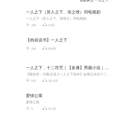
热血爽文/一人之下同
人/【精品多播】
【VIP免费】
一人之下（异人之下、张之维）同电视剧
一人之下（异人之下、张维之）同电视剧
100
2.8万
【肉叔说书】一人之下
240
59.8万
一人之下，十二符咒｜【多播】男频小说｜都市玄幻｜一人之下同人文｜无敌爽文
【慢热型，10集后进入一人之下副本】如果让你在十二符咒中选三个，你会怎么选？当祖国人单刷世界？还是成为装神弄鬼的神医？或者追求永生的时间旅行者？【赋予生命的鼠】【力大无穷的牛】【阴阳平衡的虎】【世间极速的兔】【爆破一切的龙】【可以隐身的蛇...
570
337.6万
爱情公寓
爱情公寓
5
32.3万