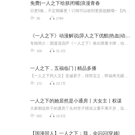
免费|一人之下给朕闭嘴|浪漫青春
日更5集，不定期爆更！订阅可以收到更新提醒哦~ 【内容简介】 罗天大醮之上，武当派王也邂逅病弱却家财万贯的黄尚，两人命运交织。黄尚曾游历江湖，结识异能奇人，如张楚岚等人。共同面对龙虎山的危机，王也察觉黄尚与灵玉道长间的微妙牵连，以及黄尚病情...
30
1784
《一人之下》动漫解说|异人之下优酷|热血|动漫IP
专辑简介：国漫顶流IP《一人之下》推出限量卡牌，动漫人物登场对战，抽取夏禾、张灵玉CP、米二老师签名卡。
105
31.3万
一人之下，五福临门 | 精品多播
【一人之下同人文】至诚君子，得而宝之，即福寿无疆。穿越到一人之下的世界里，李承真自知命小福薄，不愿争先。八奇技乃是取乱之术，他可无福消受，甲申之乱的真相，他也不感兴趣。他所求的，只有一个五福临门罢了。我叫李承真，梦想成真的真！ps：神格面...
172
23.7万
一人之下的她居然是小通房丨大女主丨权谋
大家都说世子的通房丫头对世子情深义重不离不弃，实则人后对他又打又骂，偏偏他还得忍气吞声好好受着！最后，背着他生了个娃，准备自己当山大王！
502
10.5万
【国漫同人】一人之下：我，金闪闪[穿越]