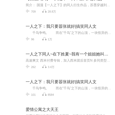
简介： 国漫【一人之下】的同人衍生作品，苏墨穿越到一人之下世界，觉醒‘宝具炼成’，与人掏心掏肺，凝练宝具。若干年后。苏墨身穿‘日轮甲胄’，脚踩王城路灯之上，俯视着下方异人联军。“一群杂碎，因为你们，这世界又污秽了！”响指一打，‘王之宝库’...
709
28.8万
一人之下：我只要嚣张就好|搞笑同人文
千鸟争鸣。 而在“千鸟”之下的山顶，一块怪异的褐色石盘上，一个青年道士盘坐着，浑身流淌着刺眼的雷电。 青年道士是张之维，他正在修行龙虎山天师府的绝学——五雷正法。 张之维抬头看着满天飞舞的银鸟。 这些闪电够成的鸟儿活灵活现，...
96
1万
一人之下同人~在下姓夏~我有一个姐姐她叫夏禾103
高速爽文 西米付费专辑，加入西米团后首页N 多同类型专辑免费收听～（所有专辑月票越多加更越多）来都来了，点个关注吧！最近听说有新专辑出世了！让老夫和道友们瞧瞧！（专辑每天10点更新，当日未更新的晚点更新）
262
3.4万
一人之下：我只要嚣张就好|搞笑同人文
千鸟争鸣。 而在“千鸟”之下的山顶，一块怪异的褐色石盘上，一个青年道士盘坐着，浑身流淌着刺眼的雷电。 青年道士是张之维，他正在修行龙虎山天师府的绝学——五雷正法。 张之维抬头看着满天飞舞的银鸟。 这些闪电够成的鸟儿活灵活现，...
101
8584
爱情公寓之大天王