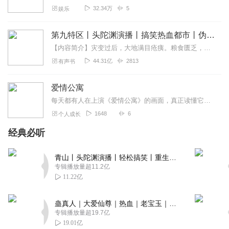
32.34万
5
娱乐
时光静脉
要唱歌的时候 你可以放音乐 😂😂😂
第九特区丨头陀渊演播丨搞笑热血都市丨伪戒丨VIP免费多人有声剧
回复
2022-05-08
0
【内容简介】灾变过后，大地满目疮痍。粮食匮乏，资源紧俏，局势混乱……一位从待规划区杀出来的青年，背对着漫天黄沙，孤身来到九区谋生，却不曾想偶然结识三五好友，一念...
44.31亿
2813
有声书
心越陈风
正常呀。那有一上来就成功的。刚刚开始都这样。加油
爱情公寓
回复
2022-03-01
0
每天都有人在上演《爱情公寓》的画面，真正读懂它的人，也许往往是最不了解它的局外人
1648
6
个人成长
妄苍穹
小说还行，只是主播口齿不清，还说错字，最主要的是还太
经典必听
监了，给2颗星表示听过了
回复
2022-06-13
青山丨头陀渊演播丨轻松搞笑丨重生穿越丨古代权谋丨VIP免费 | 多人有声剧
0
专辑播放量超11.2亿
11.22亿
逍遥乄魂
唱歌跑得离谱听着也结结巴巴的
蛊真人｜大爱仙尊｜热血｜老宝玉｜多人VIP免费有声剧
回复
2022-05-09
0
专辑播放量超19.7亿
19.01亿