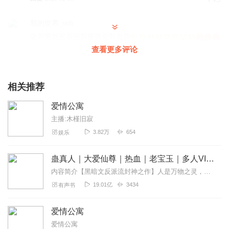
我的世界_voh
更新更新更新更新更新更新更新
查看更多评论
相关推荐
回复
2019-11-24
1
爱情公寓
主播:木槿旧寂
醉星辰_kt
3.82万
654
娱乐
不错，加油
回复
2020-02-07
2
蛊真人｜大爱仙尊｜热血｜老宝玉｜多人VIP免费有声剧
内容简介【黑暗文反派流封神之作】人是万物之灵，蛊是天地真精。一个穿越者不断重生的故事。一个养蛊、炼蛊、用蛊的奇特世界。配音组（男角色）老宝玉旁白...
866644866333
19.01亿
3434
有声书
都28天了，主播你是不打算更新了？再更新几百张啊！顺便
加点色色的故事。
爱情公寓
回复
2021-02-10
1
爱情公寓