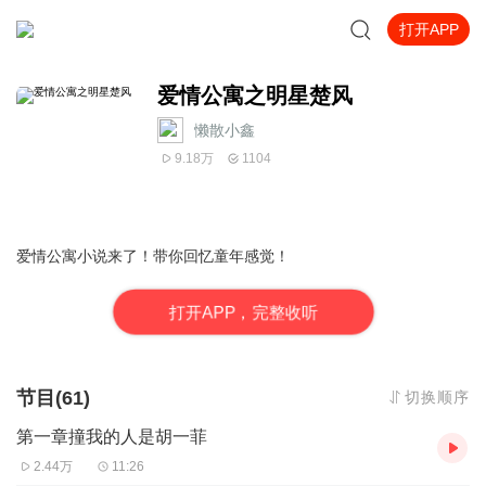
打开APP
爱情公寓之明星楚风
懒散小鑫
9.18万
1104
爱情公寓小说来了！带你回忆童年感觉！
打
开
A
P
P，完整收听
节目(61)
切换顺序
第一章撞我的人是胡一菲
2.44万
11:26