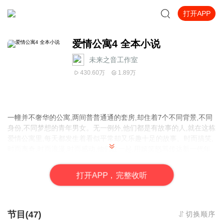
打开APP
爱情公寓4 全本小说
未来之音工作室
430.60万
1.89万
一幢并不奢华的公寓,两间普普通通的套房,却住着7个不同背景,不同
身份,不同梦想的青年男女。无一例外,他们都是有故事的人,就在这栋
爱情公寓里,每天都发生着看似平常却又乐趣十足的故事。时而搞笑,
时而离奇,时而浪漫,时而感动.他们在一起,用嬉笑怒骂传达新一代年
轻人的生活状态和价值观念。他们在一起,用连珠妙语擦出令人捧腹
不已的精彩笑料和智慧火花。
打
开
A
P
P，完整收听
节目(47)
切换顺序