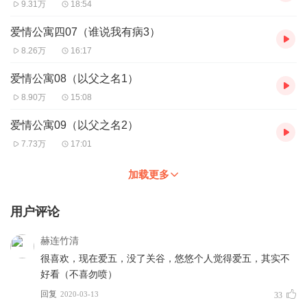
9.31万
18:54
爱情公寓四07（谁说我有病3）
8.26万
16:17
爱情公寓08（以父之名1）
8.90万
15:08
爱情公寓09（以父之名2）
7.73万
17:01
加载更多
用户评论
赫连竹清
很喜欢，现在爱五，没了关谷，悠悠个人觉得爱五，其实不
好看（不喜勿喷）
回复
2020-03-13
33