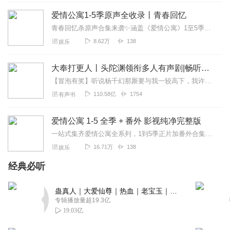
不错，很好。
爱情公寓1-5季原声全收录丨青春回忆
回复
2019-11-16
7
青春回忆杀原声合集来袭✨涵盖《爱情公寓》1至5季正片+番外全部原声内容，经典台词名场面、治愈插曲、热血片尾曲一键收藏。那些年听过的旋律、笑过的瞬间、感动的时刻...
8.62万
138
娱乐
1368881bjgj
我在这里。，我。。。我们。。你？你是否一一一
大奉打更人丨头陀渊领衔多人有声剧|畅听全集|王鹤棣、田曦薇主演影视剧原著|卖报小郎君
回复
2020-06-01
4
【冒泡有奖】听说杨千幻那厮要与我一较高下，我许七安要开始装叉了！快进入声音播放页戳下方输入框，冒个泡偷偷告诉我，我要用哪些诗词才能胜过他？说得好的，有赏！202...
110.58亿
1754
有声书
豫竹兰
非常好，关谷和悠悠的声音太像了！只不过，有一点单调！
爱情公寓 1-5 全季 + 番外 影视纯净完整版
希望作者能够增添一丝乐趣。
一站式集齐爱情公寓全系列，1到5季正片加番外合集上线！纯净影视原版无多余剪辑，每一段经典剧情都原汁原味，承包你的青春回忆，休闲追剧随时畅听畅看。
回复
2022-08-19
3
16.71万
138
娱乐
Cecilia_cccc
经典必听
我的青春啊，主播很棒！
回复
2021-07-22
蛊真人｜大爱仙尊｜热血｜老宝玉｜多人VIP免费有声剧
3
专辑播放量超19.3亿
19.03亿
听友186511576
爱了呀，特喜欢爱情公寓的故事