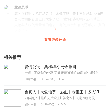
孟德思啾
真的很好啊，尤其是关谷，太像了吧~ 美中不足就是人物声
音与旁白的音量差的太多了吧，感觉有点吵啊~ 还有就是，
人物与人物的音量差的也多，有的声特大 有的还贼小，真的
太南了~
回复
2021-02-02
18
查看更多评论
169644841
很有回忆，但是子乔和小贤的配音少一丢丢感觉
相关推荐
回复
2021-01-17
8
爱情公寓｜桑梓/单引号君播讲
一幢并不奢华的公寓,两间普普通通的套房,却住着7个不同背景,不同身份,不同梦想的青年男女。无一例外,他们都是有故事的人,就在这栋爱情公寓里,每天都发生着看似平常...
原规
647.60万
40
有声书
音色虽不太主人，但是己经很好了，其他很好，建议你们在
音色上有上升
蛊真人｜大爱仙尊｜热血｜老宝玉｜多人VIP免费有声剧
回复
2019-09-30
8
内容简介【黑暗文反派流封神之作】人是万物之灵，蛊是天地真精。一个穿越者不断重生的故事。一个养蛊、炼蛊、用蛊的奇特世界。配音组（男角色）老宝玉旁白...
19.03亿
3434
有声书
古瓜古瓜