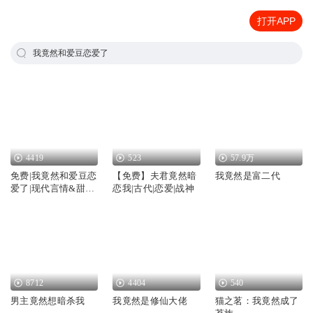
打开APP
我竟然和爱豆恋爱了
4419
523
57.9万
免费|我竟然和爱豆恋
【免费】夫君竟然暗
我竟然是富二代
爱了|现代言情&甜文
恋我|古代|恋爱|战神
&明星
8712
4404
540
男主竟然想暗杀我
我竟然是修仙大佬
猫之茗：我竟然成了