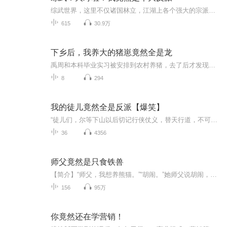
综武世界，这里不仅诸国林立，江湖上各个强大的宗派也都共存在这个大陆里，苏晨穿越到综武世界，他的身份竟然是江湖里赫赫有名的大魔头，烧过寺庙，揍过张无忌，郭靖，楚留香等这些主角，也偷过各个帝国皇宫里的宝物，甚至还调戏过黄蓉，林诗音，焱妃，师...
615
30.9万
下乡后，我养大的猪崽竟然全是龙
禹周和本科毕业实习被安排到农村养猪，去了后才发现，说好的猪崽变成了浑身黑麟、头上长角、尖牙利爪丑到爆的幼龙。本想拒绝，谁知道传说中凶狠可怕的黑龙在他面前变成了软萌粘人的小可爱，不仅如此，颜色不同、性格迥异的龙崽也接二连三到来。面对幼龙那...
8
294
我的徒儿竟然全是反派【爆笑】
“徒儿们，尔等下山以后切记行侠仗义，替天行道，不可堕了为师的脸面。”“是！”多少年后。伪娘徒弟一号：“本座紫极魔尊。普天之下莫非王土，率土之滨莫非王臣。”萌妹徒弟二号：“本宫掌缘生灭，天下男儿皆为裙下走狗！”乖乖徒弟三号：“师尊，我突然...
36
4356
师父竟然是只食铁兽
【简介】“师父，我想养熊猫。”“胡闹。”她师父说胡闹，就是可以的意思。后来她发现，师父竟然是只熊猫妖。
156
95万
你竟然还在学营销！