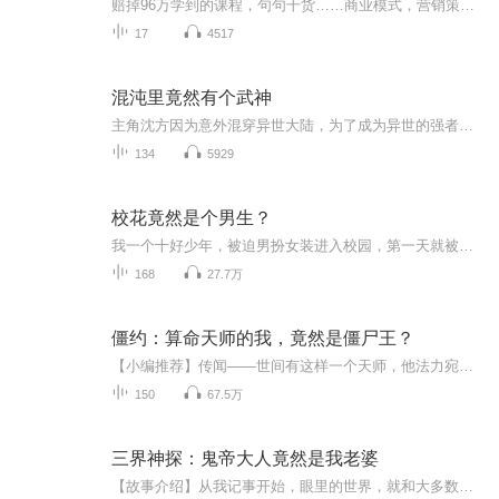
赔掉96万学到的课程，句句干货……商业模式，营销策划，财经智慧，老板思维，大道之道，财富与智慧将在这里渊源不断地涌现，字字价值连城，句句直指核心，此套课程全程没有半句废话，不会浪费你的时间，只会颠覆你的世界！！！
17
4517
混沌里竟然有个武神
主角沈方因为意外混穿异世大陆，为了成为异世的强者，他辛苦修炼，获得神秘《盘古天法》和金手指血迷花，开始了疯狂升级修炼之路，却没想到遭到其他修士的嫉妒，抢夺他的宝贝，沈方为了活命只有奋起反击，通过自己的不断努力，在家盘古天法的强悍，以及血...
134
5929
校花竟然是个男生？
我一个十好少年，被迫男扮女装进入校园，第一天就被校花盯上，并且一心要赶走我。 我的呆萌同桌，是真傻还是装傻呢？ 曾经的邻居隔壁家的小孩，时刻威胁着我在我妈眼里地位的人竟然在某个早上出其不意的出现在我们班，还做了我的新同桌。 校草自以为救了我一次就总跑到我面前晃悠，直到被我坑后才安分下来，只是他那眼神还是让我对他有所怀疑，这家伙不会是憋着使坏呢吧？ 因为有个男团梦，我慧眼识英雄，给自己找了个师父，却不想这一找竟然找了个大神，师父的神秘引起我的好奇心，我开始观察和他似乎有着非同寻常关系的班主任。 不断向我示好的舞蹈老师，有着一双看似单纯却很有穿透力的眼睛。 似乎每个人都不简单，每个人都很神秘，每个人的心中都藏着我不知道的秘密。 究竟我能摆脱他们的纠缠，能摆脱女装能顺利的进入娱乐圈出道成为男团中的一员吗？还是会有其他不可预测的未来再等着我？
168
27.7万
僵约：算命天师的我，竟然是僵尸王？
【小编推荐】传闻——世间有这样一个天师，他法力宛若仙佛，百年出现一次，当他出现之时，他会捧着一本古籍，为世人查探过去，窥探未来一角，能知天命，也知人事。【简介】【飞卢中文网独家签约作品】世间有这样一则传闻——世间有这样一个天师，他法力宛...
150
67.5万
三界神探：鬼帝大人竟然是我老婆
【故事介绍】从我记事开始，眼里的世界，就和大多数眼中这个平凡而充满安全感的世界不同，因为，我可以看到阴物。可是，我的这种特殊，让我成为了异类，从小到大受尽了他人的冷漠。直到我在老宅发现了祖上留下了一本《透天玄机录》，却让我开始慢慢明白自...