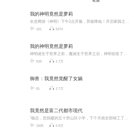
茗族
我的神明竟然是萝莉
全息网游《神明》下午2点开服，异族降临！开启家园之战！人人可获得神明培养，对抗异族！ “叮，恭喜宿主获得神级神明九命猫。” “带领你的专属神明征服星辰大海！” “你管这叫神明？这特么是个小萝莉啊！”
161
5374
我的神明竟然是萝莉
神明诞生于世界之前，魔诞生于世界之后，神明创造了世界，魔为毁灭而生。 而羽是一个被血源权柄眷顾的穿越者，穿梭在有着各种各样的神奇异能的世界，逐渐继承血源的力量，不断增长自己权柄的力量，并斩杀魔保护世界。 不过最关键也是最重要的是血源之神，...
639
2.7万
御兽：我竟然觉醒了女娲
81
2.7万
我竟然是富二代都市现代
“杨总，您捐建的五十所山区小学，下个月就全部竣工了。”转，为市里增添了三万六千个工作岗位。”“杨总，您已经被市里评为十佳青年了。”看着身旁喋喋不休的秘书，杨小天摆了摆手，说道：”低调低调，咱们有钱人办实事，办好事，是不图名不图利的，只要...
1005
5.9万