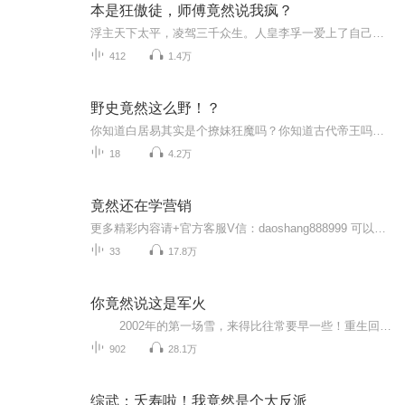
本是狂傲徒，师傅竟然说我疯？
浮主天下太平，凌驾三千众生。人皇李孚一爱上了自己的师父祁陆为了救活祁陆不惜一切...闯阴司、断龙脉、剜去自己半颗心...万世轮回、相爱相杀..重要提示：双男主！！不喜误入，生活不易，评分请手下留情
412
1.4万
野史竟然这么野！？
你知道白居易其实是个撩妹狂魔吗？你知道古代帝王吗的奇葩死法吗？在这里，你会邂逅古代名人不为人知的逸闻趣事，感受他们在正史之外的别样魅力。或许你会发现，那些高高在上的帝王将相也有可爱的一面，那些传奇的文人墨客也曾有过令人捧腹的经历。
18
4.2万
竟然还在学营销
更多精彩内容请+官方客服V信：daoshang888999 可以查看全部课程：《钱道绝学》《战略布局》《个人品牌》《内功修炼—自醒修炼》《承载修炼—自我破局》 《承载修炼—家庭破局》《承载修炼—事业破局》 《文化建设—学校文化》《文化建设—舞台文化》 《领袖必修—从0到N》《领袖必修—天成修炼》 《领袖必修—超级磁场》《领袖必修—宇宙规律》 《领袖必修—人性玄机》《领袖必修—时空能量》 《领袖必修—看破未来》 《巨变时代—62条建议》最新课程尽在 daoshang...
33
17.8万
你竟然说这是军火
2002年的第一场雪，来得比往常要早一些！重生回来，圣马家沟职业技术学院毕业的林皓宇决定换一个活法！他要让鹰酱知道，能养活九个邪剑仙的怨气有多重！ “新年新气象，先给我们的基地换个名字，就叫莱茵钢铁！”“军转民？ ...
902
28.1万
综武：夭寿啦！我竟然是个大反派