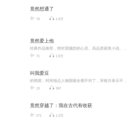
竟然想通了
70
1.6万
竟然爱上他
经典作品推荐，绝对震撼您的心灵。高品质获奖小说。。大家多支持，小说情节进口时间脉搏，内容精彩生动。人物刻画细腻到位。给您一种身临其境的感觉，也欢迎多提建议和意见。我们将不断改进学习，争取带给大家优秀的作品。您的每一次聆听都是对我们最大的支持和厚爱。谢谢！
71
1.8万
叫我爱豆
的韩国，时间地点人物国籍全都不对了，宋铭月表示不能接受。但既然人生可以重新做一次选择，这一次她想试点不一样的。那就当个爱豆试试？文案无能本故事纯属虚构，请勿上升真人。本文食用排雷指南：事业线为主，cp已定金泰亨不混饭圈，了解不多。欢迎科普...
13
397
竟然穿越了：我在古代有收获
271
1.3万