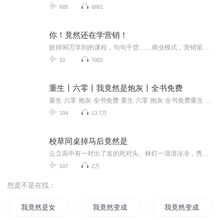
685
6881
你！竟然还在学营销！
赔掉96万学到的课程，句句干货……商业模式，营销策划，财经智慧，老板思维，大道之道，财富与智慧将在这里渊源不断地涌现，字字价值连城，句句直指核心，此套课程全程没有半句废话，不会浪费你的时间，只会颠覆你的世界！！！
10
7002
重生丨六零丨我竟然是炮灰丨全书免费
重生 六零 炮灰 全书免费 重生 六零 炮灰 全书免费重生 六零 炮灰 全书免费
194
13.7万
校草同桌掉马后竟然是
云立高中有一对出了名的死对头。林灯一清清冷冷，秀骨绝佳，人从花丛过片叶不沾身。喻泽年高挑俊逸，笑容杀人，人从花丛过桃花到处摘。明明都是风云人物，偏的看不惯对方。老师们头疼，校长头疼，谁都头疼。到后来索性调到一块坐。老师气极：你俩给我坐一块儿去！什么时候和好什么时候滚回去！成为同桌的俩人：.电竞圈也有一对出了名的死对头。DD与年大爷，超高人气神秘大神。身在不同战队也没见过对方，因为一次意外结下世仇，从此一见面就杀红眼，杀的直播间次次沸腾！而不巧的是今年俩人总决赛对上了。总...
107
2万
您是不是在找：
我竟然是女人
我竟然变成了一只猫
我竟然变成了女生