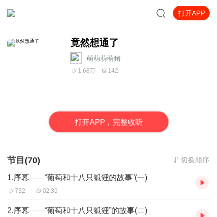
打开APP
竟然想通了
萌萌萌萌猪
1.68万
142
打
开
A
P
P，完整收听
节目(70)
切换顺序
1.序幕——“葡萄和十八只狐狸的故事”(一)
732
02:35
2.序幕——“葡萄和十八只狐狸”的故事(二)