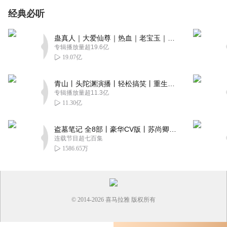
经典必听
蛊真人｜大爱仙尊｜热血｜老宝玉｜多人VIP免费有声剧
专辑播放量超19.6亿
19.07亿
青山丨头陀渊演播丨轻松搞笑丨重生穿越丨古代权谋丨VIP免费 | 多人有声剧
专辑播放量超11.3亿
11.30亿
盗墓笔记 全8部丨豪华CV版丨苏尚卿&边江 领衔 多人有声剧丨冠声文化丨南派三叔
连载节目超七百集
1586.65万
© 2014-
2026
喜马拉雅 版权所有