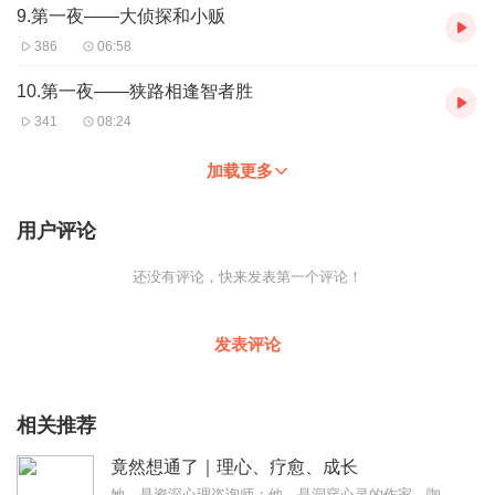
9.第一夜——大侦探和小贩
386
06:58
10.第一夜——狭路相逢智者胜
341
08:24
加载更多
用户评论
还没有评论，快来发表第一个评论！
发表评论
相关推荐
竟然想通了｜理心、疗愈、成长
她，是资深心理咨询师；他，是洞穿心灵的作家。咖啡店，他与她的相遇，他给她讲了个十八只狐狸的故事，令她为之着迷。她很惊讶，他讲的故事何以如此动人？她想看透他的技巧...