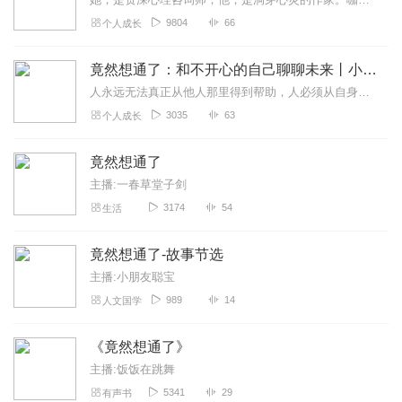
9804
66
个人成长
竟然想通了：和不开心的自己聊聊未来丨小故事大道理
人永远无法真正从他人那里得到帮助，人必须从自身找出帮助自己的力量
3035
63
个人成长
竟然想通了
主播:一春草堂子剑
3174
54
生活
竟然想通了-故事节选
主播:小朋友聪宝
989
14
人文国学
《竟然想通了》
主播:饭饭在跳舞
5341
29
有声书