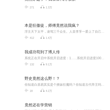
271
1.3万
本是狂傲徒，师傅竟然说我疯？
浮主天下太平，凌驾三千众生。人皇李孚一爱上了自己的师父祁陆为了救活祁陆不惜一切...闯阴司、断龙脉、剜去自己半颗心...万世轮回、相爱相杀..重要提示：双男主！！不喜误入，生活不易，评分请手下留情
412
1.4万
我成功苟到了博人传
系统正在开启中系统开启进度：1......系统开启进度100系统成功开启都博人传了你才开启有个屁用。能装的逼都已经让主角装完了。吃翔都赶不上热的。火影木叶宇智...
132
9.1万
野史竟然这么野！？
你知道白居易其实是个撩妹狂魔吗？你知道古代帝王吗的奇葩死法吗？在这里，你会邂逅古代名人不为人知的逸闻趣事，感受他们在正史之外的别样魅力。或许你会发现，那些高高在上的帝王将相也有可爱的一面，那些传奇的文人墨客也曾有过令人捧腹的经历。
18
4.2万
竟然还在学营销