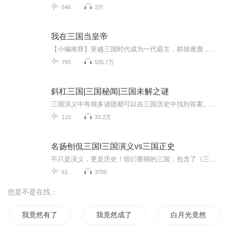
546
3万
我在三国当皇帝
【小编推荐】穿越三国时代成为一代霸主，群雄逐鹿，横扫四方！简介：刘哲意外穿越到三国，无意中捡到一名女婴，二十岁的他当上了最溺爱妹妹的哥哥，秉持着女孩要富养的原则，于是刘哲开始了制霸三国的帝王之路...“我们的口号是：只做生意，不卷入争霸.......
793
535.7万
斜杠三国|三国秘闻|三国未解之谜
三国演义中有很多谜团都可以在三国历史中找到答案。比如正史上，为什么关羽比刘备大，却让刘备做老大。百度上说，说刘备是他是汉室后代，而且胸怀大志所以他是大哥！高晓松老师都说了，完全是胡扯，而且正史上也没有记载，中山王刘靖低下生了将近一百二十...
110
33.2万
名扬刨侃三国l三国演义vs三国正史
不只是演义，更是历史！咱们要聊的三国，包含了《三国演义》《三国志》《后汉书》《资治通鉴》，等等史书所记载的汉末三国。“刨”开演义迷雾，“侃”尽三国风云。咱们给被老罗捧成神，吹成妖的人物、卸卸妆。给被老罗扁的鼻青脸肿的人、整整容。所谓清水...
61
3705
您是不是在找：
我竟然有了超能力
我竟然成了救世主
白月光竟然暗恋我