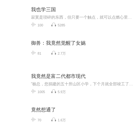
我也学三国
寂寞是琐碎的东西，但只要一个触点，就可以点燃心里的荒芜。所以我不责怪寂寞，我只能责怪我心底的荒芜
100
5285
御兽：我竟然觉醒了女娲
81
2.7万
我竟然是富二代都市现代
“杨总，您捐建的五十所山区小学，下个月就全部竣工了。”转，为市里增添了三万六千个工作岗位。”“杨总，您已经被市里评为十佳青年了。”看着身旁喋喋不休的秘书，杨小天摆了摆手，说道：”低调低调，咱们有钱人办实事，办好事，是不图名不图利的，只要...
1005
5.9万
竟然想通了
70
1.6万