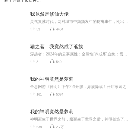
到了异世丨玄幻种田
异能升级爽文
我竟然是修仙大佬
灵气复苏时代，两对城市中频频发生的厉鬼事件，刚出狱的楚北面色严肃喂警察同志，请问国家允许我对厉鬼犯罪吗买命鬼：灵官局吗？我要报警，有人嘎我腰子，对两个都没了鬼摆摊：这个世界还有王法吗？我一个卖西瓜的，他上来就问我这瓜保熟吗
53
4404
猫之茗：我竟然成了茗族
穿越者：2024年的云寒属性：全属性[养成系]血统：雪兔家族：红家[后来加入]职业：兵者兼术士[近战法师]人物简介：上课老是睡觉。穿越前戴着眼镜。长得有那么一点点小帅，加点肌肉。绝对是茉莉喜欢的款式[当然，茉莉都有龙井了]ps:这怎么越来越看像在写我？...
3
540
我的神明竟然是萝莉
全息网游《神明》下午2点开服，异族降临！开启家园之战！人人可获得神明培养，对抗异族！ “叮，恭喜宿主获得神级神明九命猫。” “带领你的专属神明征服星辰大海！” “你管这叫神明？这特么是个小萝莉啊！”
161
5374
我的神明竟然是萝莉
神明诞生于世界之前，魔诞生于世界之后，神明创造了世界，魔为毁灭而生。 而羽是一个被血源权柄眷顾的穿越者，穿梭在有着各种各样的神奇异能的世界，逐渐继承血源的力量，不断增长自己权柄的力量，并斩杀魔保护世界。 不过最关键也是最重要的是血源之神，...
639
2.7万