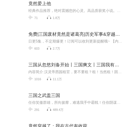
竟然爱上他
经典作品推荐，绝对震撼您的心灵。高品质获奖小说。。大家多支持，小说情节进口时间脉搏，内容精彩生动。人物刻画细腻到位。给您一种身临其境的感觉，也欢迎多提建议和意见。我们将不断改进学习，争取带给大家优秀的作品。您的每一次聆听都是对我们最大的支持和厚爱。谢谢！
71
1.8万
免费|三国废材竟然是诸葛亮|历史军事&穿越&将军
日更5集，不定期爆更！订阅可以收到更新提醒哦~ 【内容简介】 穿越乱世，智者变傻子。诸葛亮以一介书生之躯，误入三国烽烟，被诬为愚者。他以武会友，智斗群雄，只为揭开父亲诸葛瑾神秘病重的面纱。面对刘表亲信刘将军的阻挠，他以过人武艺挑战权威，揭穿...
603
2.7万
三国从忽悠刘备开始丨三国爽文丨三国我有金手指
内容简介:汉灵帝西园租官，要不要租？租！当然租！因为只要恰好租到灵帝驾崩前的最后一个任期，就等于直接租房租成了房东！ 租官租成了诸侯！所以，匡扶汉室怎么能只靠埋头苦战呢？立功与买官并举、才是最效率的王道。 不过，在做这一切之前，李俗首先得对...
1016
11.1万
三国之武盖三国
任你笑傲群雄，所向披靡，难逃我手中霸戟！任你阴谋诡计，奇策迭出，我自一力降十慧！我便是这天下最强的男人，便要掌握这天下最强的权势！
291
489.4万
竟然穿越了：我在古代有收获