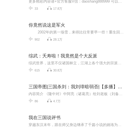
更多精彩内容请+官方客服V信：daoshang888999 可以查看全部课程：《钱道绝学》《战略布局》《个人品牌》《内功修炼—自醒修炼》《承载修炼—自我破局》 《承载修炼—家庭破局》《承载修炼—事业破局》 《文化建设—学校文化》《文化建设—舞台文化》 《领袖必修—从0到N》《领袖必修—天成修炼》 《领袖必修—超级磁场》《领袖必修—宇宙规律》 《领袖必修—人性玄机》《领袖必修—时空能量》 《领袖必修—看破未来》 《巨变时代—62条建议》最新课程尽在 daoshang...
33
17.8万
你竟然说这是军火
2002年的第一场雪，来得比往常要早一些！重生回来，圣马家沟职业技术学院毕业的林皓宇决定换一个活法！他要让鹰酱知道，能养活九个邪剑仙的怨气有多重！ “新年新气象，先给我们的基地换个名字，就叫莱茵钢铁！”“军转民？ ...
902
28.1万
综武：夭寿啦！我竟然是个大反派
综武世界，这里不仅诸国林立，江湖上各个强大的宗派也都共存在这个大陆里，苏晨穿越到综武世界，他的身份竟然是江湖里赫赫有名的大魔头，烧过寺庙，揍过张无忌，郭靖，楚留香等这些主角，也偷过各个帝国皇宫里的宝物，甚至还调戏过黄蓉，林诗音，焱妃，师...
615
30.8万
三国帝图|三国杀刘：我刘璋暗弱否|【多播】三国魂穿有声书
内容简介 《隆中对》中阿亮（诸葛亮）给刘老板（刘备）说什么：刘璋（我）暗弱，张鲁在北，民殷国富而不知存恤，智能之士思得明君。我（刘璋）就让你诸葛小妖看看我是怎么做到民殷国富的，以为我不会治国，还想占我地盘，呵呵，你给我等着！还有你说张鲁，...
86
4.7万
我在三国说评书
穿越东汉末年，跟在师父身边继承了千篇小说的姚珞为了生存，决定还是干回老本行。身在济南城还有个曹老板，那必然束发换衣，伪声说书抱大腿。“只听咱济南相大喝一声，你贪赃枉法残害乡里，还想求活？砍你十个头也不为过！说罢他亲自提刀当场斩了十来贪官...