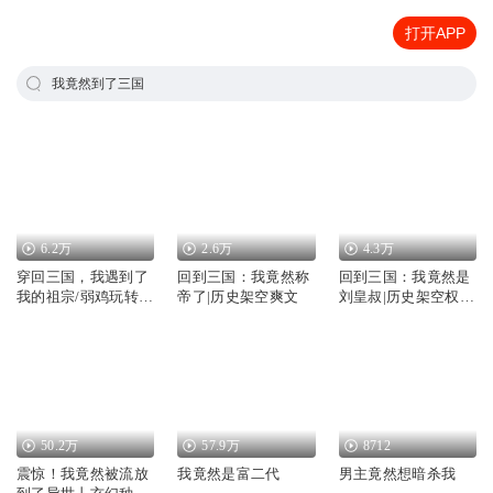
打开APP
我竟然到了三国
6.2万
2.6万
4.3万
穿回三国，我遇到了
回到三国：我竟然称
回到三国：我竟然是
我的祖宗/弱鸡玩转三
帝了|历史架空爽文
刘皇叔|历史架空权谋
国
爽文
50.2万
57.9万
8712
震惊！我竟然被流放
我竟然是富二代
男主竟然想暗杀我