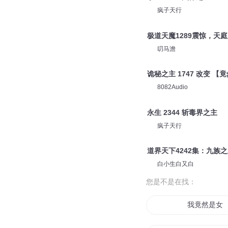
疯子天行
极道天魔1289震惊，天庭
叨马澹
诡秘之主 1747 改变 
8082Audio
永生 2344 斩毒界之主
疯子天行
道界天下4242集：九族
白小生白又白
您是不是在找：
我竟然是女