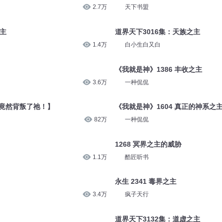
2.7万
天下书盟
之主
道界天下3016集：天族之主
1.4万
白小生白又白
《我就是神》1386 丰收之主
3.6万
一种侃侃
 【竟然背叛了祂！】
《我就是神》1604 真正的神系之
82万
一种侃侃
1268 冥界之主的威胁
1.1万
酷匠听书
永生 2341 毒界之主
3.4万
疯子天行
道界天下3132集：道虚之主