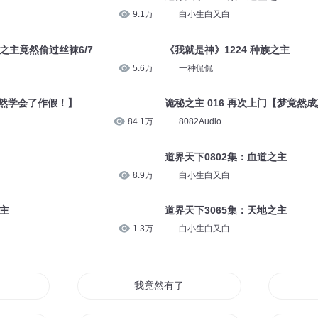
9.1万
白小生白又白
之主竟然偷过丝袜6/7
《我就是神》1224 种族之主
5.6万
一种侃侃
【竟然学会了作假！】
诡秘之主 016 再次上门【梦竟然
84.1万
8082Audio
道界天下0802集：血道之主
8.9万
白小生白又白
之主
道界天下3065集：天地之主
1.3万
白小生白又白
人
我竟然有了超能力