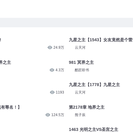
!
九星之主【1543】女友竟然是个雷
24.9万
云天河
十界之主
981 冥界之主
4.3万
酷匠听书
九星之主【1778】九星之主
1193
云天河
竟然有尊名！】
第2178章 地界之主
124.5万
熊子辰
1463 光明之主VS圣宫之主