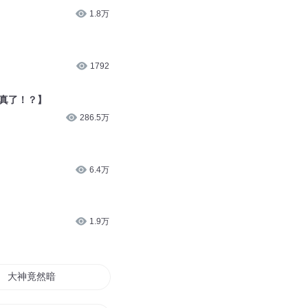
1.8万
1792
成真了！？】
286.5万
6.4万
1.9万
大神竟然暗恋喵