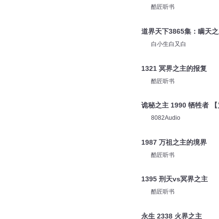
酷匠听书
道界天下3865集：瞒天
白小生白又白
1321 冥界之主的报复
酷匠听书
诡秘之主 1990 牺牲者
8082Audio
1987 万祖之主的境界
酷匠听书
1395 刑天vs冥界之主
酷匠听书
永生 2338 火界之主