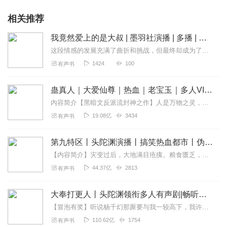
相关推荐
我竟然爱上的是大叔 | 墨羽社演播 | 多播 | 江湖传奇录 | 一段不悔往事
这段情感的发展充满了曲折和挑战，但最终却成为了主角人生中一段不悔的往事。
1424
100
有声书
蛊真人｜大爱仙尊｜热血｜老宝玉｜多人VIP免费有声剧
内容简介【黑暗文反派流封神之作】人是万物之灵，蛊是天地真精。一个穿越者不断重生的故事。一个养蛊、炼蛊、用蛊的奇特世界。配音组（男角色）老宝玉旁白...
19.08亿
3434
有声书
第九特区丨头陀渊演播丨搞笑热血都市丨伪戒丨VIP免费多人有声剧
【内容简介】灾变过后，大地满目疮痍。粮食匮乏，资源紧俏，局势混乱……一位从待规划区杀出来的青年，背对着漫天黄沙，孤身来到九区谋生，却不曾想偶然结识三五好友，一念...
44.37亿
2813
有声书
大奉打更人丨头陀渊领衔多人有声剧|畅听全集|王鹤棣、田曦薇主演影视剧原著|卖报小郎君
【冒泡有奖】听说杨千幻那厮要与我一较高下，我许七安要开始装叉了！快进入声音播放页戳下方输入框，冒个泡偷偷告诉我，我要用哪些诗词才能胜过他？说得好的，有赏！202...
110.62亿
1754
有声书