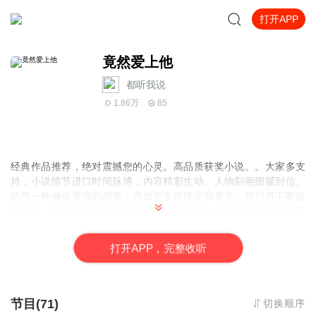
打开APP
竟然爱上他
都听我说
1.86万
85
经典作品推荐，绝对震撼您的心灵。高品质获奖小说。。大家多支
持，小说情节进口时间脉搏，内容精彩生动。人物刻画细腻到位。
给您一种身临其境的感觉，也欢迎多提建议和意见。我们将不断改
进学习，争取带给大家优秀的作品。您的每一次聆听都是对我们最
大的支持和厚爱。谢谢！
打
开
A
P
P，完整收听
节目(71)
切换顺序