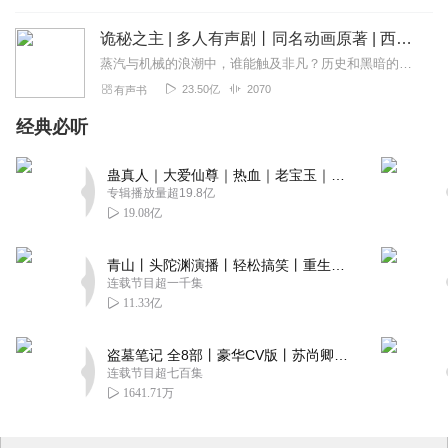
诡秘之主 | 多人有声剧丨同名动画原著 | 西幻克苏鲁 | 乌贼作品
蒸汽与机械的浪潮中，谁能触及非凡？历史和黑暗的迷雾里，又是谁在耳语？我从诡秘中醒来，睁眼看见这个世界：枪械，大炮，巨舰，飞空艇，差分机；魔药，占卜，诅咒，倒吊人...
23.50亿
2070
有声书
经典必听
蛊真人｜大爱仙尊｜热血｜老宝玉｜多人VIP免费有声剧
专辑播放量超19.8亿
19.08亿
青山丨头陀渊演播丨轻松搞笑丨重生穿越丨古代权谋丨VIP免费 | 多人有声剧
连载节目超一千集
11.33亿
盗墓笔记 全8部丨豪华CV版丨苏尚卿&边江 领衔 多人有声剧丨冠声文化丨南派三叔
连载节目超七百集
1641.71万