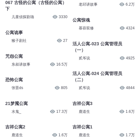
067 古怪的公寓（古怪的公寓）
老邱讲故事
6.2万
下
儿童侦探剧场
3330
公寓惊魂
慕容双修
4324
公寓诡事
猴子剧社
27
活人公寓-023 公寓管理员
（一）
咒怨公寓
贰爷说
4925
东叔讲故事
16.5万
活人公寓-024 公寓管理员
恐怖公寓
（二）
张晋ds
805
贰爷说
4844
21梦魇公寓
吉祥公寓3
水鬼_
17.3万
鹿道生
1.6万
吉祥公寓2
吉祥公寓1
鹿道生
1.6万
鹿道生
1.7万