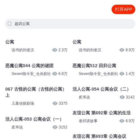
打开APP
超武公寓
公寓
公寓
说书的刘老汉
2.3万
说书的刘老汉
8.9万
恶魔公寓044 公寓的谜团
恶魔公寓512 回归公寓
Seven陆今安_仓央剧社
6.8万
Seven陆今安_仓央剧社
1.4万
067 古怪的公寓（古怪的公寓）
活人公寓-054 公寓会议（二）
上
贰爷说
3142
儿童侦探剧场
3375
友谊公寓 第692章 公寓的生活
活人公寓-053 公寓会议（一）
老邱讲故事
6.9万
贰爷说
3152
友谊公寓 第693章 公寓会议