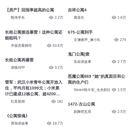
【房产】回报率超高的公寓
吉祥公寓4
甄琦学长
2.2万
鹿道生
1.6万
长租公寓接连暴雷！这种公寓还
675-公寓到手
能租吗？
文澜睿声_澜小玖
274
齐俊杰看财经
53.6万
鬼门公寓|壹
长租公寓再爆雷
东叔讲故事
2.7万
虎嗅APP
3.2万
恶魔公寓869 “她”的真面目和公
雷军：武汉小米青年公寓开放入
寓的住户们
住，平均月租1099元；小米累
Seven陆今安_仓央剧社
1.5万
计已建成12栋公寓、超4200套
房源
红星新闻
181
1472-古山公寓
剧舞吧瓦塔
2.5万
《公寓惊魂》
霄旭讲故事
19.7万