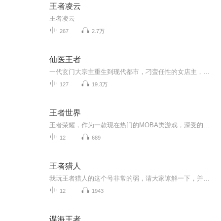
王者凌云
王者凌云
267
2.7万
仙医王者
一代玄门大宗主重生到现代都市，刁蛮任性的女店主，性感妖娆的御姐，青春可爱的大小姐，纯真呆萌的小萝莉……各色美女慕名求医，纷至沓来。 妙医圣手，治宠治人，边行医边修炼，顺便为**们排忧解难。 且看最牛仙医如何混迹花都，逍遥称王！
127
19.3万
王者世界
王者荣耀，作为一款现在热门的MOBA类游戏，深受的年龄段的玩家的喜爱。不过我们的主角不但爱玩游戏，而且进入了游戏之中。更新时间：星期五，星期六播讲：笨猪妈妈与她的笨猪代表作：《王者小课堂》《鸭妈妈原创系列故事》作者：新手作者，黑夜里的鹰
12
689
王者猎人
我玩王者猎人的这个号非常的弱，请大家谅解一下，并且我更新的可能也没有那么快，我都在努力的改进
12
1943
谍海王者