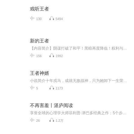
戏听王者
130
5494
新的王者
【内容简介】阴谋打破了和平！黑暗再度降临！权利与贪欲，小人物永远无法企及！如此说来！？那就做一个新的王者好啦！揭开权谋者的伪善面具！打垮面前的所有敌人！探寻神秘的力量！挖掘古代的宝藏！命运的轮盘已经开始转动！不论敌人有多强大！依然要战！...
156
1992
王者神婿
小说简介十年戎马，成就无敌战神，只为她卸下一生荣耀，守护心中所爱！
5
1173
不再害羞丨湛庐阅读
享誉全球的心理学大师菲利普·津巴多经典之作：5个步骤，有效克服社交恐惧，让社交不再成为你的困扰。在团体活动中，你是否常常想要与他人交流，却不敢发言？在公司里，你是否常常不好意思找别人帮忙，总被人说太客气？在课堂上，你是否往往明明知道问题的...
26
1.2万