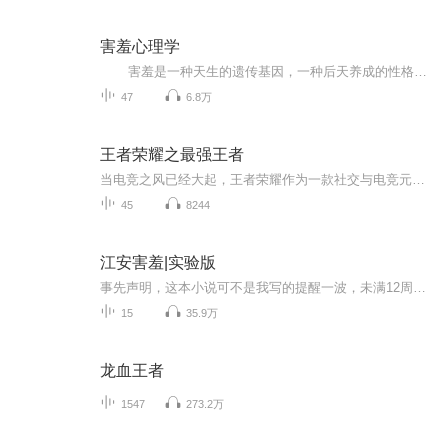
害羞心理学
害羞是一种天生的遗传基因，一种后天养成的性格特征，还是特定环境下的情绪反应？ 害羞是一重心灵的藩篱，一个自我的囚笼，还是一丝隐秘的幸福？害羞是孩童时代的必经阶段，还是可以由父母和学校帮助克服？外向和害羞真是一对矛盾体...
47
6.8万
王者荣耀之最强王者
当电竞之风已经大起，王者荣耀作为一款社交与电竞元素共存的游戏已经是席卷了各个年龄段的人，它是秒级以下的操作手速、团队五人的精心配合、极速反应的华丽意识支撑起来的一场对决，当然，还有在美女面前大秀五杀的淋漓快感……
45
8244
江安害羞|实验版
事先声明，这本小说可不是我写的提醒一波，未满12周岁禁止进入~
15
35.9万
龙血王者
1547
273.2万