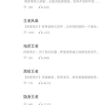
雨弄青纱人弄影，云隐天机雾隐裳。狂风不动剑中意，莫忘相思见余音。英雄异界来了一位异客，武道之途，恩怨情仇，一柄天罪神剑，一身奇异体质，开起了强者之路……前进的道路崎岖不平，只因红颜相伴，一路坚持到底，结下不解情缘……
289
9192
王者风暴
【内容简介】世界崩毁七百年，少年周烈接到一个来自七百年前的电话，使他从此踏上了追寻世界奥秘的道路。这里是新的纪元，开拓者激发古老的血脉，踏着前人的脚步前行，他们相信自己终将升华。【作者/主播简介】作者：古剑锋，网络文学知名作家，开创了星际...
1400
1.6万
地府王者
内容简介：为了昔日红颜，即便身死魂入地狱也依旧不愿投胎转世；忘川河中千年煎熬，只为生前一世记忆；不惧危险降临大陆，只为再续前世姻缘。为红颜，不惜上刀山火海；为兄弟，更是胆肝相照；谁敢触之逆鳞，如天子之怒，伏尸百万，血流千里……作者：哎呦吼
181
9606
黑暗王者
【内容简介】灾难爆发，世界末日。幸存者被铜墙铁壁牢牢包围，在壁内建立新的秩序……权欲，信仰，黑暗互相渗透，层层烙印在人心的各个角落。病毒肆虐，人的本来面目何在？“我不想生存，我想活着。”——杜迪安文字版权方：阅文听书【作者/主播简介】作者...
775
85.3万
隐身王者
448
77.8万