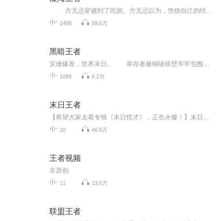
方无忌穿越到了民国。方无忌以为，凭借自己的经验和能力，还有对大局的先知，就算不能大杀四方，威名赫赫，至少也能杀的日谍和汉奸魂飞魄散，屁滚尿流。
1408
89.6万
黑暗王者
灾难爆发，世界末日。 幸存者被铜墙铁壁牢牢包围，在壁内建立新的秩序…… 权欲，信仰，黑暗互相渗透，层层烙印在人心的各个角落。 病毒肆虐，人的本来面目何在？ “我不想生存，我想活着。”——杜迪安
1089
6.2万
末日王者
【希望大家去看专辑《末日怪才》，正在火爆！】末日王者！（观看的帮忙评个分哈，记得点赞，关注！）
10
46.5万
王者视频
非原创
11
13.6万
联盟王者