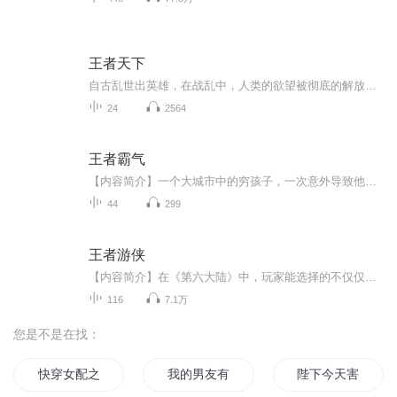
王者天下
自古乱世出英雄，在战乱中，人类的欲望被彻底的解放了这正是历经五百年的大战乱时代——春秋战国时代！本故事参照历史故事改编，并非历史真事，仅供娱乐！特此声明！
24
2564
王者霸气
【内容简介】一个大城市中的穷孩子，一次意外导致他的命运的改变。一个屌丝不断的学习成长闯荡天星大陆，世界的巅峰，王者之间的争斗，尽显王者霸气 。“飘飘你真美飘飘你真性感” “飘飘你别打了我知道错了～～～～啊”“我的底线就是我的家人，所以你必...
44
299
王者游侠
【内容简介】在《第六大陆》中，玩家能选择的不仅仅是练级打怪，只要你努力了，在任何地方你都能发光发热。 传奇工匠，驯龙师，巨商，甚至成为一名国王，只要你想，就都有可能做到。 而重新发现游戏乐趣的何枫表示他都想试试……【作者/主播简介】作者：七...
116
7.1万
您是不是在找：
快穿女配之男主别害羞
我的男友有点害羞怎么办
陛下今天害羞了吗