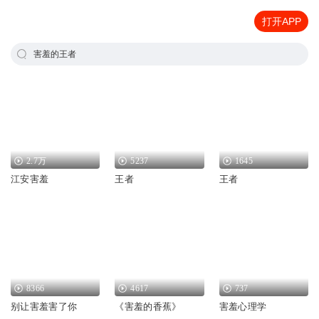
打开APP
害羞的王者
2.7万
5237
1645
江安害羞
王者
王者
8366
4617
737
别让害羞害了你
《害羞的香蕉》
害羞心理学