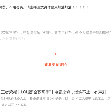
付费、不用会员。请主播注意身体健康加油加油！！！！！
《荣耀王者》，还是觉得这个好听，又不用付费，但个人感觉语速稍微慢了点
永远支持(≧∇≦)
主播你这个脾气有点暴躁啊，看评论区全是你的。。。
查看更多评论
新，不需要会员真的让我很感动，我会一直支持你的，我是你的忠实粉丝，加
王者荣耀丨LOL版“全职高手”丨电竞之魂，燃烧不止丨有声剧
1814.22万
1231