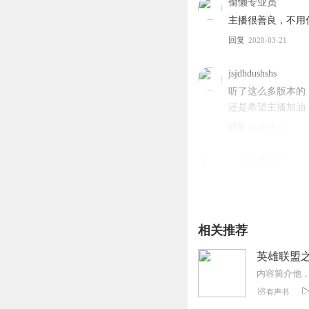
偷懒专业员
主播很善良，不用
回复
2020-03-21
jsjdhdushshs
听了这么多版本的
还是希望主播加油，
回复
2020-06-27
__神说要有光__
声音挺甜的，就是
回复
2020-03-06
相关推荐
收到一颗星星
希望作者能快点更
英雄联盟之
回复
2020-05-14
有声书
听友195001482