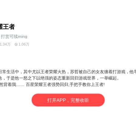
耀王者
打赏可续ming
1.34万
1.06万
日常生活中，其中尤以王者荣耀火热，苏哲被自己的女友缠着打游戏，他
他，于是他一怒之下以绝强的姿态重新回归游戏世界，一举崛起。
然背着我…… 百星
荣耀王者
强势回归,手把手教你上
王者
!
打
开
A
P
P，完整收听