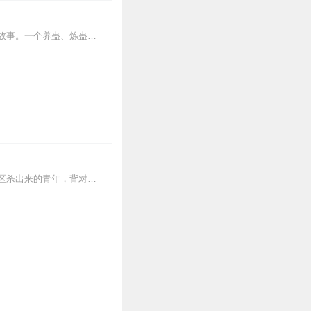
12
内容简介【黑暗文反派流封神之作】人是万物之灵，蛊是天地真精。一个穿越者不断重生的故事。一个养蛊、炼蛊、用蛊的奇特世界。配音组（男角色）老宝玉旁白...
9
7
【内容简介】灾变过后，大地满目疮痍。粮食匮乏，资源紧俏，局势混乱……一位从待规划区杀出来的青年，背对着漫天黄沙，孤身来到九区谋生，却不曾想偶然结识三五好友，一念...
油！
6