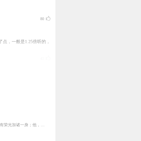
80
，一般是1.25倍听的，
41
27
油，嘿嘿(^_^)
18
内容简介他，是韩服最强路人王，各路强者对他心存敬畏；他，是S4世人眼中无冕之王，所有荣光加诸一身；他，是最神秘的中国天才，没有人知道他的来路；他，只不过是一个...