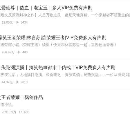
继续加油哦，就是更新慢了些
爱仙尊｜热血｜老宝玉｜多人VIP免费有声剧
19.08亿
3434
来形容了👏👏👏👏👏👏👏👏👏
爆笑王者荣耀|林言苏哲|荣耀王者|VIP免费多人有声剧
王者荣耀小说《荣耀王者》续集！快来和林言苏哲一起，重温热血青春！
266.69万
440
嘛，讲的不错，继续努力
丨头陀渊演播丨搞笑热血都市丨伪戒丨VIP免费多人有声剧
44.37亿
2813
主播加油(*˘︶˘*).。.:*♡，注意身体被太累了✧٩(ˊωˋ*)و✧我太喜欢你了(∗❛ั∀❛ั∗)✧*。加
之王者荣耀｜飘剑作品
网络小说。
2891.59万
693
个不是下架了吗？