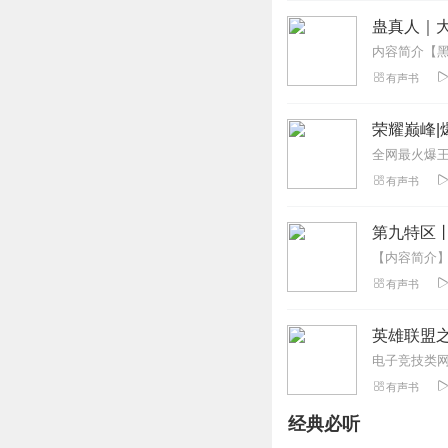
非常好，很喜欢，
蛊真人｜大
回复
2020-02-03
有声书
听说_t2y
太棒了，太好了，没有词
荣耀巅峰|
回复
2019-12-03
全网最火爆
有声书
如果真的有一天
美女可以更新快点
第九特区
回复
2019-12-02
有声书
__初___心__
英雄联盟
回复
2020-04-04
电子竞技类
有声书
朱添琪
经典必听
讲的很好。但是这