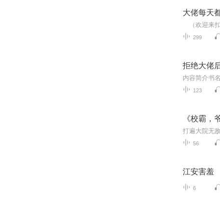
大佬每天
299
拒绝大佬后
123
《校霸，
56
江安害羞
6