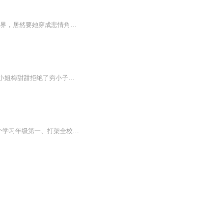
（欢迎来扣群：棉花糖牧场-顺顺的群）满级大佬在大战中一着不慎，神格被封印到小说世界，居然要她穿成悲情角色，完成角色的圣母使命？不可能！只有打劫系统、有仇马上就报、崩坏圣母剧情才是她的风格！
内容简介书名：《拒绝大佬后，末世来了》作者：曙歌有个身家上亿的煤老板老爸，千金大小姐梅甜甜拒绝了穷小子沈战的求爱，并诚恳劝告他：我知道你很不错，但你还是找个门当户对的女孩吧，那样你们才会幸福。然后，末世来了……O((⊙﹏⊙))o现代社会一夜崩塌，动植物成为地球主宰，人类的生活方式和食谱被迫发生天翻地覆的变化。有些动植物甚至带上时间属性，人类杀死异兽会开启生命倒计时，为期三天。想要活下去，要么时刻注意别踩着脚下的蚂蚁，战战兢兢做个不杀生的普通人；要么不停杀死异兽获得宝贵的生存时间，走上危险和机遇并存的道路。等待弱者的只有卑微和死亡，强者甚至可以永生。而四肢发达、头脑也不简单还长得帅的体育系优秀毕业生沈战同学，则一跃成为食物链顶端的大佬！梅甜甜：(╯‵□′)╯︵┻━┻沈战：一起建最强基地，做最牛大佬吗？梅甜甜：好吧。o(*￣︶￣*)o一句话文案：拒绝大佬之后，梅甜甜自己成为了大佬。小剧场：都说沈战是忠犬，但梅甜甜不这么觉得。他明明是只大尾巴狼，不管白天黑夜，只要没人就把她抱在怀里亲！梅甜甜：都这么晚了，你能不能消停一会儿，别咬了！你当我是磨牙棒呢，还是抓抓板？沈-好委屈-战：我没咬你，我只是多……梅甜甜：闭嘴！沈战：……
打遍大院无敌手、老师家长都头疼的小霸王宋笙歌转到B市上学，意外邂逅了校霸季杭，一个学习年级第一、打架全校第一、最不像校霸的校霸，本以为是两王相争转头却发现，宋笙歌早以“杭哥小弟”的身份自居。迥然不同却意外合拍的两人，互相陪伴、救赎。开启了...