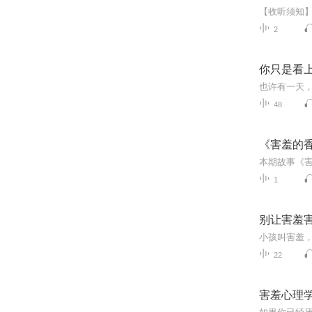
2
你只是看
也许有一天
48
《害羞的
1
别让害羞
22
害羞心理