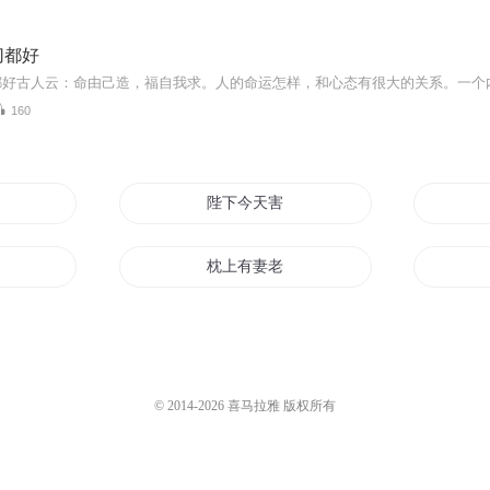
切都好
160
陛下今天害羞了吗
枕上有妻老公好羞羞
点害羞怎么办
我们都想害你
力爱
亿万婚宠宝贝别害羞
© 2014-
2026
喜马拉雅 版权所有
天降萌妃龙王大人别羞羞