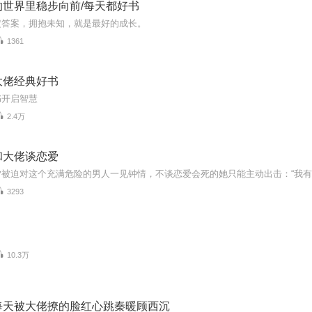
的世界里稳步向前/每天都好书
定答案，拥抱未知，就是最好的成长。
1361
大佬经典好书
书开启智慧
2.4万
和大佬谈恋爱
3293
10.3万
每天被大佬撩的脸红心跳秦暖顾西沉