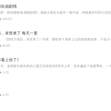
都在崩剧情
109.6万
，末世来了 每天一更
68.8万
爷看上你了》
1.2万
2.7万