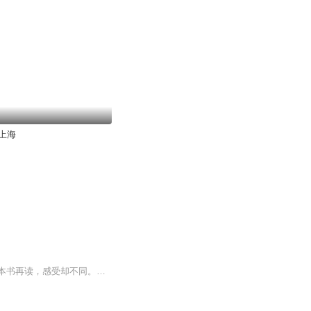
上海
《看上去很美》这本书是我读的第一本王朔小说，很多年前了，边看边傻乐。今年又翻出这本书再读，感受却不同。还是那一帮孩子，时间跨度还是1961年到1966年，还是他们在幼儿园和小学的日常生活、喜怒哀乐。只是再读一遍的时候，乐不出来了。 年纪大了就不再回忆童年，忘了或者不在乎了，因为童年很美，所以无需靠回忆继续美化，既然回不去，也就不用频频回首。初读时无限开心，再读时无尽感慨。...