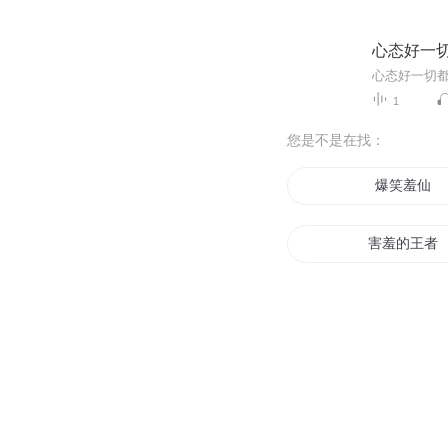
心态好一
1
您是不是在找：
爆笑羞仙
害羞的王者
我的男友有
羞羞萌妻用
羞羞的异能