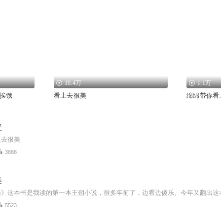
10.4万
1.1万
挨饿
看上去很美
绵绵带你看
美
上去很美
3888
美
5523