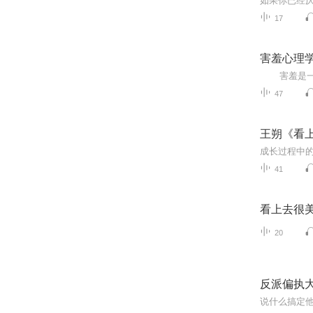
17
害羞心理
47
王朔《看
41
看上去很美
20
反派偏执