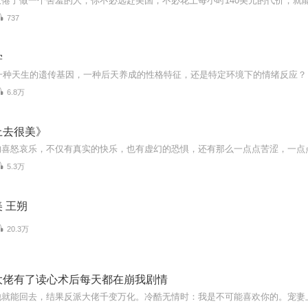
737
学
6.8万
上去很美》
5.3万
 王朔
20.3万
大佬有了读心术后每天都在崩我剧情