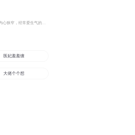
心态好一切都好古人云：命由己造，福自我求。人的命运怎样，和心态有很大的关系。一个内心狭窄，经常爱生气的人，由于气度小，经常会因为些鸡毛蒜皮的小事不开心，吐出长气。叹气是最不好的习惯，老人常说“一叹穷三年”，经常叹气的人，会赶走自己的好运...
医妃羞羞缠太子快让道
大佬个个想害我
妖害之地
无限之一羞
王爷别害羞