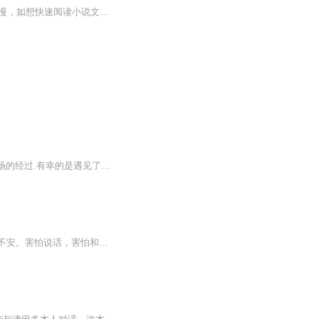
【收听须知】1、领证后，每天被大佬撩的脸红心跳秦暖顾西沉2、由于音频节目更新的比较慢，如想快速阅读小说文字版的全部章节，请在微信中搜索公/众/号【黑葡萄文学】，关注后，并在公/众/号中回复：【823】，便可快速阅读小说文字版全集。（注意：需要在公...
本期故事《害羞的香蕉》.这本书选自情商课堂-自信篇.讲述了即将上台表演的小香蕉最后怯场的经过.有幸的是遇见了炸肉串大叔.炸肉串大叔帮助小香蕉最终完成表演的故事.炸肉串大叔的办法是把大家都当做是石头就好啦.宝宝在3-6岁也会面对各种挑战，不愿意表现自己，不自信，爸爸妈妈应该寻求正确的方法，培养自信的宝贝，就像小香蕉一样，多一点等待，多一点鼓励，害羞的小孩才能勇敢跨出第一步.
小孩叫害羞，成人叫社交恐惧症害羞就是感到不好意思，胆怯怕生或者是怕被人嘲笑，心中不安。害怕说话，害怕和别人亲密相处，害怕在公共场合发言，甚至会发抖，浑身颤抖，吐词不清。主要表现：第一，生理性的症状，面红耳赤，脉搏加快，觉得心脏跳的很快，出汗等等，；第二，出现过分的敏感，偏于极端的关心别人对他的一些看法的一种心理状态，表现于逃避人或者是情景，免得受到一些潜在的批评，同时一个侧面的反映就是不敢抬头，避免引起注意；第三，过分关注自己，典型的害羞者很顾虑自己，处处放不开，很...