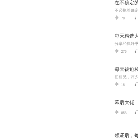
在不确定
不必执着确
78
每天精选
分享经典好
276
每天被迫
18
幕后大佬
853
领证后，