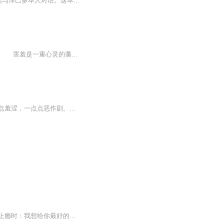
如果你已经厌倦了做一个害羞的人，你不必远赴美国，不必花上每小时140美元的代价，就能与津巴多本人对话。这本书就像一个移动的“害羞诊所”，积淀着30多年来津巴多对害羞的深刻观察，传授着津巴多在研究数万名害羞者之后总结出来的实用建议。最关键的一点...
害羞是一种天生的遗传基因，一种后天养成的性格特征，还是特定环境下的情绪反应？ 害羞是一重心灵的藩篱，一个自我的囚笼，还是一丝隐秘的幸福？害羞是孩童时代的必经阶段，还是可以由父母和学校帮助克服？外向和害羞真是一对矛盾体...
成长过程中的喜怒哀乐，不仅有真实的快乐，也有虚幻的恐惧，还有那么一点点苦涩，一点点羞涩，一点点恶作剧。当初出了多大的糗，事后回忆起来就有多大的乐
说什么搞定他就能回去，结果反派大佬千变万化。冷酷无情时：我是不可能喜欢你的。宠妻上瘾时：我想给你最好的。疯批发狠时：说了叫我云琛哥哥，你为什么总是记不住？病娇粘人时：乖，给我洗头；乖，给我做饭，乖…