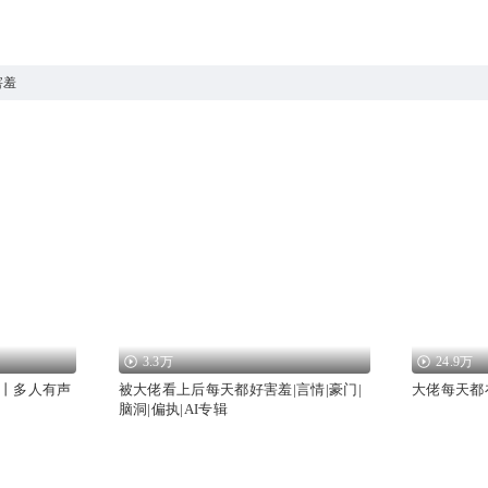
害羞
3.3万
24.9万
丨多人有声
被大佬看上后每天都好害羞|言情|豪门|
大佬每天都
脑洞|偏执|AI专辑