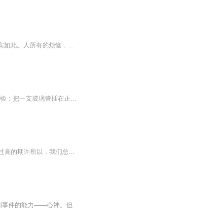
心态好一切都好 “遇事不怒，对错不辩，输赢不争，才是为人处世的大智慧。”仔细想想，确实如此。人所有的烦恼，皆来自于内心的不安宁。有修为的人,沉得住气，看得透是非，放得下得失，活得通透洒脱，从容自在。不怒，是一种修为“怒”字拆开就是“奴心”...
人生过的是心情，生活活的是心态。愉快的心情，是健康的第一要素 一位生理学家曾做过实验：把一支玻璃管插在正好是零摄氏度的冰水混合容器里，然后收集人们在不同情绪状态下的“气水”，描绘出了人生气的“心理地图”。实验发现，人在生气时呼出的“生气水...
心态好了，看什么都顺眼。生活如人饮水，冷暖自知。我们总是习惯的给自己的生活设置了过高的期许所以，我们总是忙碌，感觉更多的苦和累，降低了幸福感，活得很辛苦。但真实的世界是很残酷的，永远都不要把期待放在别人身上，因为沒人有义务要实现你的期待...
《黄帝内经》言：“心为君主之官。”心为人之主宰，亦为精气神之主宰。人本身就有绝对控制事件的能力——心神。但世人绝大多数都控制不好心神，都被事情本身控制了。只有真正厉害的人，才懂得做任何事都关注自己的心。懂得控心的人，做人做事大多心态正，...