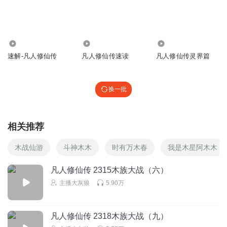
2468余岁：闭关约68年，炼化异魔金，服食血牙米，百脉炼
宝决大成，炼神术参悟至第二层，炼制成阴阳大五行极山，
冲击大乘成功，噬金虫群再次互相吞噬，最后仅剩三只伪虫
王。从洞天鼠王（人界的天澜圣兽本体）处得知六翼霜蚣消
19.92万
40.23万
168.91万
息。回到天渊城，一招击败圣岛前来讨要海大少的杜宇，举
速解-凡人修仙传
凡人修仙传速读
凡人修仙传灵界篇
办大乘圣典，圣典上轻松击败来者不善的夜叉族大乘。到许
家救血魂，得知冰魄仙子失踪在血天大陆，前往圣岛。与蟹
道人、银月再入魔界，营救莫简离和敖啸。 与宝花等异界大
换一批
乘在仙界何康老鬼的帮助下斩杀变异的螟虫之母，得螟虫之
母妖核所化黑色晶石，救出莫简离和敖啸以及其它界面大
乘。助宝花夺回始祖之位，欲带紫灵返回灵界，紫灵拒绝，
相关推荐
情愿留在魔界修炼
木战仙游
斗神木木
时有万木春
我是木星阿木木
回复
2024-04-22
20
凡人修仙传 2315木族大战（六）
情同陌路灬
回复 @
周杏梅
:
厉害
主播大灰狼
5.90万
八佰万里
哈哈，天灵盖打开，让我想起了打开电饭煲的画面
凡人修仙传 2318木族大战（九）