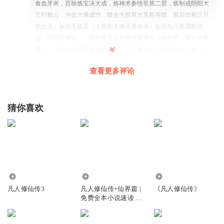
食血牙米，百脉炼宝决大成，炼神术参悟至第二层，炼制成阴阳大
五行极山，冲击大乘成功，噬金虫群再次互相吞噬，最后仅剩三只
伪虫王。从洞天鼠王（人界的天澜圣兽本体）处得知六翼霜蚣消
息。回到天渊城，一招击败圣岛前来讨要海大少的杜宇，举办大乘
圣典，圣典上轻松击败来者不善的夜叉族大乘。到许家救血魂，得
知冰魄仙子失踪在血天大陆，前往圣岛。与蟹道人、银月再入魔
查看更多评论
界，营救莫简离和敖啸。 与宝花等异界大乘在仙界何康老鬼的帮助
下斩杀变异的螟虫之母，得螟虫之母妖核所化黑色晶石，救出莫简
离和敖啸以及其它界面大乘。助宝花夺回始祖之位，欲带紫灵返回
猜你喜欢
灵界，紫灵拒绝，情愿留在魔界修炼
TA化自在
韩老魔拍天灵盖用力过猛，本剧结束
回复
2024-01-10
42
20.00万
878.57万
860
听友12433410
回复 @
TA化自在
:
炼铁砂掌的是吧？
凡人修仙传3
凡人修仙传+仙界篇 |
《凡人修仙传》
免费全本小说速读 |
动漫剧情抢先听 | 杨
洋主演影视原著
周杏梅