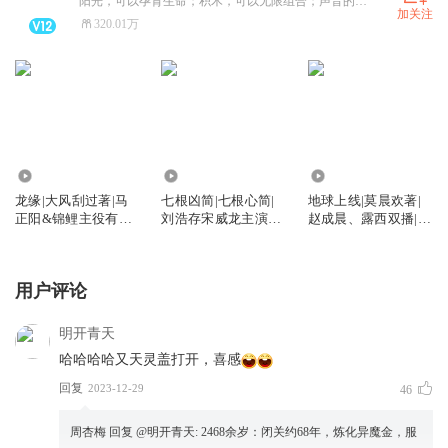
阳光，可以孕育生命；积木，可以无限组合；声音的积木，把世界说给你听。
加关注
320.01万
804.24万
6167.45万
9191.02万
龙缘|大风刮过著|马
七根凶简|七根心简|
地球上线|莫晨欢著|
正阳&锦鲤主役有声
刘浩存宋威龙主演影
赵成晨、露西双播|无
剧|徐宇隆演播
视原著|尾鱼作品
限流
用户评论
明开青天
哈哈哈哈又天灵盖打开，喜感
回复
2023-12-29
46
周杏梅
回复 @
明开青天
:
2468余岁：闭关约68年，炼化异魔金，服