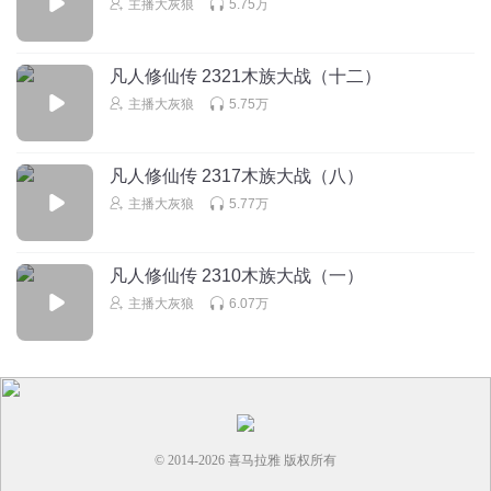
主播大灰狼
5.75万
回复
2024-05-05
16
梦话书
回复 @
八佰万里
:
当初第一次听书，听到一拍天灵盖，我都
凡人修仙传 2321木族大战（十二）
感觉离谱
还有口中吐出啥啊啥的。无语了。就不能储物袋出来？
主播大灰狼
5.75万
摊牌了Cc来了
他们到底是怎么打开天灵盖的。。。不恐怖吗，施法打着打
凡人修仙传 2317木族大战（八）
着把脑子掀开
主播大灰狼
5.77万
回复
2023-12-29
14
凡人修仙传 2310木族大战（一）
听友493494877
回复 @
摊牌了Cc来了
:
可能有机关
主播大灰狼
6.07万
听友250467122
熬啸：元刹，快到碗里来
回复
2024-02-06
9
大大随心
© 2014-
2026
喜马拉雅 版权所有
不爱听战斗省流版
： 大战开始，韩立这边第一波来了7