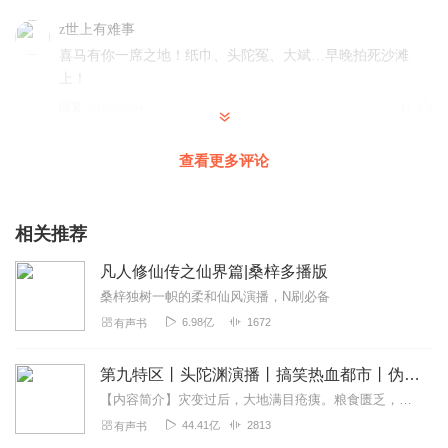
z世上有难事
喜马有你一席之地！纸巾、头陀冤、大斌…早晚拍死沙滩
上！
回复
2022-08-04
11
琳hg
查看更多评论
好好好好，好好好好，好好好好，好好好好。
回复
2022-02-16
6
相关推荐
随缘_HEf
凡人修仙传之仙界篇|桑梓多播版
大侄女你讲的真好，一惊一炸的，好好讲长大了肯定是个好
桑梓独树一帜的柔和仙风演播，N刷必备
主播
6.98亿
1672
有声书
回复
2022-09-13
4
第九特区丨头陀渊演播丨搞笑热血都市丨伪戒丨VIP免费多人有声剧
北顾牧歌碎
【内容简介】灾变过后，大地满目疮痍。粮食匮乏，资源紧俏，局势混乱……一位从待规划区杀出来的青年，背对着漫天黄沙，孤身来到九区谋生，却不曾想偶然结识三五好友，一念...
我操，这也敢波，必须给5星。
44.41亿
2813
有声书
回复
2022-08-22
3