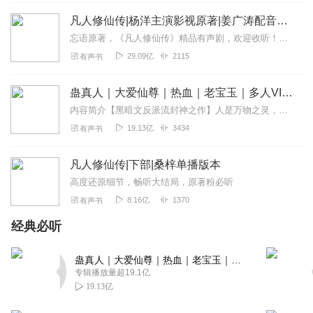
凡人修仙传|杨洋主演影视原著|姜广涛配音多播版本
听友310673001
忘语原著，《凡人修仙传》精品有声剧，欢迎收听！即日起，购买【喜马拉雅X哔哩哔哩】联合会员，即送《凡人修仙传》系列IP卡牌10连抽！快点击下方购买吧↓↓【喜马...
卧槽。是个狼人。真狠啊！
29.09亿
2115
有声书
回复
2022-03-04
3
蛊真人｜大爱仙尊｜热血｜老宝玉｜多人VIP免费有声剧
会会个锤子
内容简介【黑暗文反派流封神之作】人是万物之灵，蛊是天地真精。一个穿越者不断重生的故事。一个养蛊、炼蛊、用蛊的奇特世界。配音组（男角色）老宝玉旁白...
哈哈哈哈 亡语直接给播主给跪了
19.13亿
3434
有声书
回复
2022-11-20
2
凡人修仙传|下部|桑梓单播版本
大飞_pm
高度还原细节，畅听大结局，原著粉必听
女声！新人，努力啊！
8.16亿
1370
有声书
回复
2022-07-04
2
经典必听
滴溜溜1转
蛊真人｜大爱仙尊｜热血｜老宝玉｜多人VIP免费有声剧
好听！！！加油喔！认真播下去！
专辑播放量超19.1亿
回复
2022-08-28
0
19.13亿