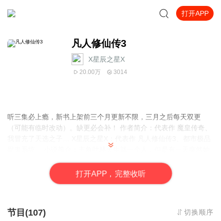
打开APP
凡人修仙传3
X星辰之星X
20.00万
3014
听三集必上瘾，新书上架前三个月更新不限，三月之后每天双更
（可能有临时改动）。缺更必会补！ 作者简介：代表作 魔皇传奇、
我冒充了天选之子… X星辰之星X：代表作 凡人修仙传3、都市极品
捉鬼系统… 小说简介：主角叶林天生就一个人，但是有一天突然她
可以到了别的世界（修炼世界…）。他刚开始以为一年内他不可能
达到练气大圆满，但是他最后成为了一个至高无上的强者，达到凡
打
开
A
P
P，完整收听
人之巅，来到仙界续… 月黑风高，正是作死之夜。来尝尝吧，你会
喜欢的！
节目(107)
切换顺序