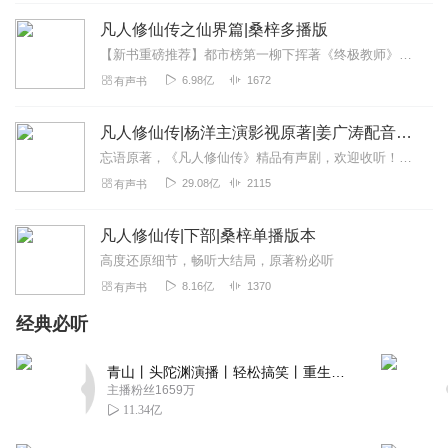
很不错，声音也很舒服
凡人修仙传之仙界篇|桑梓多播版
回复
2023-07-15
0
【新书重磅推荐】都市榜第一柳下挥著《终极教师》上线啦！都市爆笑多女主爽文！每日8点更新8集，还有加更福利！欢迎点击订阅收听~忘语新书《仙者》重磅来袭！和《凡人修...
6.98亿
1672
有声书
凡人修仙传|杨洋主演影视原著|姜广涛配音多播版本
忘语原著，《凡人修仙传》精品有声剧，欢迎收听！即日起，购买【喜马拉雅X哔哩哔哩】联合会员，即送《凡人修仙传》系列IP卡牌10连抽！快点击下方购买吧↓↓【喜马...
29.08亿
2115
有声书
凡人修仙传|下部|桑梓单播版本
高度还原细节，畅听大结局，原著粉必听
8.16亿
1370
有声书
经典必听
青山丨头陀渊演播丨轻松搞笑丨重生穿越丨古代权谋丨VIP免费 | 多人有声剧
主播粉丝1659万
11.34亿