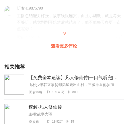
听友419875790
主播总结能力好强，故事线很连贯，而且小幽默，就是每天
不够听，感觉刚刚开始然后就结束了，能不能每天多更一点
点呢😂？
回复
2022-10-10
4
查看更多评论
迪之聲
倾情演绎的太棒了，内容特别有趣真实，主播的声音温柔甜
美，代入感十足，必须订阅五星好评，强烈推荐！一起加
相关推荐
油！😍😍
【免费全本速读】凡人修仙传|一口气听完|修仙|凡人流|逆袭
回复
2022-07-31
2
山村少年韩立家贫却渴望走出山村，三叔推举他参加七玄门内门弟子考验。入七玄门后，他被墨大夫选为弟子，修炼独特口诀。考核时因口诀表现出色成亲传弟子，修炼突飞猛进。途...
109.46万
800
有声书
未来可期茜茜
棒棒哒👍好听！好听！果断订阅五星好评👍👍👍
速解-凡人修仙传
回复
2022-05-25
2
主播:故事大丐
19.92万
15
娱乐
门门门大侠