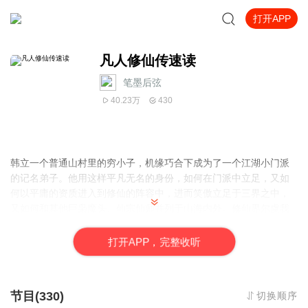
打开APP
凡人修仙传速读
笔墨后弦
40.23万
430
韩立一个普通山村里的穷小子，机缘巧合下成为了一个江湖小门派
的记名弟子。他用这样平凡无名的身份，如何在门派中立足，又如
何以平庸的资质进入到修仙的阵容中，进而笑傲立足于三界之中，
又如何和其他巨枭魔头、仙宗仙师并列于山海内外。修仙界尔虞我
诈、欺凌霸弱、弱肉强食，修道之路漫漫无期。韩立虽然资质很平
庸，但他依靠自己自身的努力和聪明修炼成仙。修仙过程很艰难，
打
开
A
P
P，完整收听
不仅需要克服自身的各种缺陷，同时还要接受身边的敌人和天地的
考验，经过各种磨难才能修仙得到成功。
节目(330)
切换顺序