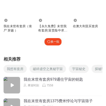
93.11万
31.76万
3.93万
我在末世有套房（丧
【永久免费】末世我
在澳大利亚买套房
尸 穿越 ）
有套房|富贵险中求|
精版多播
换一批
相关推荐
我想有套房
破碎虚空之奥秘宇宙
宇宙秘史
探秘宇
我在末世有套房979通往宇宙的钥匙
摩崖时刻
7558
我在末世有套房1375费米悖论与宇宙筛子