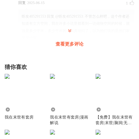
回复
2025-06-15
1
听友405291553
回复 @
听友405291553
:
不管怎么样吧，这个作者还
知道有立方空间，我在许多小说里都看到一说储物空间的时候，就
说是多少平米，多少平米的，我真纳闷了，以为他们说的是他们家
那房子呢
查看更多评论
猜你喜欢
1.53万
30.85万
5.49万
我在末世有套房
我在末世有套房|漫画
【免费】我在末世有
解说
套房|末世|脑洞|无女
主