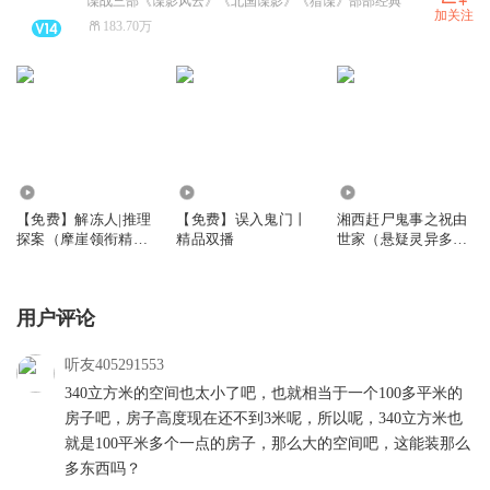
谍战三部《谍影风云》《北国谍影》《猎谍》部部经典
加关注
183.70万
3.95万
5.09万
718.02万
【免费】解冻人|推理
【免费】误入鬼门丨
湘西赶尸鬼事之祝由
探案（摩崖领衔精品
精品双播
世家（悬疑灵异多人
多人有声剧）
有声剧）
用户评论
听友405291553
340立方米的空间也太小了吧，也就相当于一个100多平米的
房子吧，房子高度现在还不到3米呢，所以呢，340立方米也
就是100平米多个一点的房子，那么大的空间吧，这能装那么
多东西吗？