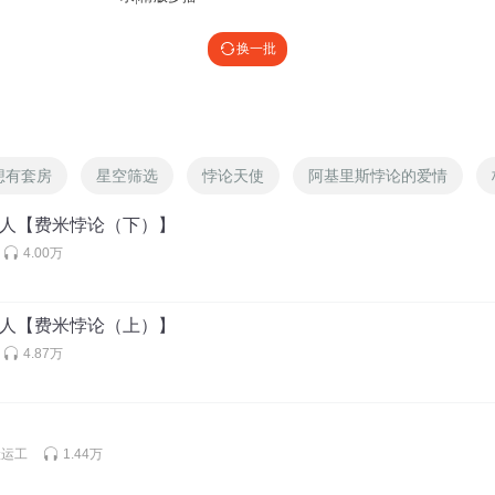
换一批
想有套房
星空筛选
悖论天使
阿基里斯悖论的爱情
与人【费米悖论（下）】
4.00万
与人【费米悖论（上）】
4.87万
搬运工
1.44万