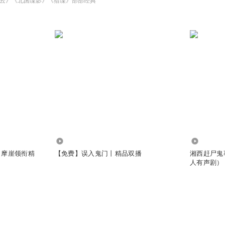
云》《北国谍影》《猎谍》部部经典
5.09万
718.09万
（摩崖领衔精
【免费】误入鬼门丨精品双播
湘西赶尸鬼
人有声剧）