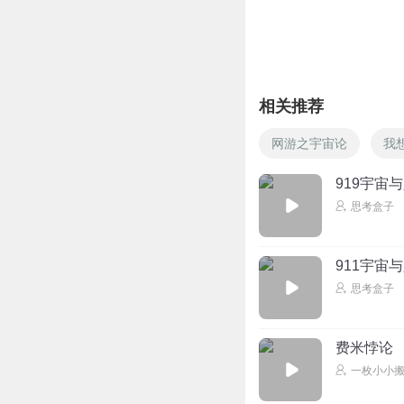
相关推荐
网游之宇宙论
我
919宇宙
思考盒子
911宇宙
思考盒子
费米悖论
一枚小小