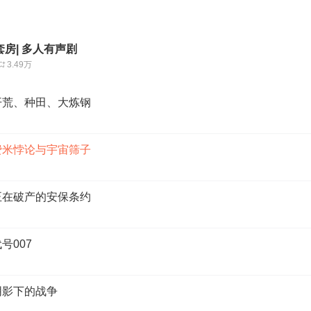
房| 多人有声剧
3.49万
开荒、种田、大炼钢
费米悖论与宇宙筛子
正在破产的安保条约
号007
阴影下的战争