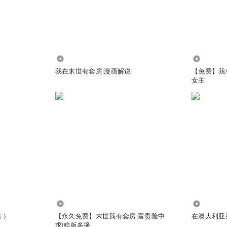
30.85万
5.49万
我在末世有套房|漫画解说
【免费】我
女主
31.76万
3.93万
 ）
【永久免费】末世我有套房|富贵险中
在澳大利亚
求|精版多播