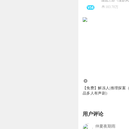
谍战三部《谍影风
183.70万
3.95万
【免费】解冻人|推理探案
品多人有声剧）
用户评论
仲夏夜期雨