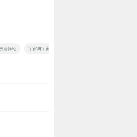
极速悖论
宇宙与宇宙之上
末日悖论之我的一千只手
宇