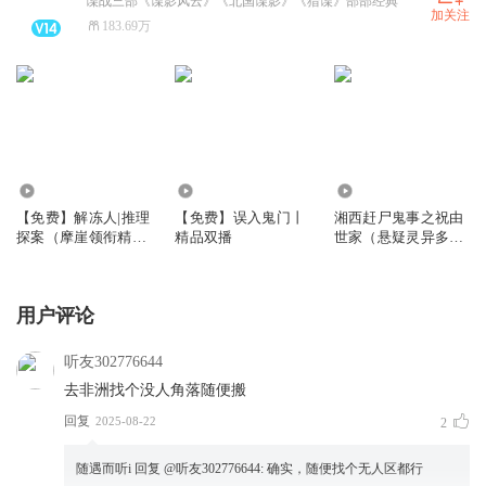
谍战三部《谍影风云》《北国谍影》《猎谍》部部经典
加关注
183.69万
3.95万
5.09万
717.96万
【免费】解冻人|推理
【免费】误入鬼门丨
湘西赶尸鬼事之祝由
探案（摩崖领衔精品
精品双播
世家（悬疑灵异多人
多人有声剧）
有声剧）
用户评论
听友302776644
去非洲找个没人角落随便搬
回复
2025-08-22
2
随遇而听i
回复 @
听友302776644
:
确实，随便找个无人区都行