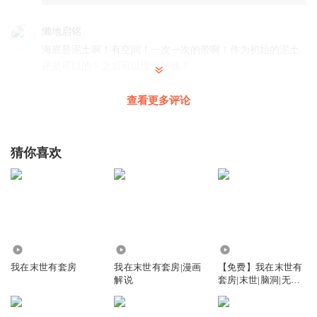
懒地启铭
海底是泥土啊！有空间！一次一次的带啊！作为初始的泥土
还是可以的！之后可以慢慢转换！
回复
2024-08-27
2
查看更多评论
394z4xvtr1cci54xxvu2
猜你喜欢
回复
2024-04-08
1
1.53万
30.85万
5.49万
我在末世有套房
我在末世有套房|漫画
【免费】我在末世有
解说
套房|末世|脑洞|无女
主