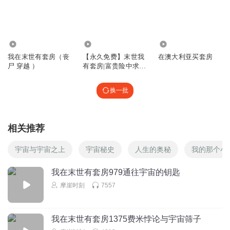
93.11万
31.76万
3.93万
我在末世有套房（丧
【永久免费】末世我
在澳大利亚买套房
尸 穿越 ）
有套房|富贵险中求|
精版多播
换一批
相关推荐
宇宙与宇宙之上
宇宙秘史
人生的奥秘
我的那个小
我在末世有套房979通往宇宙的钥匙
摩崖时刻
7557
我在末世有套房1375费米悖论与宇宙筛子